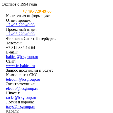
Эксперт с 1994 года
Москва:
+7 495 720-49-00
Контактная информация:
Отдел продаж:
+7 495 720 49 08
Проектный отдел:
+7 495 720 49 03
Филиал в Санкт-Петербурге:
Телефон:
+7 812 385-14-64
E-mail:
baltica@icsgroup.ru
Сайт:
www.icsbaltica.ru
Запрос продукции и услуг:
Компоненты СКС:
telecom@icsgroup.ru
Электротехника:
electro@icsgroup.ru
Шкафы:
racks@icsgroup.ru
Лотки и короба:
trays@icsgroup.ru
Кабель: