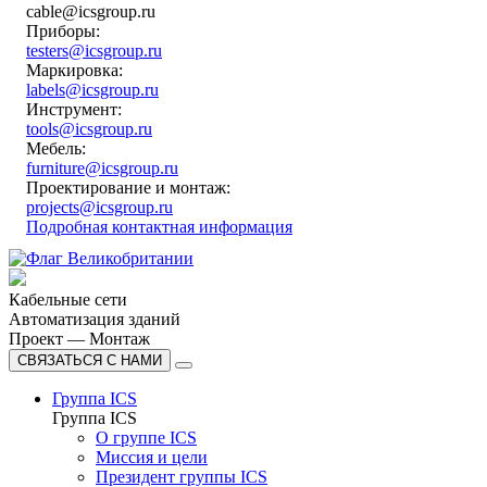
cable@icsgroup.ru
Приборы:
testers@icsgroup.ru
Маркировка:
labels@icsgroup.ru
Инструмент:
tools@icsgroup.ru
Мебель:
furniture@icsgroup.ru
Проектирование и монтаж:
projects@icsgroup.ru
Подробная контактная информация
Кабельные сети
Автоматизация зданий
Проект — Монтаж
СВЯЗАТЬСЯ С НАМИ
Группа ICS
Группа ICS
О группе ICS
Миссия и цели
Президент группы ICS