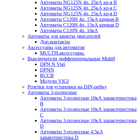
Автоматы NG125N 4п. 25кА кр-я B
Автоматы NG125N 4п. 25кА кр-я C
Автоматы NG125N 4п. 25кА кр-я D
Автоматы С120H 4п. 15кА кривая B
Автоматы С120H 4п. 15кА кривая D
Автоматы С120N 4п. 10кА
Автоматы для защиты двигателей
Доп.контакты
Аксессуары для автоматов
MULTI9.аксессуары.
Выключатели дифференциальные Multi9
DPN N Vigi
DPNN
RCCB
Модули VIGI
Розетки для установки на DIN-рейку
Автоматы 3-полюсные
Автоматы 3-полюсные 10кА характеристика
B
Автоматы 3-полюсные 10кА характеристика
C
Автоматы 3-полюсные 10кА характеристика
D
Автоматы 3-полюсные 4.5кА
характеристика D