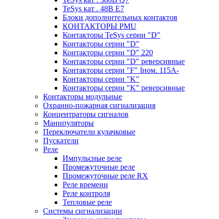
TeSys кат . 48В E7
Блоки дополнительных контактов
КОНТАКТОРЫ PMU
Контакторы TeSys серии "D"
Контакторы серии "D"
Контакторы серии "D" 220
Контакторы серии "D" реверсивные
Контакторы серии "F" Iном. 115А-
Контакторы серии "K"
Контакторы серии "K" реверсивные
Контакторы модульные
Охранно-пожарная сигнализация
Концентраторы сигналов
Манипуляторы
Переключатели кулачковые
Пускатели
Реле
Импульсные реле
Промежуточные реле
Промежуточные реле RX
Реле времени
Реле контроля
Тепловые реле
Системы сигнализации