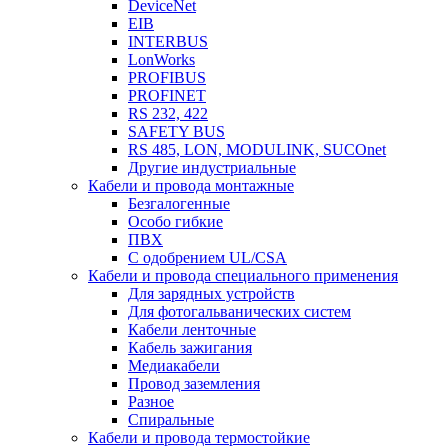
DeviceNet
EIB
INTERBUS
LonWorks
PROFIBUS
PROFINET
RS 232, 422
SAFETY BUS
RS 485, LON, MODULINK, SUCOnet
Другие индустриальные
Кабели и провода монтажные
Безгалогенные
Особо гибкие
ПВХ
С одобрением UL/CSA
Кабели и провода специального применения
Для зарядных устройств
Для фотогальванических систем
Кабели ленточные
Кабель зажигания
Медиакабели
Провод заземления
Разное
Спиральные
Кабели и провода термостойкие