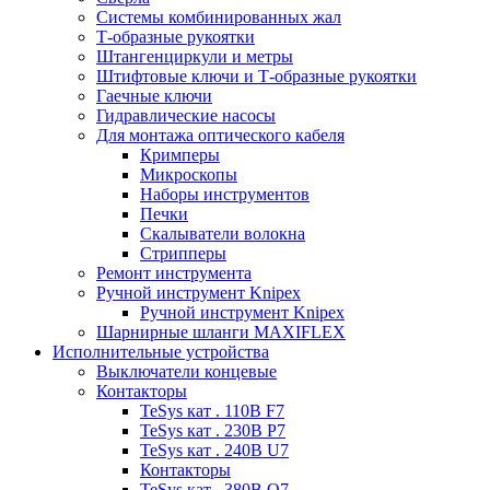
Системы комбинированных жал
Т-образные рукоятки
Штангенциркули и метры
Штифтовые ключи и Т-образные рукоятки
Гаечные ключи
Гидравлические насосы
Для монтажа оптического кабеля
Кримперы
Микроскопы
Наборы инструментов
Печки
Скалыватели волокна
Стрипперы
Ремонт инструмента
Ручной инструмент Knipex
Ручной инструмент Knipex
Шарнирные шланги MAXIFLEX
Исполнительные устройства
Выключатели концевые
Контакторы
TeSys кат . 110В F7
TeSys кат . 230В P7
TeSys кат . 240В U7
Контакторы
TeSys кат . 380В Q7