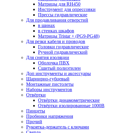
Матрицы для RH450
Инструмент для опрессовки
Прессы гидравлические
Для продавливания отверстий
в шинах
в стенках шкафов
Матрицы Tristar + (PG9-PG48)
Для резки кабеля и проводов
Головки гидравлические
Ручной гидравлический
Для снятия изоляции
Оболочка ПВХ
Сшитый полиэтилен
Доп инструменты и аксессуары
Шарнирно-губцевый
Монтажные пистолеты
Наборы инструментов
Отвёртки
Отвёртки динамометрические
Отвёртки изолированные 1000В
Пинцеты
Пробники напряжения
Прочий
Рукоятка-держатель с ключами
Сверла