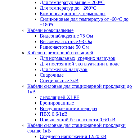
Для температур выше + 260ᴼС
Для температур до +260ᴼС
Компенсационные, термопары
Силиконовые для температур от -60ᴼC до
+180ᴼС
Кабели коаксиальные
Видеонаблюдение 75 Ом
Высокочастотные 93 Ом
Радиочастотные 50 Ом
Кабели с резиновой изоляцией
Для нормальных, средних нагрузок
Для постоянной эксплуатации в воде
Для тяжелых нагрузок
Сварочные
Специальные 3кВ
Кабели силовые для стационарной прокладки до
1кВ
c изоляцией XLPE
Бронированные
Воздушные линии передач
ПВХ 0,6/1кВ
Повышенной безопасности 0,6/1кВ
Кабели силовые для стационарной прокладки
свыше 1кВ
Среднего напряжения 12/20 кВ