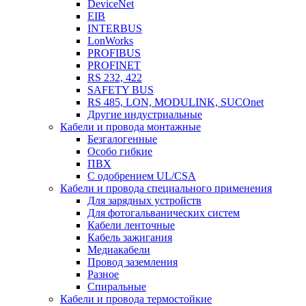
DeviceNet
EIB
INTERBUS
LonWorks
PROFIBUS
PROFINET
RS 232, 422
SAFETY BUS
RS 485, LON, MODULINK, SUCOnet
Другие индустриальные
Кабели и провода монтажные
Безгалогенные
Особо гибкие
ПВХ
С одобрением UL/CSA
Кабели и провода специального применения
Для зарядных устройств
Для фотогальванических систем
Кабели ленточные
Кабель зажигания
Медиакабели
Провод заземления
Разное
Спиральные
Кабели и провода термостойкие