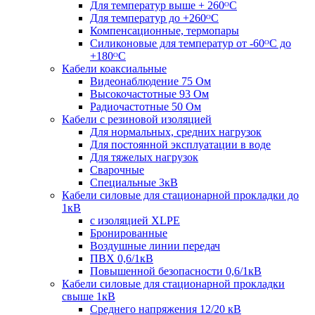
Для температур выше + 260ᴼС
Для температур до +260ᴼС
Компенсационные, термопары
Силиконовые для температур от -60ᴼC до
+180ᴼС
Кабели коаксиальные
Видеонаблюдение 75 Ом
Высокочастотные 93 Ом
Радиочастотные 50 Ом
Кабели с резиновой изоляцией
Для нормальных, средних нагрузок
Для постоянной эксплуатации в воде
Для тяжелых нагрузок
Сварочные
Специальные 3кВ
Кабели силовые для стационарной прокладки до
1кВ
c изоляцией XLPE
Бронированные
Воздушные линии передач
ПВХ 0,6/1кВ
Повышенной безопасности 0,6/1кВ
Кабели силовые для стационарной прокладки
свыше 1кВ
Среднего напряжения 12/20 кВ