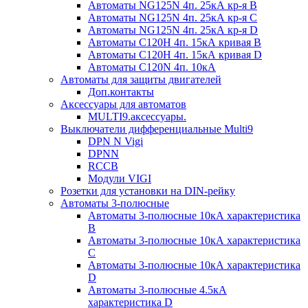
Автоматы NG125N 4п. 25кА кр-я B
Автоматы NG125N 4п. 25кА кр-я C
Автоматы NG125N 4п. 25кА кр-я D
Автоматы С120H 4п. 15кА кривая B
Автоматы С120H 4п. 15кА кривая D
Автоматы С120N 4п. 10кА
Автоматы для защиты двигателей
Доп.контакты
Аксессуары для автоматов
MULTI9.аксессуары.
Выключатели дифференциальные Multi9
DPN N Vigi
DPNN
RCCB
Модули VIGI
Розетки для установки на DIN-рейку
Автоматы 3-полюсные
Автоматы 3-полюсные 10кА характеристика
B
Автоматы 3-полюсные 10кА характеристика
C
Автоматы 3-полюсные 10кА характеристика
D
Автоматы 3-полюсные 4.5кА
характеристика D