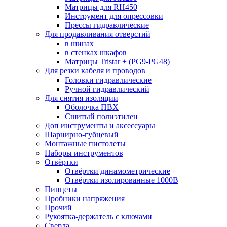
Матрицы для RH450
Инструмент для опрессовки
Прессы гидравлические
Для продавливания отверстий
в шинах
в стенках шкафов
Матрицы Tristar + (PG9-PG48)
Для резки кабеля и проводов
Головки гидравлические
Ручной гидравлический
Для снятия изоляции
Оболочка ПВХ
Сшитый полиэтилен
Доп инструменты и аксессуары
Шарнирно-губцевый
Монтажные пистолеты
Наборы инструментов
Отвёртки
Отвёртки динамометрические
Отвёртки изолированные 1000В
Пинцеты
Пробники напряжения
Прочий
Рукоятка-держатель с ключами
Сверла