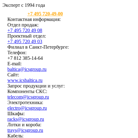
Эксперт с 1994 года
Москва:
+7 495 720-49-00
Контактная информация:
Отдел продаж:
+7 495 720 49 08
Проектный отдел:
+7 495 720 49 03
Филиал в Санкт-Петербурге:
Телефон:
+7 812 385-14-64
E-mail:
baltica@icsgroup.ru
Сайт:
www.icsbaltica.ru
Запрос продукции и услуг:
Компоненты СКС:
telecom@icsgroup.ru
Электротехника:
electro@icsgroup.ru
Шкафы:
racks@icsgroup.ru
Лотки и короба:
trays@icsgroup.ru
Кабель: