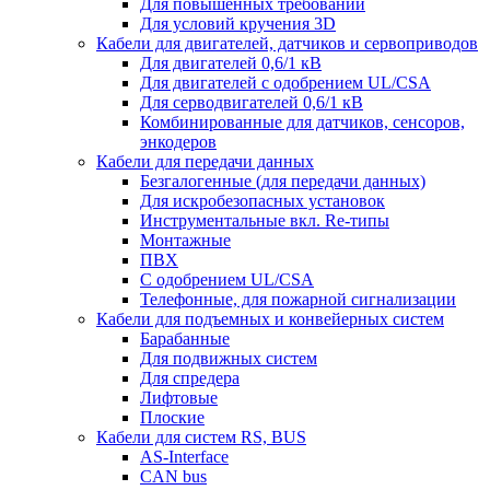
Для повышенных требований
Для условий кручения 3D
Кабели для двигателей, датчиков и сервоприводов
Для двигателей 0,6/1 кВ
Для двигателей с одобрением UL/CSA
Для серводвигателей 0,6/1 кВ
Комбинированные для датчиков, cенсоров,
энкодеров
Кабели для передачи данных
Безгалогенные (для передачи данных)
Для искробезопасных установок
Инструментальные вкл. Re-типы
Монтажные
ПВХ
С одобрением UL/CSA
Телефонные, для пожарной сигнализации
Кабели для подъемных и конвейерных систем
Барабанные
Для подвижных систем
Для спредера
Лифтовые
Плоские
Кабели для систем RS, BUS
AS-Interface
CAN bus