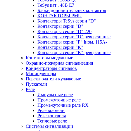
TeSys кат . 48В E7
Блоки дополнительных контактов
КОНТАКТОРЫ PMU
Контакторы TeSys серии "D"
Контакторы серии "D"
Контакторы серии "D" 220
Контакторы серии "D" реверсивные
Контакторы серии "F" Iном. 115А-
Контакторы серии "K"
Контакторы серии "K" реверсивные
Контакторы модульные
Охранно-пожарная сигнализация
Концентраторы сигналов
Манипуляторы
Переключатели кулачковые
Пускатели
Реле
Импульсные реле
Промежуточные реле
Промежуточные реле RX
Реле времени
Реле контроля
Тепловые реле
Системы сигнализации