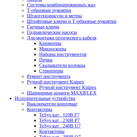
Системы комбинированных жал
Т-образные рукоятки
Штангенциркули и метры
Штифтовые ключи и Т-образные рукоятки
Гаечные ключи
Гидравлические насосы
Для монтажа оптического кабеля
Кримперы
Микроскопы
Наборы инструментов
Печки
Скалыватели волокна
Стрипперы
Ремонт инструмента
Ручной инструмент Knipex
Ручной инструмент Knipex
Шарнирные шланги MAXIFLEX
Исполнительные устройства
Выключатели концевые
Контакторы
TeSys кат . 110В F7
TeSys кат . 230В P7
TeSys кат . 240В U7
Контакторы
TeSys кат . 380В Q7