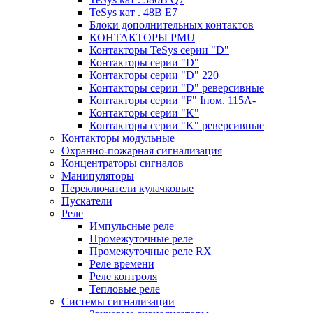
TeSys кат . 48В E7
Блоки дополнительных контактов
КОНТАКТОРЫ PMU
Контакторы TeSys серии "D"
Контакторы серии "D"
Контакторы серии "D" 220
Контакторы серии "D" реверсивные
Контакторы серии "F" Iном. 115А-
Контакторы серии "K"
Контакторы серии "K" реверсивные
Контакторы модульные
Охранно-пожарная сигнализация
Концентраторы сигналов
Манипуляторы
Переключатели кулачковые
Пускатели
Реле
Импульсные реле
Промежуточные реле
Промежуточные реле RX
Реле времени
Реле контроля
Тепловые реле
Системы сигнализации