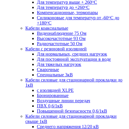
Для температур выше + 260ᴼС
Для температур до +260ᴼС
Компенсационные, термопары
Силиконовые для температур от -60ᴼC до
+180ᴼС
Кабели коаксиальные
Видеонаблюдение 75 Ом
Высокочастотные 93 Ом
Радиочастотные 50 Ом
Кабели с резиновой изоляцией
Для нормальных, средних нагрузок
Для постоянной эксплуатации в воде
Для тяжелых нагрузок
Сварочные
Специальные 3кВ
Кабели силовые для стационарной прокладки до
1кВ
c изоляцией XLPE
Бронированные
Воздушные линии передач
ПВХ 0,6/1кВ
Повышенной безопасности 0,6/1кВ
Кабели силовые для стационарной прокладки
свыше 1кВ
Среднего напряжения 12/20 кВ