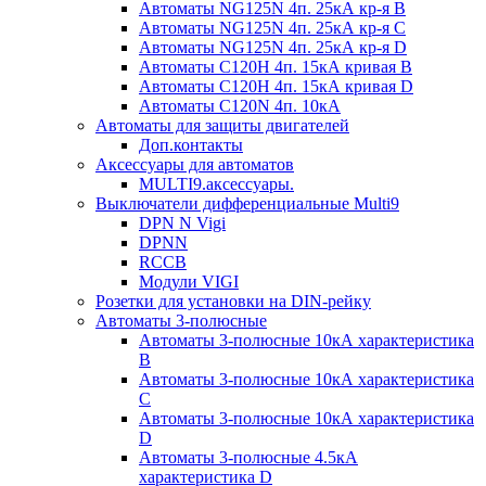
Автоматы NG125N 4п. 25кА кр-я B
Автоматы NG125N 4п. 25кА кр-я C
Автоматы NG125N 4п. 25кА кр-я D
Автоматы С120H 4п. 15кА кривая B
Автоматы С120H 4п. 15кА кривая D
Автоматы С120N 4п. 10кА
Автоматы для защиты двигателей
Доп.контакты
Аксессуары для автоматов
MULTI9.аксессуары.
Выключатели дифференциальные Multi9
DPN N Vigi
DPNN
RCCB
Модули VIGI
Розетки для установки на DIN-рейку
Автоматы 3-полюсные
Автоматы 3-полюсные 10кА характеристика
B
Автоматы 3-полюсные 10кА характеристика
C
Автоматы 3-полюсные 10кА характеристика
D
Автоматы 3-полюсные 4.5кА
характеристика D