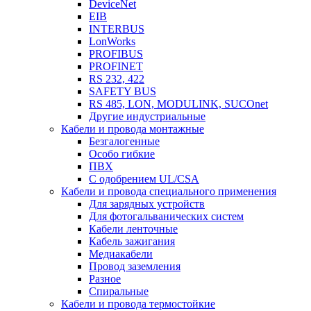
DeviceNet
EIB
INTERBUS
LonWorks
PROFIBUS
PROFINET
RS 232, 422
SAFETY BUS
RS 485, LON, MODULINK, SUCOnet
Другие индустриальные
Кабели и провода монтажные
Безгалогенные
Особо гибкие
ПВХ
С одобрением UL/CSA
Кабели и провода специального применения
Для зарядных устройств
Для фотогальванических систем
Кабели ленточные
Кабель зажигания
Медиакабели
Провод заземления
Разное
Спиральные
Кабели и провода термостойкие