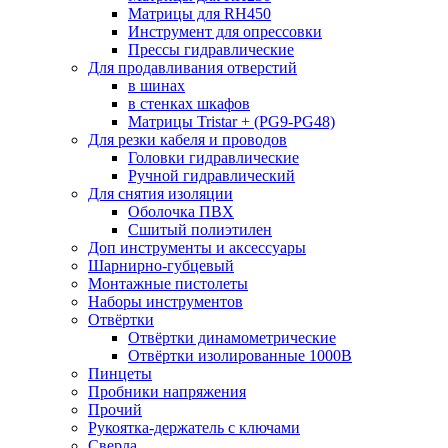
Матрицы для RH450
Инструмент для опрессовки
Прессы гидравлические
Для продавливания отверстий
в шинах
в стенках шкафов
Матрицы Tristar + (PG9-PG48)
Для резки кабеля и проводов
Головки гидравлические
Ручной гидравлический
Для снятия изоляции
Оболочка ПВХ
Сшитый полиэтилен
Доп инструменты и аксессуары
Шарнирно-губцевый
Монтажные пистолеты
Наборы инструментов
Отвёртки
Отвёртки динамометрические
Отвёртки изолированные 1000В
Пинцеты
Пробники напряжения
Прочий
Рукоятка-держатель с ключами
Сверла