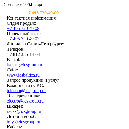
Эксперт с 1994 года
Москва:
+7 495 720-49-00
Контактная информация:
Отдел продаж:
+7 495 720 49 08
Проектный отдел:
+7 495 720 49 03
Филиал в Санкт-Петербурге:
Телефон:
+7 812 385-14-64
E-mail:
baltica@icsgroup.ru
Сайт:
www.icsbaltica.ru
Запрос продукции и услуг:
Компоненты СКС:
telecom@icsgroup.ru
Электротехника:
electro@icsgroup.ru
Шкафы:
racks@icsgroup.ru
Лотки и короба:
trays@icsgroup.ru
Кабель: