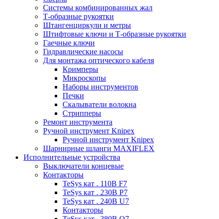
Системы комбинированных жал
Т-образные рукоятки
Штангенциркули и метры
Штифтовые ключи и Т-образные рукоятки
Гаечные ключи
Гидравлические насосы
Для монтажа оптического кабеля
Кримперы
Микроскопы
Наборы инструментов
Печки
Скалыватели волокна
Стрипперы
Ремонт инструмента
Ручной инструмент Knipex
Ручной инструмент Knipex
Шарнирные шланги MAXIFLEX
Исполнительные устройства
Выключатели концевые
Контакторы
TeSys кат . 110В F7
TeSys кат . 230В P7
TeSys кат . 240В U7
Контакторы
TeSys кат . 380В Q7