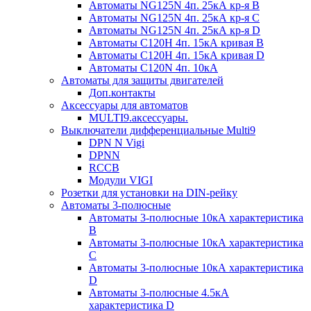
Автоматы NG125N 4п. 25кА кр-я B
Автоматы NG125N 4п. 25кА кр-я C
Автоматы NG125N 4п. 25кА кр-я D
Автоматы С120H 4п. 15кА кривая B
Автоматы С120H 4п. 15кА кривая D
Автоматы С120N 4п. 10кА
Автоматы для защиты двигателей
Доп.контакты
Аксессуары для автоматов
MULTI9.аксессуары.
Выключатели дифференциальные Multi9
DPN N Vigi
DPNN
RCCB
Модули VIGI
Розетки для установки на DIN-рейку
Автоматы 3-полюсные
Автоматы 3-полюсные 10кА характеристика
B
Автоматы 3-полюсные 10кА характеристика
C
Автоматы 3-полюсные 10кА характеристика
D
Автоматы 3-полюсные 4.5кА
характеристика D