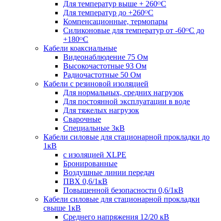
Для температур выше + 260ᴼС
Для температур до +260ᴼС
Компенсационные, термопары
Силиконовые для температур от -60ᴼC до
+180ᴼС
Кабели коаксиальные
Видеонаблюдение 75 Ом
Высокочастотные 93 Ом
Радиочастотные 50 Ом
Кабели с резиновой изоляцией
Для нормальных, средних нагрузок
Для постоянной эксплуатации в воде
Для тяжелых нагрузок
Сварочные
Специальные 3кВ
Кабели силовые для стационарной прокладки до
1кВ
c изоляцией XLPE
Бронированные
Воздушные линии передач
ПВХ 0,6/1кВ
Повышенной безопасности 0,6/1кВ
Кабели силовые для стационарной прокладки
свыше 1кВ
Среднего напряжения 12/20 кВ