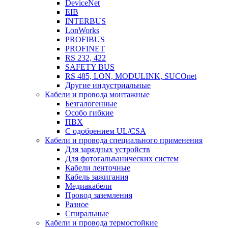
DeviceNet
EIB
INTERBUS
LonWorks
PROFIBUS
PROFINET
RS 232, 422
SAFETY BUS
RS 485, LON, MODULINK, SUCOnet
Другие индустриальные
Кабели и провода монтажные
Безгалогенные
Особо гибкие
ПВХ
С одобрением UL/CSA
Кабели и провода специального применения
Для зарядных устройств
Для фотогальванических систем
Кабели ленточные
Кабель зажигания
Медиакабели
Провод заземления
Разное
Спиральные
Кабели и провода термостойкие