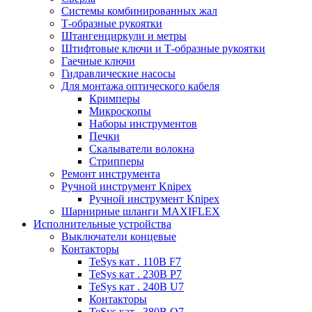
Системы комбинированных жал
Т-образные рукоятки
Штангенциркули и метры
Штифтовые ключи и Т-образные рукоятки
Гаечные ключи
Гидравлические насосы
Для монтажа оптического кабеля
Кримперы
Микроскопы
Наборы инструментов
Печки
Скалыватели волокна
Стрипперы
Ремонт инструмента
Ручной инструмент Knipex
Ручной инструмент Knipex
Шарнирные шланги MAXIFLEX
Исполнительные устройства
Выключатели концевые
Контакторы
TeSys кат . 110В F7
TeSys кат . 230В P7
TeSys кат . 240В U7
Контакторы
TeSys кат . 380В Q7