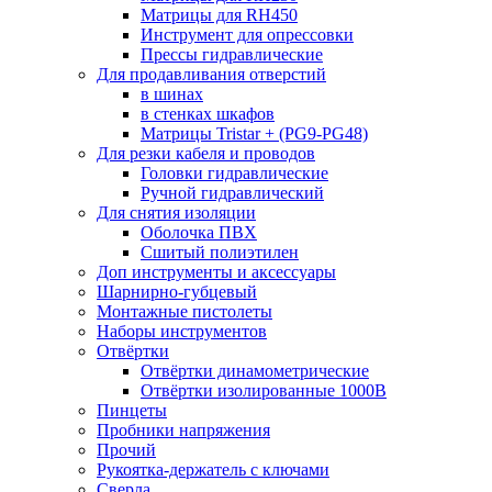
Матрицы для RH450
Инструмент для опрессовки
Прессы гидравлические
Для продавливания отверстий
в шинах
в стенках шкафов
Матрицы Tristar + (PG9-PG48)
Для резки кабеля и проводов
Головки гидравлические
Ручной гидравлический
Для снятия изоляции
Оболочка ПВХ
Сшитый полиэтилен
Доп инструменты и аксессуары
Шарнирно-губцевый
Монтажные пистолеты
Наборы инструментов
Отвёртки
Отвёртки динамометрические
Отвёртки изолированные 1000В
Пинцеты
Пробники напряжения
Прочий
Рукоятка-держатель с ключами
Сверла