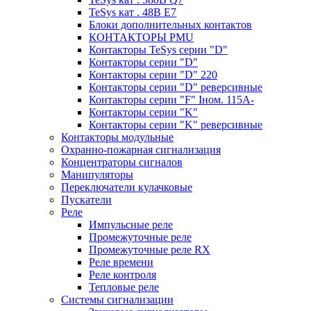
TeSys кат . 48В E7
Блоки дополнительных контактов
КОНТАКТОРЫ PMU
Контакторы TeSys серии "D"
Контакторы серии "D"
Контакторы серии "D" 220
Контакторы серии "D" реверсивные
Контакторы серии "F" Iном. 115А-
Контакторы серии "K"
Контакторы серии "K" реверсивные
Контакторы модульные
Охранно-пожарная сигнализация
Концентраторы сигналов
Манипуляторы
Переключатели кулачковые
Пускатели
Реле
Импульсные реле
Промежуточные реле
Промежуточные реле RX
Реле времени
Реле контроля
Тепловые реле
Системы сигнализации