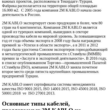
важных проектов, расположены в Текирдаге /Турция.
Фабрика располагается на территории общей площадью
16.000 м2. С 2005 года компания 2M KABLO начала свою
деятельность в России.
2M KABLO экспортирует свою продукцию в более, чем 80
стран на 6 континентах. Компания 2M KABLO является
одной из турецких компаний, вышедших в секторе
производства кабеля на мировой уровень. За повышающиеся
год от года объемы экспорта в 2008 году была награждена
премией за «Успехи в области экспорта», а в 2011 и 2012
годах была удостоена Союзом экспортеров горнодобывающей
и металлургической промышленности г.Стамбула (İMMİB)
премии за «Заслуги в экспортной деятельности». В 2016 году,
в списке опубликованном Торгово—промышленной Палатой
г.Стамбула (İSO), компания 2M KABLO заняла почетное
второе место среди пятиста крупнейших промышленных
предприятий Турции.
2M KABLO имеет сертификаты системы менеджмента
качества ISO 9001:2015, ISO 14001:2015, ISO 45001:2018, ISO
50001:2018 ve ISO 27001:2013.
Основные типы кабелей,