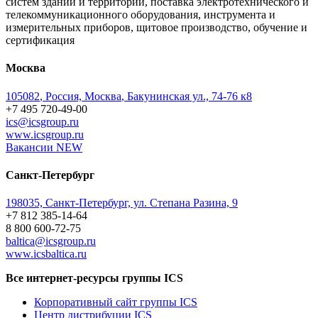
систем зданий и территорий, поставка электротехнического и
телекоммуникационного оборудования, инструмента и
измерительных приборов, щитовое производство, обучение и
сертификация
Москва
105082
,
Россия, Москва
,
Бакунинская ул., 74-76 к8
+7 495 720-49-00
ics@icsgroup.ru
www.icsgroup.ru
Вакансии
NEW
Санкт-Петербург
198035, Санкт-Петербург, ул. Степана Разина, 9
+7 812 385-14-64
8 800 600-72-75
baltica@icsgroup.ru
www.icsbaltica.ru
Все интернет-ресурсы группы ICS
Корпоративный сайт группы ICS
Центр дистрибуции ICS