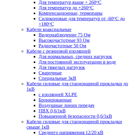
Для температур выше + 260ᴼС
Для температур до +260ᴼС
Компенсационные, термопары
Силиконовые для температур от -60ᴼC до
+180ᴼС
Кабели коаксиальные
Видеонаблюдение 75 Ом
Высокочастотные 93 Ом
Радиочастотные 50 Ом
Кабели с резиновой изоляцией
Для нормальных, средних нагрузок
Для постоянной эксплуатации в воде
Для тяжелых нагрузок
Сварочные
Специальные 3кВ
Кабели силовые для стационарной прокладки до
1кВ
c изоляцией XLPE
Бронированные
Воздушные линии передач
ПВХ 0,6/1кВ
Повышенной безопасности 0,6/1кВ
Кабели силовые для стационарной прокладки
свыше 1кВ
Среднего напряжения 12/20 кВ