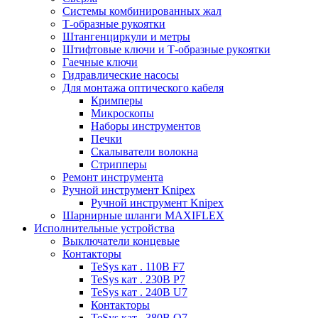
Системы комбинированных жал
Т-образные рукоятки
Штангенциркули и метры
Штифтовые ключи и Т-образные рукоятки
Гаечные ключи
Гидравлические насосы
Для монтажа оптического кабеля
Кримперы
Микроскопы
Наборы инструментов
Печки
Скалыватели волокна
Стрипперы
Ремонт инструмента
Ручной инструмент Knipex
Ручной инструмент Knipex
Шарнирные шланги MAXIFLEX
Исполнительные устройства
Выключатели концевые
Контакторы
TeSys кат . 110В F7
TeSys кат . 230В P7
TeSys кат . 240В U7
Контакторы
TeSys кат . 380В Q7