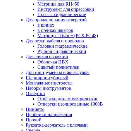
Матрицы для RH450
Инструмент для опрессовки
Прессы гидравлические
Для продавливания отверстий
в шинах
в стенках шкафов
Матрицы Tristar + (PG9-PG48)
Для резки кабеля и проводов
Головки гидравлические
Ручной гидравлический
Для снятия изоляции
Оболочка ПВХ
Сшитый полиэтилен
Доп инструменты и аксессуары
Шарнирно-губцевый
Монтажные пистолеты
Наборы инструментов
Отвёртки
Отвёртки динамометрические
Отвёртки изолированные 1000В
Пинцеты
Пробники напряжения
Прочий
Рукоятка-держатель с ключами
Сверла