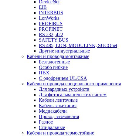
DeviceNet
EIB
INTERBUS
LonWorks
PROFIBUS
PROFINET
RS 232, 422
SAFETY BUS
RS 485, LON, MODULINK, SUCOnet
Другие индустриальные
Кабели и провода монтажные
Безгалогенные
Особо гибкие
ПВХ
С одобрением UL/CSA
Кабели и провода специального применения
Для зарядных устройств
Для фотогальванических систем
Кабели ленточные
Кабель зажигания
Медиакабели
Провод заземления
Разное
Спиральные
Кабели и провода термостойкие