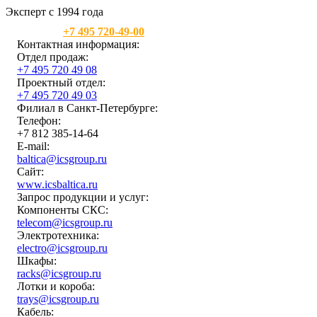
Эксперт с 1994 года
Москва:
+7 495 720-49-00
Контактная информация:
Отдел продаж:
+7 495 720 49 08
Проектный отдел:
+7 495 720 49 03
Филиал в Санкт-Петербурге:
Телефон:
+7 812 385-14-64
E-mail:
baltica@icsgroup.ru
Сайт:
www.icsbaltica.ru
Запрос продукции и услуг:
Компоненты СКС:
telecom@icsgroup.ru
Электротехника:
electro@icsgroup.ru
Шкафы:
racks@icsgroup.ru
Лотки и короба:
trays@icsgroup.ru
Кабель: