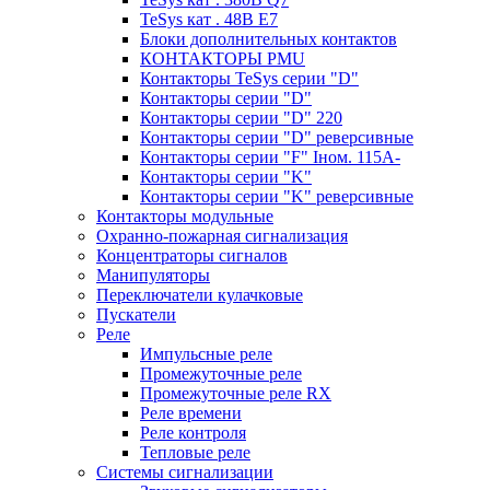
TeSys кат . 48В E7
Блоки дополнительных контактов
КОНТАКТОРЫ PMU
Контакторы TeSys серии "D"
Контакторы серии "D"
Контакторы серии "D" 220
Контакторы серии "D" реверсивные
Контакторы серии "F" Iном. 115А-
Контакторы серии "K"
Контакторы серии "K" реверсивные
Контакторы модульные
Охранно-пожарная сигнализация
Концентраторы сигналов
Манипуляторы
Переключатели кулачковые
Пускатели
Реле
Импульсные реле
Промежуточные реле
Промежуточные реле RX
Реле времени
Реле контроля
Тепловые реле
Системы сигнализации