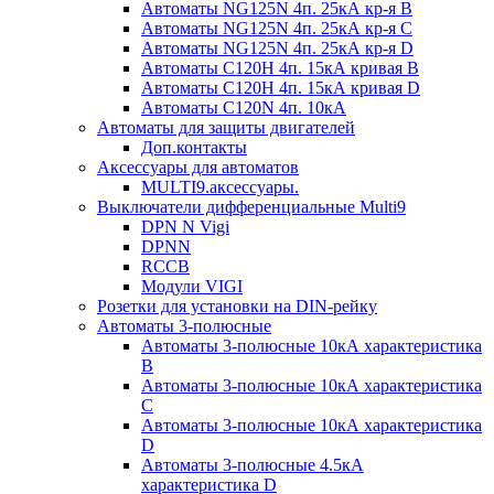
Автоматы NG125N 4п. 25кА кр-я B
Автоматы NG125N 4п. 25кА кр-я C
Автоматы NG125N 4п. 25кА кр-я D
Автоматы С120H 4п. 15кА кривая B
Автоматы С120H 4п. 15кА кривая D
Автоматы С120N 4п. 10кА
Автоматы для защиты двигателей
Доп.контакты
Аксессуары для автоматов
MULTI9.аксессуары.
Выключатели дифференциальные Multi9
DPN N Vigi
DPNN
RCCB
Модули VIGI
Розетки для установки на DIN-рейку
Автоматы 3-полюсные
Автоматы 3-полюсные 10кА характеристика
B
Автоматы 3-полюсные 10кА характеристика
C
Автоматы 3-полюсные 10кА характеристика
D
Автоматы 3-полюсные 4.5кА
характеристика D