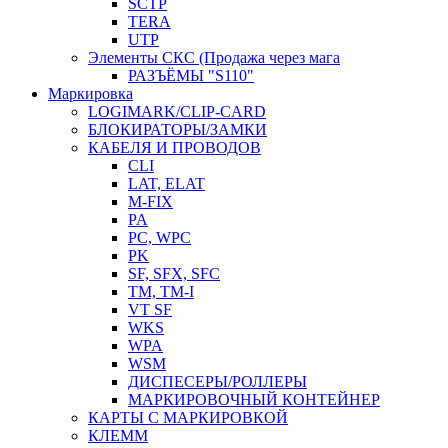
SCTP
TERA
UTP
Элементы СКС (Продажа через мага
РАЗЪЁМЫ "S110"
Маркировка
LOGIMARK/CLIP-CARD
БЛОКИРАТОРЫ/ЗАМКИ
КАБЕЛЯ И ПРОВОДОВ
CLI
LAT, ELAT
M-FIX
PA
PC, WРС
PK
SF, SFX, SFC
TM, TM-I
VT SF
WKS
WPA
WSM
ДИСПЕСЕРЫ/РОЛЛЕРЫ
МАРКИРОВОЧНЫЙ КОНТЕЙНЕР
КАРТЫ С МАРКИРОВКОЙ
КЛЕММ