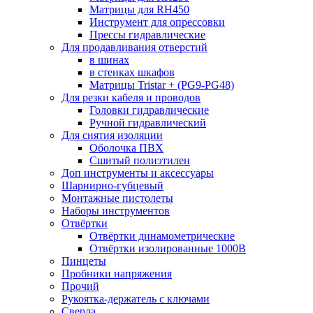
Матрицы для RH450
Инструмент для опрессовки
Прессы гидравлические
Для продавливания отверстий
в шинах
в стенках шкафов
Матрицы Tristar + (PG9-PG48)
Для резки кабеля и проводов
Головки гидравлические
Ручной гидравлический
Для снятия изоляции
Оболочка ПВХ
Сшитый полиэтилен
Доп инструменты и аксессуары
Шарнирно-губцевый
Монтажные пистолеты
Наборы инструментов
Отвёртки
Отвёртки динамометрические
Отвёртки изолированные 1000В
Пинцеты
Пробники напряжения
Прочий
Рукоятка-держатель с ключами
Сверла