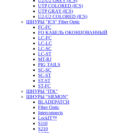
U2-U2 GREY (ICS)
UTP COLORED (ICS)
UTP GRAY (ICS)
U2-U2 COLORED (ICS)
ШНУРЫ "ICS" Fiber Optic
FC-FC
FO КАБЕЛЬ ОКОНЦОВАННЫЙ
LC-FC
LC-LC
LC-SC
LС-ST
MT-RJ
PIG TAILS
SC-SC
SC-ST
ST-ST
ST-FC
ШНУРЫ "ITK"
ШНУРЫ "SIEMON"
BLADEPATCH
Fiber Optic
Interconnects
LockIT™
S110
S210