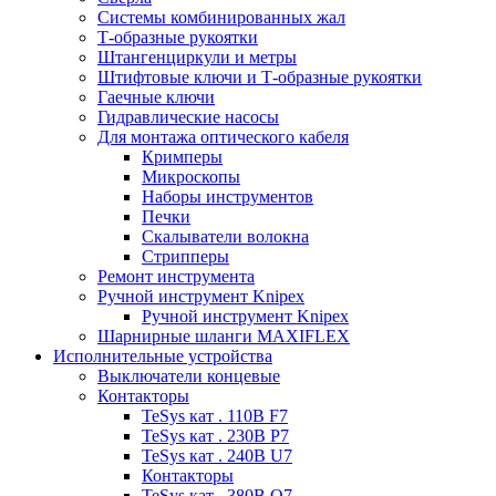
Системы комбинированных жал
Т-образные рукоятки
Штангенциркули и метры
Штифтовые ключи и Т-образные рукоятки
Гаечные ключи
Гидравлические насосы
Для монтажа оптического кабеля
Кримперы
Микроскопы
Наборы инструментов
Печки
Скалыватели волокна
Стрипперы
Ремонт инструмента
Ручной инструмент Knipex
Ручной инструмент Knipex
Шарнирные шланги MAXIFLEX
Исполнительные устройства
Выключатели концевые
Контакторы
TeSys кат . 110В F7
TeSys кат . 230В P7
TeSys кат . 240В U7
Контакторы
TeSys кат . 380В Q7