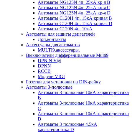
Автоматы NG125N 4п. 25кА кр-я B
Автоматы NG125N 4п. 25кА кр-я C
Автоматы NG125N 4п. 25кА кр-я D
Автоматы С120H 4п. 15кА кривая B
Автоматы С120H 4п. 15кА кривая D
Автоматы С120N 4п. 10кА
Автоматы для защиты двигателей
Доп.контакты
Аксессуары для автоматов
MULTI9.аксессуары.
Выключатели дифференциальные Multi9
DPN N Vigi
DPNN
RCCB
Модули VIGI
Розетки для установки на DIN-рейку
Автоматы 3-полюсные
Автоматы 3-полюсные 10кА характеристика
B
Автоматы 3-полюсные 10кА характеристика
C
Автоматы 3-полюсные 10кА характеристика
D
Автоматы 3-полюсные 4.5кА
характеристика D