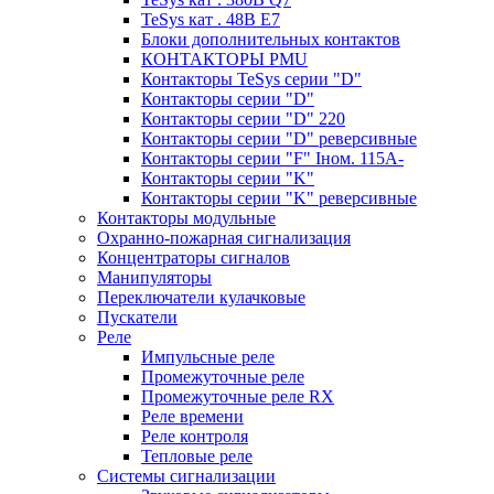
TeSys кат . 48В E7
Блоки дополнительных контактов
КОНТАКТОРЫ PMU
Контакторы TeSys серии "D"
Контакторы серии "D"
Контакторы серии "D" 220
Контакторы серии "D" реверсивные
Контакторы серии "F" Iном. 115А-
Контакторы серии "K"
Контакторы серии "K" реверсивные
Контакторы модульные
Охранно-пожарная сигнализация
Концентраторы сигналов
Манипуляторы
Переключатели кулачковые
Пускатели
Реле
Импульсные реле
Промежуточные реле
Промежуточные реле RX
Реле времени
Реле контроля
Тепловые реле
Системы сигнализации