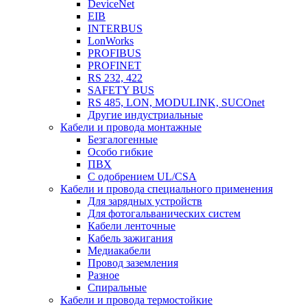
DeviceNet
EIB
INTERBUS
LonWorks
PROFIBUS
PROFINET
RS 232, 422
SAFETY BUS
RS 485, LON, MODULINK, SUCOnet
Другие индустриальные
Кабели и провода монтажные
Безгалогенные
Особо гибкие
ПВХ
С одобрением UL/CSA
Кабели и провода специального применения
Для зарядных устройств
Для фотогальванических систем
Кабели ленточные
Кабель зажигания
Медиакабели
Провод заземления
Разное
Спиральные
Кабели и провода термостойкие