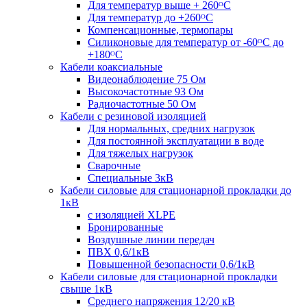
Для температур выше + 260ᴼС
Для температур до +260ᴼС
Компенсационные, термопары
Силиконовые для температур от -60ᴼC до
+180ᴼС
Кабели коаксиальные
Видеонаблюдение 75 Ом
Высокочастотные 93 Ом
Радиочастотные 50 Ом
Кабели с резиновой изоляцией
Для нормальных, средних нагрузок
Для постоянной эксплуатации в воде
Для тяжелых нагрузок
Сварочные
Специальные 3кВ
Кабели силовые для стационарной прокладки до
1кВ
c изоляцией XLPE
Бронированные
Воздушные линии передач
ПВХ 0,6/1кВ
Повышенной безопасности 0,6/1кВ
Кабели силовые для стационарной прокладки
свыше 1кВ
Среднего напряжения 12/20 кВ