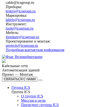
cable@icsgroup.ru
Приборы:
testers@icsgroup.ru
Маркировка:
labels@icsgroup.ru
Инструмент:
tools@icsgroup.ru
Мебель:
furniture@icsgroup.ru
Проектирование и монтаж:
projects@icsgroup.ru
Подробная контактная информация
Кабельные сети
Автоматизация зданий
Проект — Монтаж
СВЯЗАТЬСЯ С НАМИ
Группа ICS
Группа ICS
О группе ICS
Миссия и цели
Президент группы ICS