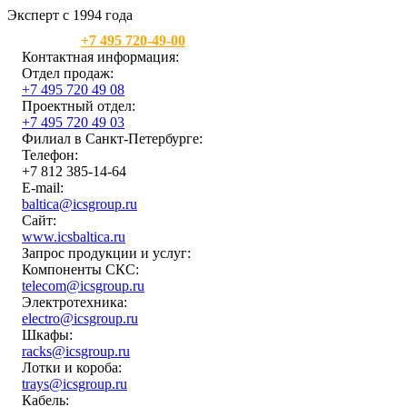
Эксперт с 1994 года
Москва:
+7 495 720-49-00
Контактная информация:
Отдел продаж:
+7 495 720 49 08
Проектный отдел:
+7 495 720 49 03
Филиал в Санкт-Петербурге:
Телефон:
+7 812 385-14-64
E-mail:
baltica@icsgroup.ru
Сайт:
www.icsbaltica.ru
Запрос продукции и услуг:
Компоненты СКС:
telecom@icsgroup.ru
Электротехника:
electro@icsgroup.ru
Шкафы:
racks@icsgroup.ru
Лотки и короба:
trays@icsgroup.ru
Кабель: