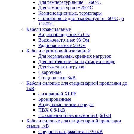
Для температур выше + 260ᴼС
Для температур до +260ᴼС
Компенсационные, термопары
Силиконовые для температур от -60ᴼC до
+180ᴼС
Кабели коаксиальные
Видеонаблюдение 75 Ом
Высокочастотные 93 Ом
Радиочастотные 50 Ом
Кабели с резиновой изоляцией
Для нормальных, средних нагрузок
Для постоянной эксплуатации в воде
Для тяжелых нагрузок
Сварочные
Специальные 3кВ
Кабели силовые для стационарной прокладки до
1кВ
c изоляцией XLPE
Бронированные
Воздушные линии передач
ПВХ 0,6/1кВ
Повышенной безопасности 0,6/1кВ
Кабели силовые для стационарной прокладки
свыше 1кВ
Среднего напряжения 12/20 кВ