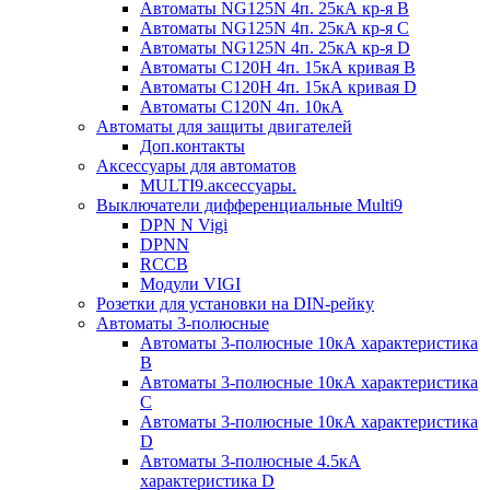
Автоматы NG125N 4п. 25кА кр-я B
Автоматы NG125N 4п. 25кА кр-я C
Автоматы NG125N 4п. 25кА кр-я D
Автоматы С120H 4п. 15кА кривая B
Автоматы С120H 4п. 15кА кривая D
Автоматы С120N 4п. 10кА
Автоматы для защиты двигателей
Доп.контакты
Аксессуары для автоматов
MULTI9.аксессуары.
Выключатели дифференциальные Multi9
DPN N Vigi
DPNN
RCCB
Модули VIGI
Розетки для установки на DIN-рейку
Автоматы 3-полюсные
Автоматы 3-полюсные 10кА характеристика
B
Автоматы 3-полюсные 10кА характеристика
C
Автоматы 3-полюсные 10кА характеристика
D
Автоматы 3-полюсные 4.5кА
характеристика D