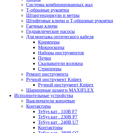
Системы комбинированных жал
Т-образные рукоятки
Штангенциркули и метры
Штифтовые ключи и Т-образные рукоятки
Гаечные ключи
Гидравлические насосы
Для монтажа оптического кабеля
Кримперы
Микроскопы
Наборы инструментов
Печки
Скалыватели волокна
Стрипперы
Ремонт инструмента
Ручной инструмент Knipex
Ручной инструмент Knipex
Шарнирные шланги MAXIFLEX
Исполнительные устройства
Выключатели концевые
Контакторы
TeSys кат . 110В F7
TeSys кат . 230В P7
TeSys кат . 240В U7
Контакторы
TeSys кат . 380В Q7