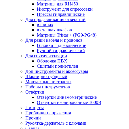
Матрицы для RH450
Инструмент для опрессовки
Прессы гидравлические
Для продавливания отверстий
в шинах
в стенках шкафов
Матрицы Tristar + (PG9-PG48)
Для резки кабеля и проводов
Головки гидравлические
Ручной гидравлический
Для снятия изоляции
Оболочка ПВХ
Сшитый полиэтилен
Доп инструменты и аксессуары
Шарнирно-губцевый
Монтажные пистолеты
Наборы инструментов
Отвёртки
Отвёртки динамометрические
Отвёртки изолированные 1000В
Пинцеты
Пробники напряжения
Прочий
Рукоятка-держатель с ключами
Сверла