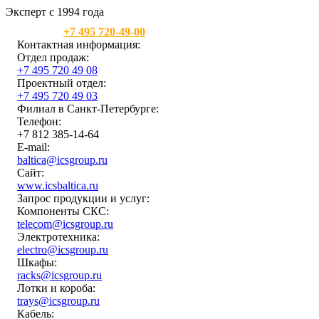
Эксперт с 1994 года
Москва:
+7 495 720-49-00
Контактная информация:
Отдел продаж:
+7 495 720 49 08
Проектный отдел:
+7 495 720 49 03
Филиал в Санкт-Петербурге:
Телефон:
+7 812 385-14-64
E-mail:
baltica@icsgroup.ru
Сайт:
www.icsbaltica.ru
Запрос продукции и услуг:
Компоненты СКС:
telecom@icsgroup.ru
Электротехника:
electro@icsgroup.ru
Шкафы:
racks@icsgroup.ru
Лотки и короба:
trays@icsgroup.ru
Кабель: