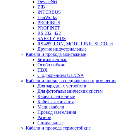
DeviceNet
EIB
INTERBUS
LonWorks
PROFIBUS
PROFINET
RS 232, 422
SAFETY BUS
RS 485, LON, MODULINK, SUCOnet
Другие индустриальные
Кабели и провода монтажные
Безгалогенные
Особо гибкие
ПВХ
С одобрением UL/CSA
Кабели и провода специального применения
Для зарядных устройств
Для фотогальванических систем
Кабели ленточные
Кабель зажигания
Медиакабели
Провод заземления
Разное
Спиральные
Кабели и провода термостойкие