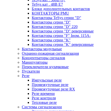
TeSys кат . 48В E7
Блоки дополнительных контактов
КОНТАКТОРЫ PMU
Контакторы TeSys серии "D"
Контакторы серии "D"
Контакторы серии "D" 220
Контакторы серии "D" реверсивные
Контакторы серии "F" Iном. 115А-
Контакторы серии "K"
Контакторы серии "K" реверсивные
Контакторы модульные
Охранно-пожарная сигнализация
Концентраторы сигналов
Манипуляторы
Переключатели кулачковые
Пускатели
Реле
Импульсные реле
Промежуточные реле
Промежуточные реле RX
Реле времени
Реле контроля
Тепловые реле
Системы сигнализации