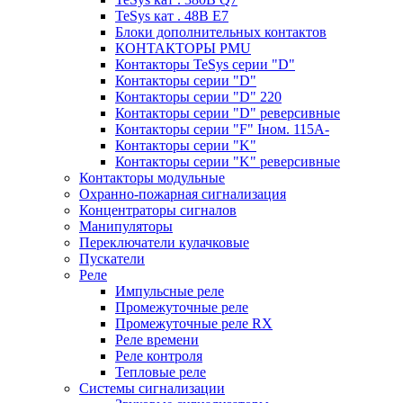
TeSys кат . 48В E7
Блоки дополнительных контактов
КОНТАКТОРЫ PMU
Контакторы TeSys серии "D"
Контакторы серии "D"
Контакторы серии "D" 220
Контакторы серии "D" реверсивные
Контакторы серии "F" Iном. 115А-
Контакторы серии "K"
Контакторы серии "K" реверсивные
Контакторы модульные
Охранно-пожарная сигнализация
Концентраторы сигналов
Манипуляторы
Переключатели кулачковые
Пускатели
Реле
Импульсные реле
Промежуточные реле
Промежуточные реле RX
Реле времени
Реле контроля
Тепловые реле
Системы сигнализации