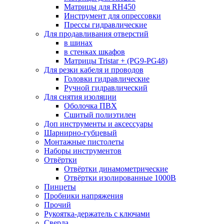
Матрицы для RH450
Инструмент для опрессовки
Прессы гидравлические
Для продавливания отверстий
в шинах
в стенках шкафов
Матрицы Tristar + (PG9-PG48)
Для резки кабеля и проводов
Головки гидравлические
Ручной гидравлический
Для снятия изоляции
Оболочка ПВХ
Сшитый полиэтилен
Доп инструменты и аксессуары
Шарнирно-губцевый
Монтажные пистолеты
Наборы инструментов
Отвёртки
Отвёртки динамометрические
Отвёртки изолированные 1000В
Пинцеты
Пробники напряжения
Прочий
Рукоятка-держатель с ключами
Сверла