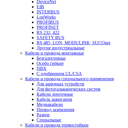
DeviceNet
EIB
INTERBUS
LonWorks
PROFIBUS
PROFINET
RS 232, 422
SAFETY BUS
RS 485, LON, MODULINK, SUCOnet
Другие индустриальные
Кабели и провода монтажные
Безгалогенные
Особо гибкие
ПВХ
С одобрением UL/CSA
Кабели и провода специального применения
Для зарядных устройств
Для фотогальванических систем
Кабели ленточные
Кабель зажигания
Медиакабели
Провод заземления
Разное
Спиральные
Кабели и провода термостойкие