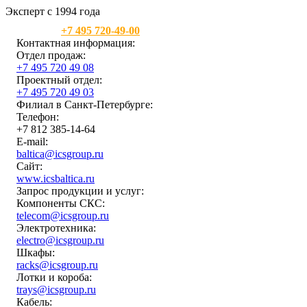
Эксперт с 1994 года
Москва:
+7 495 720-49-00
Контактная информация:
Отдел продаж:
+7 495 720 49 08
Проектный отдел:
+7 495 720 49 03
Филиал в Санкт-Петербурге:
Телефон:
+7 812 385-14-64
E-mail:
baltica@icsgroup.ru
Сайт:
www.icsbaltica.ru
Запрос продукции и услуг:
Компоненты СКС:
telecom@icsgroup.ru
Электротехника:
electro@icsgroup.ru
Шкафы:
racks@icsgroup.ru
Лотки и короба:
trays@icsgroup.ru
Кабель: