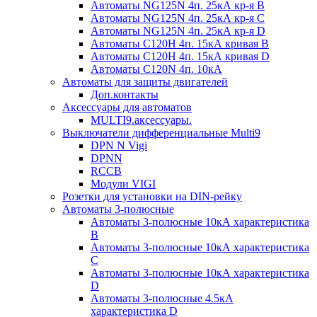
Автоматы NG125N 4п. 25кА кр-я B
Автоматы NG125N 4п. 25кА кр-я C
Автоматы NG125N 4п. 25кА кр-я D
Автоматы С120H 4п. 15кА кривая B
Автоматы С120H 4п. 15кА кривая D
Автоматы С120N 4п. 10кА
Автоматы для защиты двигателей
Доп.контакты
Аксессуары для автоматов
MULTI9.аксессуары.
Выключатели дифференциальные Multi9
DPN N Vigi
DPNN
RCCB
Модули VIGI
Розетки для установки на DIN-рейку
Автоматы 3-полюсные
Автоматы 3-полюсные 10кА характеристика
B
Автоматы 3-полюсные 10кА характеристика
C
Автоматы 3-полюсные 10кА характеристика
D
Автоматы 3-полюсные 4.5кА
характеристика D