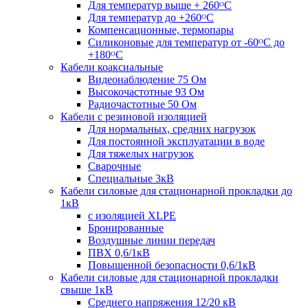
Для температур выше + 260ᴼС
Для температур до +260ᴼС
Компенсационные, термопары
Силиконовые для температур от -60ᴼC до
+180ᴼС
Кабели коаксиальные
Видеонаблюдение 75 Ом
Высокочастотные 93 Ом
Радиочастотные 50 Ом
Кабели с резиновой изоляцией
Для нормальных, средних нагрузок
Для постоянной эксплуатации в воде
Для тяжелых нагрузок
Сварочные
Специальные 3кВ
Кабели силовые для стационарной прокладки до
1кВ
c изоляцией XLPE
Бронированные
Воздушные линии передач
ПВХ 0,6/1кВ
Повышенной безопасности 0,6/1кВ
Кабели силовые для стационарной прокладки
свыше 1кВ
Среднего напряжения 12/20 кВ