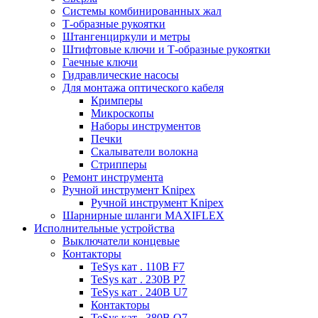
Системы комбинированных жал
Т-образные рукоятки
Штангенциркули и метры
Штифтовые ключи и Т-образные рукоятки
Гаечные ключи
Гидравлические насосы
Для монтажа оптического кабеля
Кримперы
Микроскопы
Наборы инструментов
Печки
Скалыватели волокна
Стрипперы
Ремонт инструмента
Ручной инструмент Knipex
Ручной инструмент Knipex
Шарнирные шланги MAXIFLEX
Исполнительные устройства
Выключатели концевые
Контакторы
TeSys кат . 110В F7
TeSys кат . 230В P7
TeSys кат . 240В U7
Контакторы
TeSys кат . 380В Q7