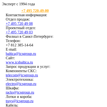
Эксперт с 1994 года
Москва:
+7 495 720-49-00
Контактная информация:
Отдел продаж:
+7 495 720 49 08
Проектный отдел:
+7 495 720 49 03
Филиал в Санкт-Петербурге:
Телефон:
+7 812 385-14-64
E-mail:
baltica@icsgroup.ru
Сайт:
www.icsbaltica.ru
Запрос продукции и услуг:
Компоненты СКС:
telecom@icsgroup.ru
Электротехника:
electro@icsgroup.ru
Шкафы:
racks@icsgroup.ru
Лотки и короба:
trays@icsgroup.ru
Кабель: