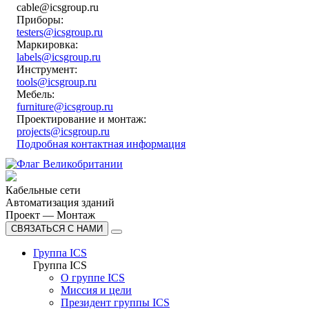
cable@icsgroup.ru
Приборы:
testers@icsgroup.ru
Маркировка:
labels@icsgroup.ru
Инструмент:
tools@icsgroup.ru
Мебель:
furniture@icsgroup.ru
Проектирование и монтаж:
projects@icsgroup.ru
Подробная контактная информация
Кабельные сети
Автоматизация зданий
Проект — Монтаж
СВЯЗАТЬСЯ С НАМИ
Группа ICS
Группа ICS
О группе ICS
Миссия и цели
Президент группы ICS