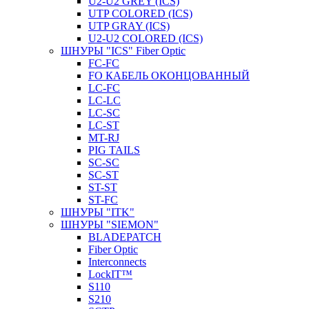
U2-U2 GREY (ICS)
UTP COLORED (ICS)
UTP GRAY (ICS)
U2-U2 COLORED (ICS)
ШНУРЫ "ICS" Fiber Optic
FC-FC
FO КАБЕЛЬ ОКОНЦОВАННЫЙ
LC-FC
LC-LC
LC-SC
LС-ST
MT-RJ
PIG TAILS
SC-SC
SC-ST
ST-ST
ST-FC
ШНУРЫ "ITK"
ШНУРЫ "SIEMON"
BLADEPATCH
Fiber Optic
Interconnects
LockIT™
S110
S210