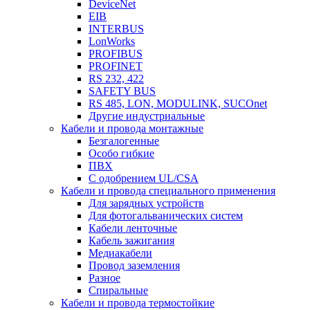
DeviceNet
EIB
INTERBUS
LonWorks
PROFIBUS
PROFINET
RS 232, 422
SAFETY BUS
RS 485, LON, MODULINK, SUCOnet
Другие индустриальные
Кабели и провода монтажные
Безгалогенные
Особо гибкие
ПВХ
С одобрением UL/CSA
Кабели и провода специального применения
Для зарядных устройств
Для фотогальванических систем
Кабели ленточные
Кабель зажигания
Медиакабели
Провод заземления
Разное
Спиральные
Кабели и провода термостойкие