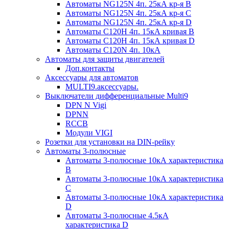
Автоматы NG125N 4п. 25кА кр-я B
Автоматы NG125N 4п. 25кА кр-я C
Автоматы NG125N 4п. 25кА кр-я D
Автоматы С120H 4п. 15кА кривая B
Автоматы С120H 4п. 15кА кривая D
Автоматы С120N 4п. 10кА
Автоматы для защиты двигателей
Доп.контакты
Аксессуары для автоматов
MULTI9.аксессуары.
Выключатели дифференциальные Multi9
DPN N Vigi
DPNN
RCCB
Модули VIGI
Розетки для установки на DIN-рейку
Автоматы 3-полюсные
Автоматы 3-полюсные 10кА характеристика
B
Автоматы 3-полюсные 10кА характеристика
C
Автоматы 3-полюсные 10кА характеристика
D
Автоматы 3-полюсные 4.5кА
характеристика D