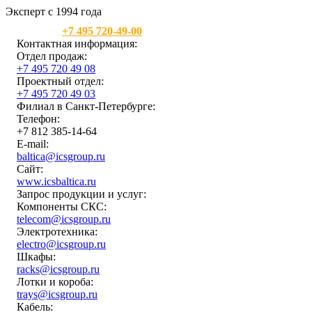
Эксперт с 1994 года
Москва:
+7 495 720-49-00
Контактная информация:
Отдел продаж:
+7 495 720 49 08
Проектный отдел:
+7 495 720 49 03
Филиал в Санкт-Петербурге:
Телефон:
+7 812 385-14-64
E-mail:
baltica@icsgroup.ru
Сайт:
www.icsbaltica.ru
Запрос продукции и услуг:
Компоненты СКС:
telecom@icsgroup.ru
Электротехника:
electro@icsgroup.ru
Шкафы:
racks@icsgroup.ru
Лотки и короба:
trays@icsgroup.ru
Кабель: