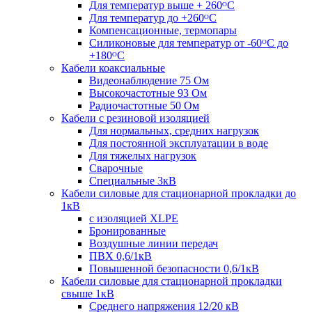
Для температур выше + 260ᴼС
Для температур до +260ᴼС
Компенсационные, термопары
Силиконовые для температур от -60ᴼC до
+180ᴼС
Кабели коаксиальные
Видеонаблюдение 75 Ом
Высокочастотные 93 Ом
Радиочастотные 50 Ом
Кабели с резиновой изоляцией
Для нормальных, средних нагрузок
Для постоянной эксплуатации в воде
Для тяжелых нагрузок
Сварочные
Специальные 3кВ
Кабели силовые для стационарной прокладки до
1кВ
c изоляцией XLPE
Бронированные
Воздушные линии передач
ПВХ 0,6/1кВ
Повышенной безопасности 0,6/1кВ
Кабели силовые для стационарной прокладки
свыше 1кВ
Среднего напряжения 12/20 кВ