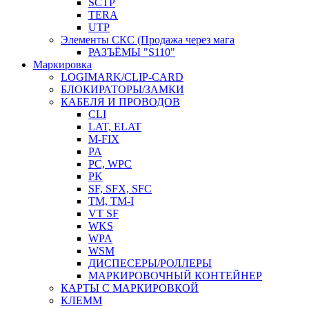
SCTP
TERA
UTP
Элементы СКС (Продажа через мага
РАЗЪЁМЫ "S110"
Маркировка
LOGIMARK/CLIP-CARD
БЛОКИРАТОРЫ/ЗАМКИ
КАБЕЛЯ И ПРОВОДОВ
CLI
LAT, ELAT
M-FIX
PA
PC, WРС
PK
SF, SFX, SFC
TM, TM-I
VT SF
WKS
WPA
WSM
ДИСПЕСЕРЫ/РОЛЛЕРЫ
МАРКИРОВОЧНЫЙ КОНТЕЙНЕР
КАРТЫ С МАРКИРОВКОЙ
КЛЕММ