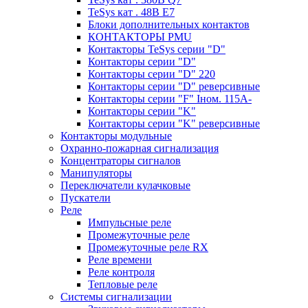
TeSys кат . 48В E7
Блоки дополнительных контактов
КОНТАКТОРЫ PMU
Контакторы TeSys серии "D"
Контакторы серии "D"
Контакторы серии "D" 220
Контакторы серии "D" реверсивные
Контакторы серии "F" Iном. 115А-
Контакторы серии "K"
Контакторы серии "K" реверсивные
Контакторы модульные
Охранно-пожарная сигнализация
Концентраторы сигналов
Манипуляторы
Переключатели кулачковые
Пускатели
Реле
Импульсные реле
Промежуточные реле
Промежуточные реле RX
Реле времени
Реле контроля
Тепловые реле
Системы сигнализации