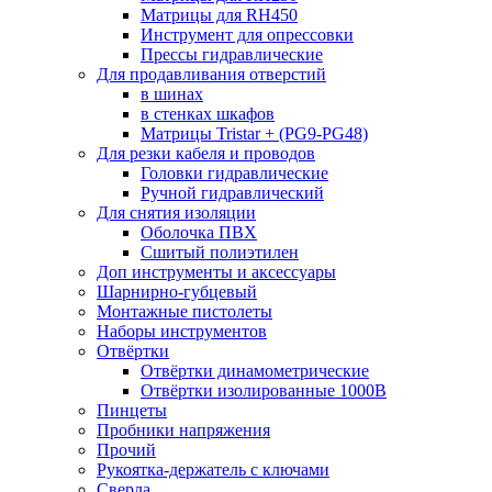
Матрицы для RH450
Инструмент для опрессовки
Прессы гидравлические
Для продавливания отверстий
в шинах
в стенках шкафов
Матрицы Tristar + (PG9-PG48)
Для резки кабеля и проводов
Головки гидравлические
Ручной гидравлический
Для снятия изоляции
Оболочка ПВХ
Сшитый полиэтилен
Доп инструменты и аксессуары
Шарнирно-губцевый
Монтажные пистолеты
Наборы инструментов
Отвёртки
Отвёртки динамометрические
Отвёртки изолированные 1000В
Пинцеты
Пробники напряжения
Прочий
Рукоятка-держатель с ключами
Сверла