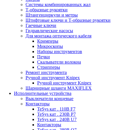
Системы комбинированных жал
Т-образные рукоятки
Штангенциркули и метры
Штифтовые ключи и Т-образные рукоятки
Гаечные ключи
Гидравлические насосы
Для монтажа оптического кабеля
Кримперы
Микроскопы
Наборы инструментов
Печки
Скалыватели волокна
Стрипперы
Ремонт инструмента
Ручной инструмент Knipex
Ручной инструмент Knipex
Шарнирные шланги MAXIFLEX
Исполнительные устройства
Выключатели концевые
Контакторы
TeSys кат . 110В F7
TeSys кат . 230В P7
TeSys кат . 240В U7
Контакторы
TeSys кат . 380В Q7