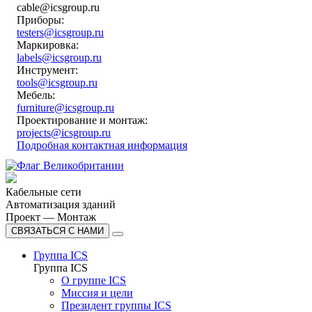
cable@icsgroup.ru
Приборы:
testers@icsgroup.ru
Маркировка:
labels@icsgroup.ru
Инструмент:
tools@icsgroup.ru
Мебель:
furniture@icsgroup.ru
Проектирование и монтаж:
projects@icsgroup.ru
Подробная контактная информация
Кабельные сети
Автоматизация зданий
Проект — Монтаж
СВЯЗАТЬСЯ С НАМИ
Группа ICS
Группа ICS
О группе ICS
Миссия и цели
Президент группы ICS