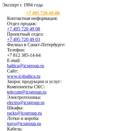
Эксперт с 1994 года
Москва:
+7 495 720-49-00
Контактная информация:
Отдел продаж:
+7 495 720 49 08
Проектный отдел:
+7 495 720 49 03
Филиал в Санкт-Петербурге:
Телефон:
+7 812 385-14-64
E-mail:
baltica@icsgroup.ru
Сайт:
www.icsbaltica.ru
Запрос продукции и услуг:
Компоненты СКС:
telecom@icsgroup.ru
Электротехника:
electro@icsgroup.ru
Шкафы:
racks@icsgroup.ru
Лотки и короба:
trays@icsgroup.ru
Кабель: