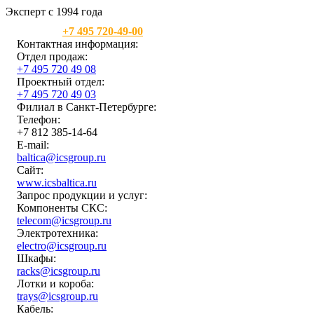
Эксперт с 1994 года
Москва:
+7 495 720-49-00
Контактная информация:
Отдел продаж:
+7 495 720 49 08
Проектный отдел:
+7 495 720 49 03
Филиал в Санкт-Петербурге:
Телефон:
+7 812 385-14-64
E-mail:
baltica@icsgroup.ru
Сайт:
www.icsbaltica.ru
Запрос продукции и услуг:
Компоненты СКС:
telecom@icsgroup.ru
Электротехника:
electro@icsgroup.ru
Шкафы:
racks@icsgroup.ru
Лотки и короба:
trays@icsgroup.ru
Кабель: