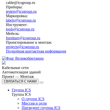
cable@icsgroup.ru
Приборы:
testers@icsgroup.ru
Маркировка:
labels@icsgroup.ru
Инструмент:
tools@icsgroup.ru
Мебель:
furniture@icsgroup.ru
Проектирование и монтаж:
projects@icsgroup.ru
Подробная контактная информация
Кабельные сети
Автоматизация зданий
Проект — Монтаж
СВЯЗАТЬСЯ С НАМИ
Группа ICS
Группа ICS
О группе ICS
Миссия и цели
Президент группы ICS