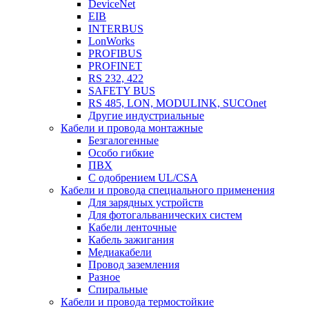
DeviceNet
EIB
INTERBUS
LonWorks
PROFIBUS
PROFINET
RS 232, 422
SAFETY BUS
RS 485, LON, MODULINK, SUCOnet
Другие индустриальные
Кабели и провода монтажные
Безгалогенные
Особо гибкие
ПВХ
С одобрением UL/CSA
Кабели и провода специального применения
Для зарядных устройств
Для фотогальванических систем
Кабели ленточные
Кабель зажигания
Медиакабели
Провод заземления
Разное
Спиральные
Кабели и провода термостойкие