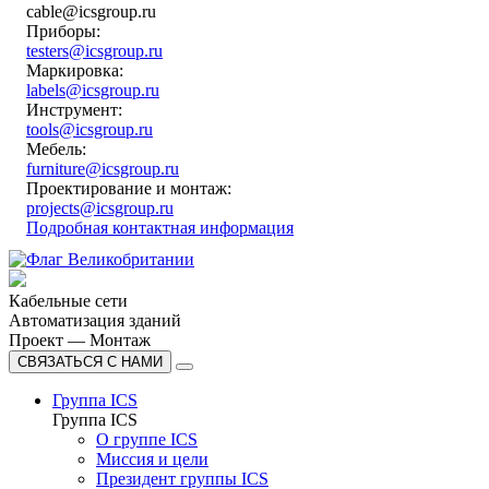
cable@icsgroup.ru
Приборы:
testers@icsgroup.ru
Маркировка:
labels@icsgroup.ru
Инструмент:
tools@icsgroup.ru
Мебель:
furniture@icsgroup.ru
Проектирование и монтаж:
projects@icsgroup.ru
Подробная контактная информация
Кабельные сети
Автоматизация зданий
Проект — Монтаж
СВЯЗАТЬСЯ С НАМИ
Группа ICS
Группа ICS
О группе ICS
Миссия и цели
Президент группы ICS