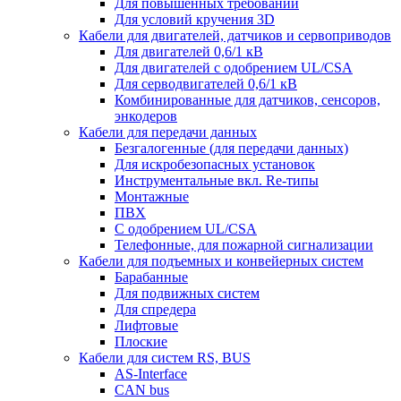
Для повышенных требований
Для условий кручения 3D
Кабели для двигателей, датчиков и сервоприводов
Для двигателей 0,6/1 кВ
Для двигателей с одобрением UL/CSA
Для серводвигателей 0,6/1 кВ
Комбинированные для датчиков, cенсоров,
энкодеров
Кабели для передачи данных
Безгалогенные (для передачи данных)
Для искробезопасных установок
Инструментальные вкл. Re-типы
Монтажные
ПВХ
С одобрением UL/CSA
Телефонные, для пожарной сигнализации
Кабели для подъемных и конвейерных систем
Барабанные
Для подвижных систем
Для спредера
Лифтовые
Плоские
Кабели для систем RS, BUS
AS-Interface
CAN bus