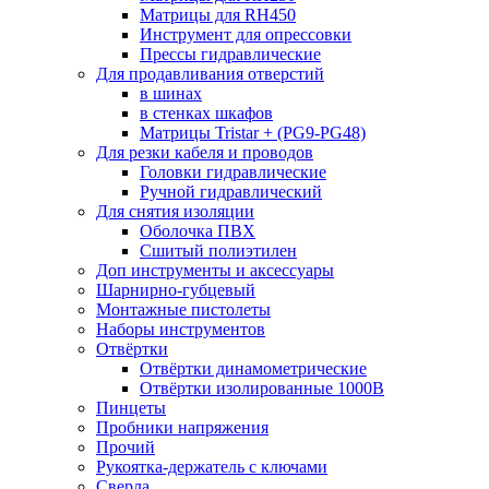
Матрицы для RH450
Инструмент для опрессовки
Прессы гидравлические
Для продавливания отверстий
в шинах
в стенках шкафов
Матрицы Tristar + (PG9-PG48)
Для резки кабеля и проводов
Головки гидравлические
Ручной гидравлический
Для снятия изоляции
Оболочка ПВХ
Сшитый полиэтилен
Доп инструменты и аксессуары
Шарнирно-губцевый
Монтажные пистолеты
Наборы инструментов
Отвёртки
Отвёртки динамометрические
Отвёртки изолированные 1000В
Пинцеты
Пробники напряжения
Прочий
Рукоятка-держатель с ключами
Сверла