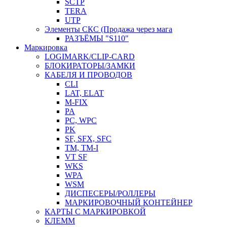
SCTP
TERA
UTP
Элементы СКС (Продажа через мага
РАЗЪЁМЫ "S110"
Маркировка
LOGIMARK/CLIP-CARD
БЛОКИРАТОРЫ/ЗАМКИ
КАБЕЛЯ И ПРОВОДОВ
CLI
LAT, ELAT
M-FIX
PA
PC, WРС
PK
SF, SFX, SFC
TM, TM-I
VT SF
WKS
WPA
WSM
ДИСПЕСЕРЫ/РОЛЛЕРЫ
МАРКИРОВОЧНЫЙ КОНТЕЙНЕР
КАРТЫ С МАРКИРОВКОЙ
КЛЕММ