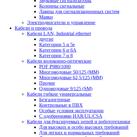
Звуковые сигнализаторы
Колонны сигнальные
Лампы для сигнализационных систем
Маяки
Электродвигатели и управление
Кабели и провода
Кабели LAN, Industrial ethernet
другие
Категории 5 и 5е
Категории 6 и 6A
Категории 7 и 8
Кабели волоконно-оптические
POF P980/1000
Многомодовые 50/125 (ММ)
Многомодовые 62,5/125 (ММ)
Прочие
Одномодовые 9/125 (SM)
Кабели гибкие универсальные
Безгалогенные
Контрольные в ПВХ
Особые условия эксплуатации
С одобрениями HAR/UL/CSA
Кабели для буксируемых цепей и робототехники
Для высоких и особо высоких требований
Для легких и нормальных требований