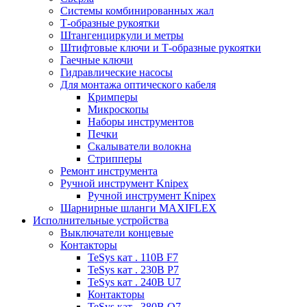
Системы комбинированных жал
Т-образные рукоятки
Штангенциркули и метры
Штифтовые ключи и Т-образные рукоятки
Гаечные ключи
Гидравлические насосы
Для монтажа оптического кабеля
Кримперы
Микроскопы
Наборы инструментов
Печки
Скалыватели волокна
Стрипперы
Ремонт инструмента
Ручной инструмент Knipex
Ручной инструмент Knipex
Шарнирные шланги MAXIFLEX
Исполнительные устройства
Выключатели концевые
Контакторы
TeSys кат . 110В F7
TeSys кат . 230В P7
TeSys кат . 240В U7
Контакторы
TeSys кат . 380В Q7