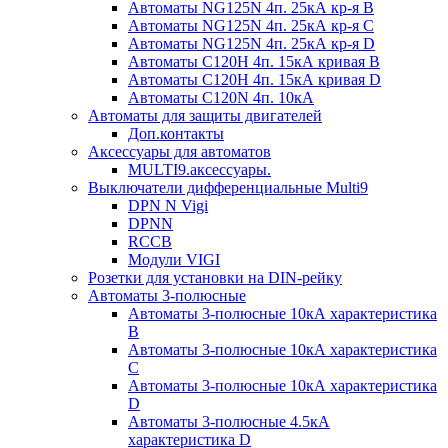
Автоматы NG125N 4п. 25кА кр-я B
Автоматы NG125N 4п. 25кА кр-я C
Автоматы NG125N 4п. 25кА кр-я D
Автоматы С120H 4п. 15кА кривая B
Автоматы С120H 4п. 15кА кривая D
Автоматы С120N 4п. 10кА
Автоматы для защиты двигателей
Доп.контакты
Аксессуары для автоматов
MULTI9.аксессуары.
Выключатели дифференциальные Multi9
DPN N Vigi
DPNN
RCCB
Модули VIGI
Розетки для установки на DIN-рейку
Автоматы 3-полюсные
Автоматы 3-полюсные 10кА характеристика
B
Автоматы 3-полюсные 10кА характеристика
C
Автоматы 3-полюсные 10кА характеристика
D
Автоматы 3-полюсные 4.5кА
характеристика D