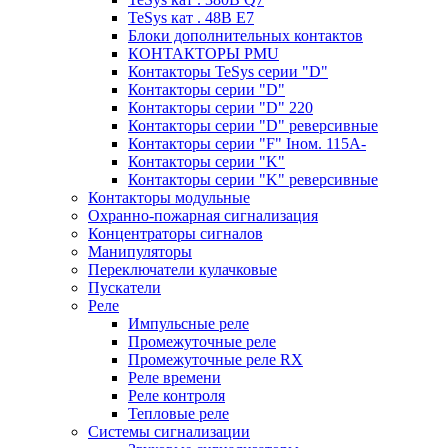
TeSys кат . 48В E7
Блоки дополнительных контактов
КОНТАКТОРЫ PMU
Контакторы TeSys серии "D"
Контакторы серии "D"
Контакторы серии "D" 220
Контакторы серии "D" реверсивные
Контакторы серии "F" Iном. 115А-
Контакторы серии "K"
Контакторы серии "K" реверсивные
Контакторы модульные
Охранно-пожарная сигнализация
Концентраторы сигналов
Манипуляторы
Переключатели кулачковые
Пускатели
Реле
Импульсные реле
Промежуточные реле
Промежуточные реле RX
Реле времени
Реле контроля
Тепловые реле
Системы сигнализации