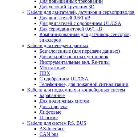
Для повышенных требований
Для условий кручения 3D
Кабели для двигателей, датчиков и сервоприводов
Для двигателей 0,6/1 кВ
Для двигателей с одобрением UL/CSA
Для серводвигателей 0,6/1 кВ
Комбинированные для датчиков, cенсоров,
энкодеров
Кабели для передачи данных
Безгалогенные (для передачи данных)
Для искробезопасных установок
Инструментальные вкл. Re-типы
Монтажные
ПВХ
С одобрением UL/CSA
Телефонные, для пожарной сигнализации
Кабели для подъемных и конвейерных систем
Барабанные
Для подвижных систем
Для спредера
Лифтовые
Плоские
Кабели для систем RS, BUS
AS-Interface
CAN bus