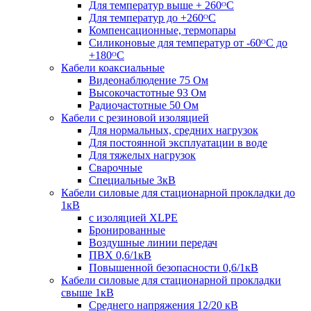
Для температур выше + 260ᴼС
Для температур до +260ᴼС
Компенсационные, термопары
Силиконовые для температур от -60ᴼC до
+180ᴼС
Кабели коаксиальные
Видеонаблюдение 75 Ом
Высокочастотные 93 Ом
Радиочастотные 50 Ом
Кабели с резиновой изоляцией
Для нормальных, средних нагрузок
Для постоянной эксплуатации в воде
Для тяжелых нагрузок
Сварочные
Специальные 3кВ
Кабели силовые для стационарной прокладки до
1кВ
c изоляцией XLPE
Бронированные
Воздушные линии передач
ПВХ 0,6/1кВ
Повышенной безопасности 0,6/1кВ
Кабели силовые для стационарной прокладки
свыше 1кВ
Среднего напряжения 12/20 кВ