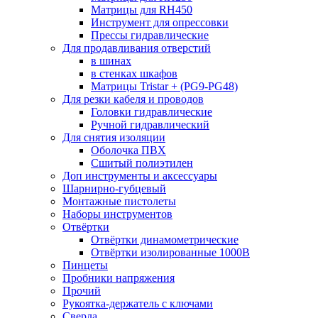
Матрицы для RH450
Инструмент для опрессовки
Прессы гидравлические
Для продавливания отверстий
в шинах
в стенках шкафов
Матрицы Tristar + (PG9-PG48)
Для резки кабеля и проводов
Головки гидравлические
Ручной гидравлический
Для снятия изоляции
Оболочка ПВХ
Сшитый полиэтилен
Доп инструменты и аксессуары
Шарнирно-губцевый
Монтажные пистолеты
Наборы инструментов
Отвёртки
Отвёртки динамометрические
Отвёртки изолированные 1000В
Пинцеты
Пробники напряжения
Прочий
Рукоятка-держатель с ключами
Сверла