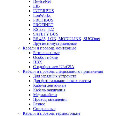
DeviceNet
EIB
INTERBUS
LonWorks
PROFIBUS
PROFINET
RS 232, 422
SAFETY BUS
RS 485, LON, MODULINK, SUCOnet
Другие индустриальные
Кабели и провода монтажные
Безгалогенные
Особо гибкие
ПВХ
С одобрением UL/CSA
Кабели и провода специального применения
Для зарядных устройств
Для фотогальванических систем
Кабели ленточные
Кабель зажигания
Медиакабели
Провод заземления
Разное
Спиральные
Кабели и провода термостойкие