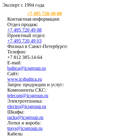
Эксперт с 1994 года
Москва:
+7 495 720-49-00
Контактная информация:
Отдел продаж:
+7 495 720 49 08
Проектный отдел:
+7 495 720 49 03
Филиал в Санкт-Петербурге:
Телефон:
+7 812 385-14-64
E-mail:
baltica@icsgroup.ru
Сайт:
www.icsbaltica.ru
Запрос продукции и услуг:
Компоненты СКС:
telecom@icsgroup.ru
Электротехника:
electro@icsgroup.ru
Шкафы:
racks@icsgroup.ru
Лотки и короба:
trays@icsgroup.ru
Кабель: