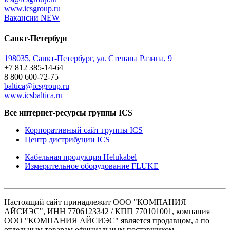
www.icsgroup.ru
Вакансии
NEW
Санкт-Петербург
198035, Санкт-Петербург, ул. Степана Разина, 9
+7 812 385-14-64
8 800 600-72-75
baltica@icsgroup.ru
www.icsbaltica.ru
Все интернет-ресурсы группы ICS
Корпоративный сайт группы ICS
Центр дистрибуции ICS
Кабельная продукция Helukabel
Измерительное оборудование FLUKE
Настоящий сайт принадлежит ООО "КОМПАНИЯ
АЙСИЭС", ИНН 7706123342 / КПП 770101001, компания
ООО "КОМПАНИЯ АЙСИЭС" является продавцом, а по
отдельным товарам официальным поставщиком