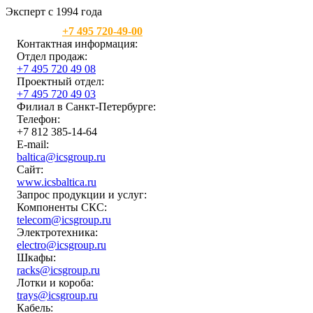
Эксперт с 1994 года
Москва:
+7 495 720-49-00
Контактная информация:
Отдел продаж:
+7 495 720 49 08
Проектный отдел:
+7 495 720 49 03
Филиал в Санкт-Петербурге:
Телефон:
+7 812 385-14-64
E-mail:
baltica@icsgroup.ru
Сайт:
www.icsbaltica.ru
Запрос продукции и услуг:
Компоненты СКС:
telecom@icsgroup.ru
Электротехника:
electro@icsgroup.ru
Шкафы:
racks@icsgroup.ru
Лотки и короба:
trays@icsgroup.ru
Кабель: