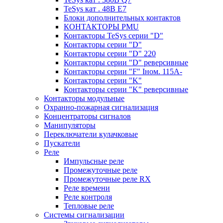
TeSys кат . 48В E7
Блоки дополнительных контактов
КОНТАКТОРЫ PMU
Контакторы TeSys серии "D"
Контакторы серии "D"
Контакторы серии "D" 220
Контакторы серии "D" реверсивные
Контакторы серии "F" Iном. 115А-
Контакторы серии "K"
Контакторы серии "K" реверсивные
Контакторы модульные
Охранно-пожарная сигнализация
Концентраторы сигналов
Манипуляторы
Переключатели кулачковые
Пускатели
Реле
Импульсные реле
Промежуточные реле
Промежуточные реле RX
Реле времени
Реле контроля
Тепловые реле
Системы сигнализации