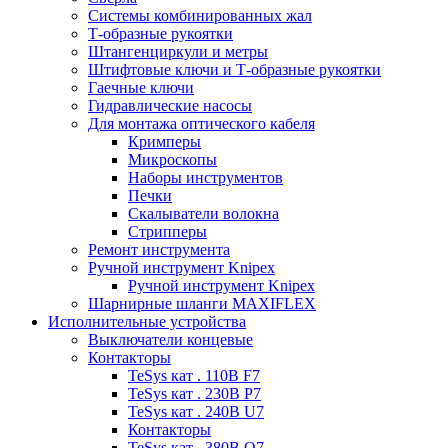
Системы комбинированных жал
Т-образные рукоятки
Штангенциркули и метры
Штифтовые ключи и Т-образные рукоятки
Гаечные ключи
Гидравлические насосы
Для монтажа оптического кабеля
Кримперы
Микроскопы
Наборы инструментов
Печки
Скалыватели волокна
Стрипперы
Ремонт инструмента
Ручной инструмент Knipex
Ручной инструмент Knipex
Шарнирные шланги MAXIFLEX
Исполнительные устройства
Выключатели концевые
Контакторы
TeSys кат . 110В F7
TeSys кат . 230В P7
TeSys кат . 240В U7
Контакторы
TeSys кат . 380В Q7