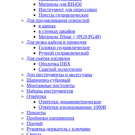
Матрицы для RH450
Инструмент для опрессовки
Прессы гидравлические
Для продавливания отверстий
в шинах
в стенках шкафов
Матрицы Tristar + (PG9-PG48)
Для резки кабеля и проводов
Головки гидравлические
Ручной гидравлический
Для снятия изоляции
Оболочка ПВХ
Сшитый полиэтилен
Доп инструменты и аксессуары
Шарнирно-губцевый
Монтажные пистолеты
Наборы инструментов
Отвёртки
Отвёртки динамометрические
Отвёртки изолированные 1000В
Пинцеты
Пробники напряжения
Прочий
Рукоятка-держатель с ключами
Сверла