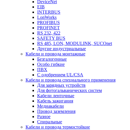
DeviceNet
EIB
INTERBUS
LonWorks
PROFIBUS
PROFINET
RS 232, 422
SAFETY BUS
RS 485, LON, MODULINK, SUCOnet
Другие индустриальные
Кабели и провода монтажные
Безгалогенные
Особо гибкие
ПВХ
С одобрением UL/CSA
Кабели и провода специального применения
Для зарядных устройств
Для фотогальванических систем
Кабели ленточные
Кабель зажигания
Медиакабели
Провод заземления
Разное
Спиральные
Кабели и провода термостойкие