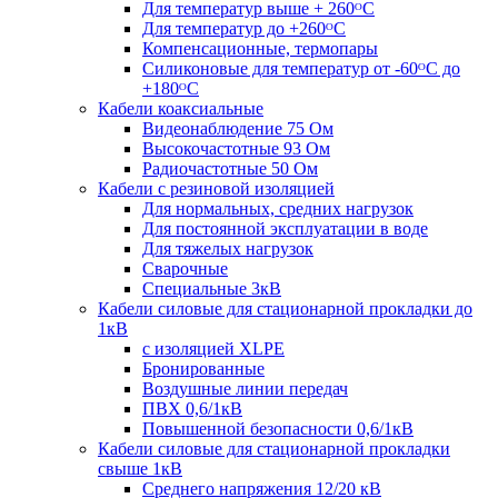
Для температур выше + 260ᴼС
Для температур до +260ᴼС
Компенсационные, термопары
Силиконовые для температур от -60ᴼC до
+180ᴼС
Кабели коаксиальные
Видеонаблюдение 75 Ом
Высокочастотные 93 Ом
Радиочастотные 50 Ом
Кабели с резиновой изоляцией
Для нормальных, средних нагрузок
Для постоянной эксплуатации в воде
Для тяжелых нагрузок
Сварочные
Специальные 3кВ
Кабели силовые для стационарной прокладки до
1кВ
c изоляцией XLPE
Бронированные
Воздушные линии передач
ПВХ 0,6/1кВ
Повышенной безопасности 0,6/1кВ
Кабели силовые для стационарной прокладки
свыше 1кВ
Среднего напряжения 12/20 кВ