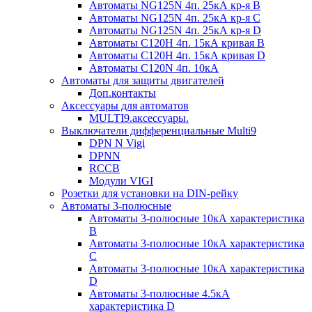
Автоматы NG125N 4п. 25кА кр-я B
Автоматы NG125N 4п. 25кА кр-я C
Автоматы NG125N 4п. 25кА кр-я D
Автоматы С120H 4п. 15кА кривая B
Автоматы С120H 4п. 15кА кривая D
Автоматы С120N 4п. 10кА
Автоматы для защиты двигателей
Доп.контакты
Аксессуары для автоматов
MULTI9.аксессуары.
Выключатели дифференциальные Multi9
DPN N Vigi
DPNN
RCCB
Модули VIGI
Розетки для установки на DIN-рейку
Автоматы 3-полюсные
Автоматы 3-полюсные 10кА характеристика
B
Автоматы 3-полюсные 10кА характеристика
C
Автоматы 3-полюсные 10кА характеристика
D
Автоматы 3-полюсные 4.5кА
характеристика D