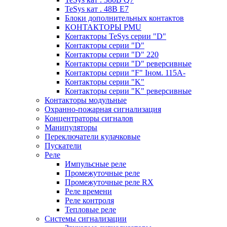
TeSys кат . 48В E7
Блоки дополнительных контактов
КОНТАКТОРЫ PMU
Контакторы TeSys серии "D"
Контакторы серии "D"
Контакторы серии "D" 220
Контакторы серии "D" реверсивные
Контакторы серии "F" Iном. 115А-
Контакторы серии "K"
Контакторы серии "K" реверсивные
Контакторы модульные
Охранно-пожарная сигнализация
Концентраторы сигналов
Манипуляторы
Переключатели кулачковые
Пускатели
Реле
Импульсные реле
Промежуточные реле
Промежуточные реле RX
Реле времени
Реле контроля
Тепловые реле
Системы сигнализации