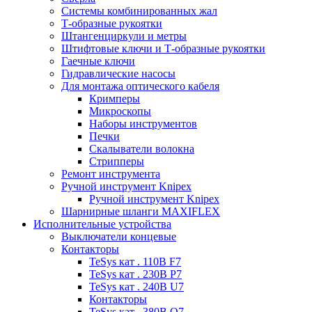
Системы комбинированных жал
Т-образные рукоятки
Штангенциркули и метры
Штифтовые ключи и Т-образные рукоятки
Гаечные ключи
Гидравлические насосы
Для монтажа оптического кабеля
Кримперы
Микроскопы
Наборы инструментов
Печки
Скалыватели волокна
Стрипперы
Ремонт инструмента
Ручной инструмент Knipex
Ручной инструмент Knipex
Шарнирные шланги MAXIFLEX
Исполнительные устройства
Выключатели концевые
Контакторы
TeSys кат . 110В F7
TeSys кат . 230В P7
TeSys кат . 240В U7
Контакторы
TeSys кат . 380В Q7