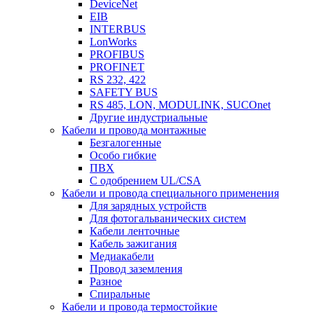
DeviceNet
EIB
INTERBUS
LonWorks
PROFIBUS
PROFINET
RS 232, 422
SAFETY BUS
RS 485, LON, MODULINK, SUCOnet
Другие индустриальные
Кабели и провода монтажные
Безгалогенные
Особо гибкие
ПВХ
С одобрением UL/CSA
Кабели и провода специального применения
Для зарядных устройств
Для фотогальванических систем
Кабели ленточные
Кабель зажигания
Медиакабели
Провод заземления
Разное
Спиральные
Кабели и провода термостойкие