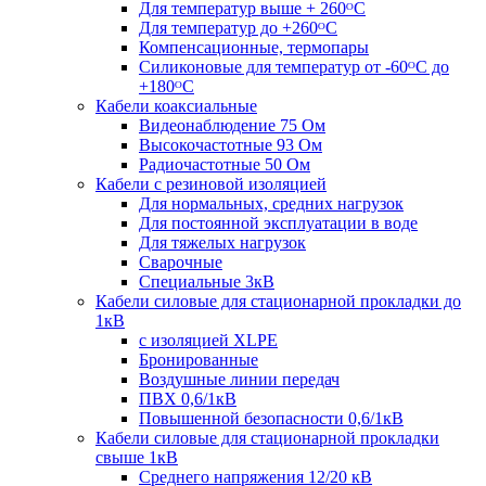
Для температур выше + 260ᴼС
Для температур до +260ᴼС
Компенсационные, термопары
Силиконовые для температур от -60ᴼC до
+180ᴼС
Кабели коаксиальные
Видеонаблюдение 75 Ом
Высокочастотные 93 Ом
Радиочастотные 50 Ом
Кабели с резиновой изоляцией
Для нормальных, средних нагрузок
Для постоянной эксплуатации в воде
Для тяжелых нагрузок
Сварочные
Специальные 3кВ
Кабели силовые для стационарной прокладки до
1кВ
c изоляцией XLPE
Бронированные
Воздушные линии передач
ПВХ 0,6/1кВ
Повышенной безопасности 0,6/1кВ
Кабели силовые для стационарной прокладки
свыше 1кВ
Среднего напряжения 12/20 кВ