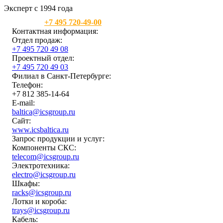
Эксперт с 1994 года
Москва:
+7 495 720-49-00
Контактная информация:
Отдел продаж:
+7 495 720 49 08
Проектный отдел:
+7 495 720 49 03
Филиал в Санкт-Петербурге:
Телефон:
+7 812 385-14-64
E-mail:
baltica@icsgroup.ru
Сайт:
www.icsbaltica.ru
Запрос продукции и услуг:
Компоненты СКС:
telecom@icsgroup.ru
Электротехника:
electro@icsgroup.ru
Шкафы:
racks@icsgroup.ru
Лотки и короба:
trays@icsgroup.ru
Кабель: