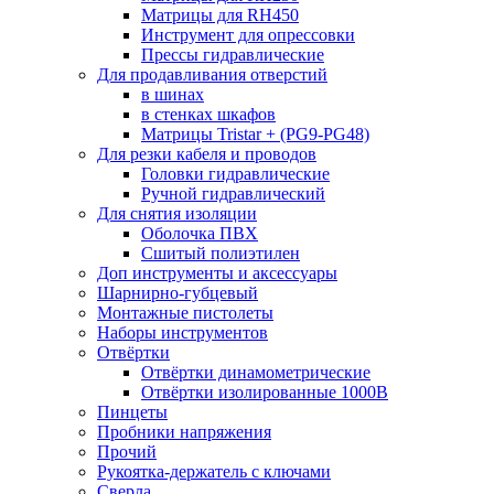
Матрицы для RH450
Инструмент для опрессовки
Прессы гидравлические
Для продавливания отверстий
в шинах
в стенках шкафов
Матрицы Tristar + (PG9-PG48)
Для резки кабеля и проводов
Головки гидравлические
Ручной гидравлический
Для снятия изоляции
Оболочка ПВХ
Сшитый полиэтилен
Доп инструменты и аксессуары
Шарнирно-губцевый
Монтажные пистолеты
Наборы инструментов
Отвёртки
Отвёртки динамометрические
Отвёртки изолированные 1000В
Пинцеты
Пробники напряжения
Прочий
Рукоятка-держатель с ключами
Сверла