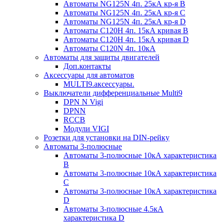
Автоматы NG125N 4п. 25кА кр-я B
Автоматы NG125N 4п. 25кА кр-я C
Автоматы NG125N 4п. 25кА кр-я D
Автоматы С120H 4п. 15кА кривая B
Автоматы С120H 4п. 15кА кривая D
Автоматы С120N 4п. 10кА
Автоматы для защиты двигателей
Доп.контакты
Аксессуары для автоматов
MULTI9.аксессуары.
Выключатели дифференциальные Multi9
DPN N Vigi
DPNN
RCCB
Модули VIGI
Розетки для установки на DIN-рейку
Автоматы 3-полюсные
Автоматы 3-полюсные 10кА характеристика
B
Автоматы 3-полюсные 10кА характеристика
C
Автоматы 3-полюсные 10кА характеристика
D
Автоматы 3-полюсные 4.5кА
характеристика D