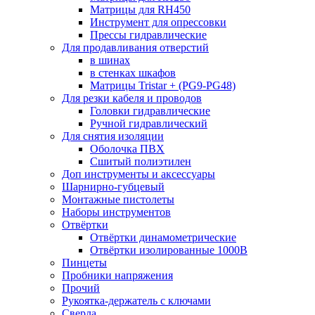
Матрицы для RH450
Инструмент для опрессовки
Прессы гидравлические
Для продавливания отверстий
в шинах
в стенках шкафов
Матрицы Tristar + (PG9-PG48)
Для резки кабеля и проводов
Головки гидравлические
Ручной гидравлический
Для снятия изоляции
Оболочка ПВХ
Сшитый полиэтилен
Доп инструменты и аксессуары
Шарнирно-губцевый
Монтажные пистолеты
Наборы инструментов
Отвёртки
Отвёртки динамометрические
Отвёртки изолированные 1000В
Пинцеты
Пробники напряжения
Прочий
Рукоятка-держатель с ключами
Сверла