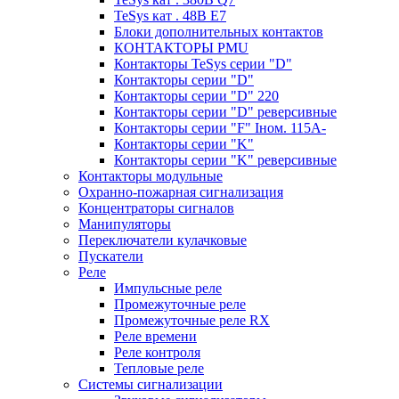
TeSys кат . 48В E7
Блоки дополнительных контактов
КОНТАКТОРЫ PMU
Контакторы TeSys серии "D"
Контакторы серии "D"
Контакторы серии "D" 220
Контакторы серии "D" реверсивные
Контакторы серии "F" Iном. 115А-
Контакторы серии "K"
Контакторы серии "K" реверсивные
Контакторы модульные
Охранно-пожарная сигнализация
Концентраторы сигналов
Манипуляторы
Переключатели кулачковые
Пускатели
Реле
Импульсные реле
Промежуточные реле
Промежуточные реле RX
Реле времени
Реле контроля
Тепловые реле
Системы сигнализации