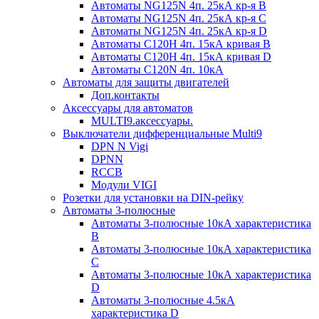
Автоматы NG125N 4п. 25кА кр-я B
Автоматы NG125N 4п. 25кА кр-я C
Автоматы NG125N 4п. 25кА кр-я D
Автоматы С120H 4п. 15кА кривая B
Автоматы С120H 4п. 15кА кривая D
Автоматы С120N 4п. 10кА
Автоматы для защиты двигателей
Доп.контакты
Аксессуары для автоматов
MULTI9.аксессуары.
Выключатели дифференциальные Multi9
DPN N Vigi
DPNN
RCCB
Модули VIGI
Розетки для установки на DIN-рейку
Автоматы 3-полюсные
Автоматы 3-полюсные 10кА характеристика
B
Автоматы 3-полюсные 10кА характеристика
C
Автоматы 3-полюсные 10кА характеристика
D
Автоматы 3-полюсные 4.5кА
характеристика D