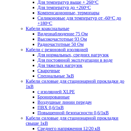
Для температур выше + 260ᴼС
Для температур до +260ᴼС
Компенсационные, термопары
Силиконовые для температур от -60ᴼC до
+180ᴼС
Кабели коаксиальные
Видеонаблюдение 75 Ом
Высокочастотные 93 Ом
Радиочастотные 50 Ом
Кабели с резиновой изоляцией
Для нормальных, средних нагрузок
Для постоянной эксплуатации в воде
Для тяжелых нагрузок
Сварочные
Специальные 3кВ
Кабели силовые для стационарной прокладки до
1кВ
c изоляцией XLPE
Бронированные
Воздушные линии передач
ПВХ 0,6/1кВ
Повышенной безопасности 0,6/1кВ
Кабели силовые для стационарной прокладки
свыше 1кВ
Среднего напряжения 12/20 кВ