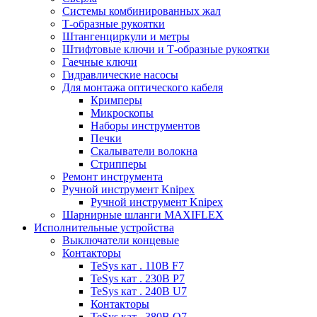
Системы комбинированных жал
Т-образные рукоятки
Штангенциркули и метры
Штифтовые ключи и Т-образные рукоятки
Гаечные ключи
Гидравлические насосы
Для монтажа оптического кабеля
Кримперы
Микроскопы
Наборы инструментов
Печки
Скалыватели волокна
Стрипперы
Ремонт инструмента
Ручной инструмент Knipex
Ручной инструмент Knipex
Шарнирные шланги MAXIFLEX
Исполнительные устройства
Выключатели концевые
Контакторы
TeSys кат . 110В F7
TeSys кат . 230В P7
TeSys кат . 240В U7
Контакторы
TeSys кат . 380В Q7