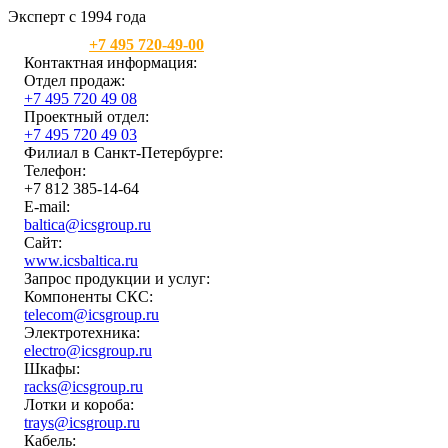
Эксперт с 1994 года
Москва:
+7 495 720-49-00
Контактная информация:
Отдел продаж:
+7 495 720 49 08
Проектный отдел:
+7 495 720 49 03
Филиал в Санкт-Петербурге:
Телефон:
+7 812 385-14-64
E-mail:
baltica@icsgroup.ru
Сайт:
www.icsbaltica.ru
Запрос продукции и услуг:
Компоненты СКС:
telecom@icsgroup.ru
Электротехника:
electro@icsgroup.ru
Шкафы:
racks@icsgroup.ru
Лотки и короба:
trays@icsgroup.ru
Кабель: