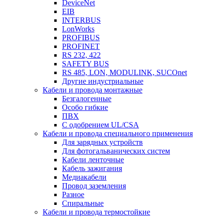
DeviceNet
EIB
INTERBUS
LonWorks
PROFIBUS
PROFINET
RS 232, 422
SAFETY BUS
RS 485, LON, MODULINK, SUCOnet
Другие индустриальные
Кабели и провода монтажные
Безгалогенные
Особо гибкие
ПВХ
С одобрением UL/CSA
Кабели и провода специального применения
Для зарядных устройств
Для фотогальванических систем
Кабели ленточные
Кабель зажигания
Медиакабели
Провод заземления
Разное
Спиральные
Кабели и провода термостойкие