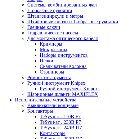
Системы комбинированных жал
Т-образные рукоятки
Штангенциркули и метры
Штифтовые ключи и Т-образные рукоятки
Гаечные ключи
Гидравлические насосы
Для монтажа оптического кабеля
Кримперы
Микроскопы
Наборы инструментов
Печки
Скалыватели волокна
Стрипперы
Ремонт инструмента
Ручной инструмент Knipex
Ручной инструмент Knipex
Шарнирные шланги MAXIFLEX
Исполнительные устройства
Выключатели концевые
Контакторы
TeSys кат . 110В F7
TeSys кат . 230В P7
TeSys кат . 240В U7
Контакторы
TeSys кат . 380В Q7