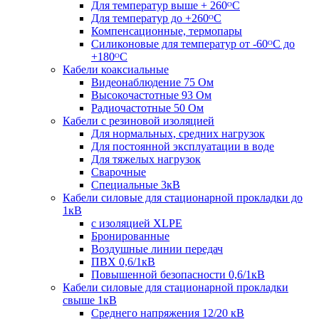
Для температур выше + 260ᴼС
Для температур до +260ᴼС
Компенсационные, термопары
Силиконовые для температур от -60ᴼC до
+180ᴼС
Кабели коаксиальные
Видеонаблюдение 75 Ом
Высокочастотные 93 Ом
Радиочастотные 50 Ом
Кабели с резиновой изоляцией
Для нормальных, средних нагрузок
Для постоянной эксплуатации в воде
Для тяжелых нагрузок
Сварочные
Специальные 3кВ
Кабели силовые для стационарной прокладки до
1кВ
c изоляцией XLPE
Бронированные
Воздушные линии передач
ПВХ 0,6/1кВ
Повышенной безопасности 0,6/1кВ
Кабели силовые для стационарной прокладки
свыше 1кВ
Среднего напряжения 12/20 кВ