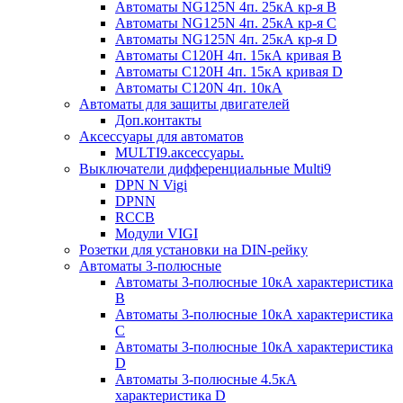
Автоматы NG125N 4п. 25кА кр-я B
Автоматы NG125N 4п. 25кА кр-я C
Автоматы NG125N 4п. 25кА кр-я D
Автоматы С120H 4п. 15кА кривая B
Автоматы С120H 4п. 15кА кривая D
Автоматы С120N 4п. 10кА
Автоматы для защиты двигателей
Доп.контакты
Аксессуары для автоматов
MULTI9.аксессуары.
Выключатели дифференциальные Multi9
DPN N Vigi
DPNN
RCCB
Модули VIGI
Розетки для установки на DIN-рейку
Автоматы 3-полюсные
Автоматы 3-полюсные 10кА характеристика
B
Автоматы 3-полюсные 10кА характеристика
C
Автоматы 3-полюсные 10кА характеристика
D
Автоматы 3-полюсные 4.5кА
характеристика D