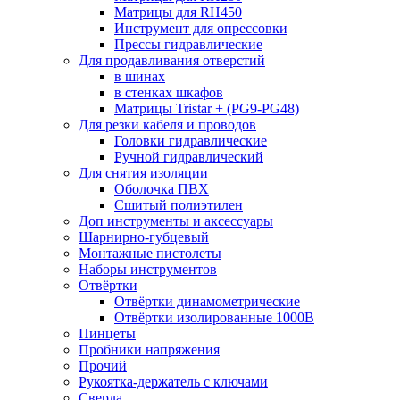
Матрицы для RH450
Инструмент для опрессовки
Прессы гидравлические
Для продавливания отверстий
в шинах
в стенках шкафов
Матрицы Tristar + (PG9-PG48)
Для резки кабеля и проводов
Головки гидравлические
Ручной гидравлический
Для снятия изоляции
Оболочка ПВХ
Сшитый полиэтилен
Доп инструменты и аксессуары
Шарнирно-губцевый
Монтажные пистолеты
Наборы инструментов
Отвёртки
Отвёртки динамометрические
Отвёртки изолированные 1000В
Пинцеты
Пробники напряжения
Прочий
Рукоятка-держатель с ключами
Сверла