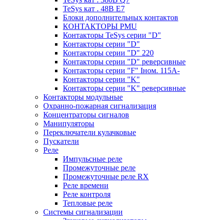
TeSys кат . 48В E7
Блоки дополнительных контактов
КОНТАКТОРЫ PMU
Контакторы TeSys серии "D"
Контакторы серии "D"
Контакторы серии "D" 220
Контакторы серии "D" реверсивные
Контакторы серии "F" Iном. 115А-
Контакторы серии "K"
Контакторы серии "K" реверсивные
Контакторы модульные
Охранно-пожарная сигнализация
Концентраторы сигналов
Манипуляторы
Переключатели кулачковые
Пускатели
Реле
Импульсные реле
Промежуточные реле
Промежуточные реле RX
Реле времени
Реле контроля
Тепловые реле
Системы сигнализации