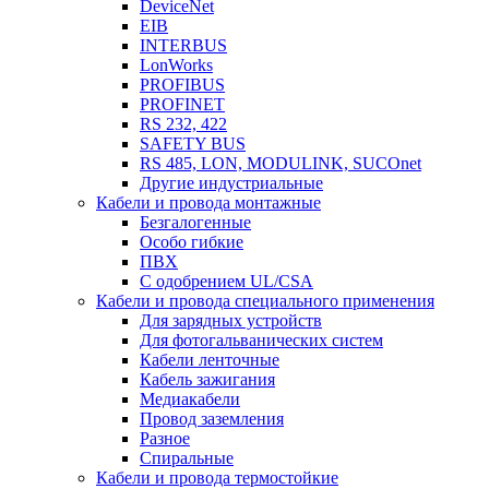
DeviceNet
EIB
INTERBUS
LonWorks
PROFIBUS
PROFINET
RS 232, 422
SAFETY BUS
RS 485, LON, MODULINK, SUCOnet
Другие индустриальные
Кабели и провода монтажные
Безгалогенные
Особо гибкие
ПВХ
С одобрением UL/CSA
Кабели и провода специального применения
Для зарядных устройств
Для фотогальванических систем
Кабели ленточные
Кабель зажигания
Медиакабели
Провод заземления
Разное
Спиральные
Кабели и провода термостойкие