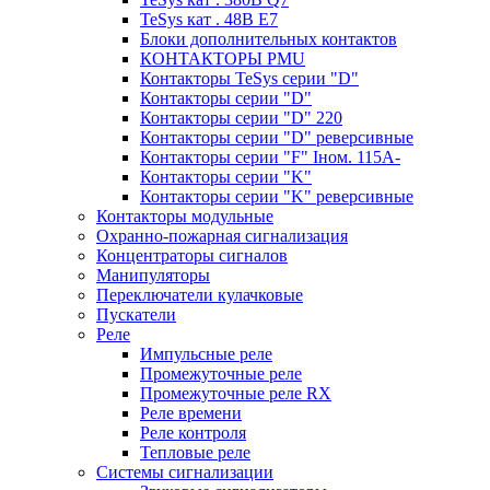
TeSys кат . 48В E7
Блоки дополнительных контактов
КОНТАКТОРЫ PMU
Контакторы TeSys серии "D"
Контакторы серии "D"
Контакторы серии "D" 220
Контакторы серии "D" реверсивные
Контакторы серии "F" Iном. 115А-
Контакторы серии "K"
Контакторы серии "K" реверсивные
Контакторы модульные
Охранно-пожарная сигнализация
Концентраторы сигналов
Манипуляторы
Переключатели кулачковые
Пускатели
Реле
Импульсные реле
Промежуточные реле
Промежуточные реле RX
Реле времени
Реле контроля
Тепловые реле
Системы сигнализации