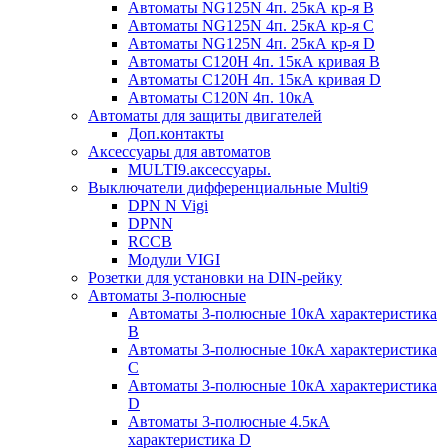
Автоматы NG125N 4п. 25кА кр-я B
Автоматы NG125N 4п. 25кА кр-я C
Автоматы NG125N 4п. 25кА кр-я D
Автоматы С120H 4п. 15кА кривая B
Автоматы С120H 4п. 15кА кривая D
Автоматы С120N 4п. 10кА
Автоматы для защиты двигателей
Доп.контакты
Аксессуары для автоматов
MULTI9.аксессуары.
Выключатели дифференциальные Multi9
DPN N Vigi
DPNN
RCCB
Модули VIGI
Розетки для установки на DIN-рейку
Автоматы 3-полюсные
Автоматы 3-полюсные 10кА характеристика
B
Автоматы 3-полюсные 10кА характеристика
C
Автоматы 3-полюсные 10кА характеристика
D
Автоматы 3-полюсные 4.5кА
характеристика D