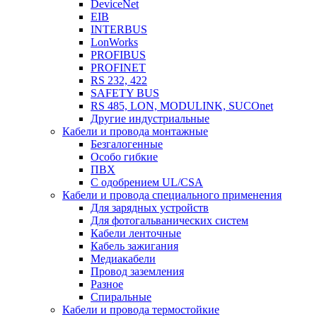
DeviceNet
EIB
INTERBUS
LonWorks
PROFIBUS
PROFINET
RS 232, 422
SAFETY BUS
RS 485, LON, MODULINK, SUCOnet
Другие индустриальные
Кабели и провода монтажные
Безгалогенные
Особо гибкие
ПВХ
С одобрением UL/CSA
Кабели и провода специального применения
Для зарядных устройств
Для фотогальванических систем
Кабели ленточные
Кабель зажигания
Медиакабели
Провод заземления
Разное
Спиральные
Кабели и провода термостойкие