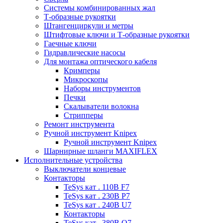
Системы комбинированных жал
Т-образные рукоятки
Штангенциркули и метры
Штифтовые ключи и Т-образные рукоятки
Гаечные ключи
Гидравлические насосы
Для монтажа оптического кабеля
Кримперы
Микроскопы
Наборы инструментов
Печки
Скалыватели волокна
Стрипперы
Ремонт инструмента
Ручной инструмент Knipex
Ручной инструмент Knipex
Шарнирные шланги MAXIFLEX
Исполнительные устройства
Выключатели концевые
Контакторы
TeSys кат . 110В F7
TeSys кат . 230В P7
TeSys кат . 240В U7
Контакторы
TeSys кат . 380В Q7