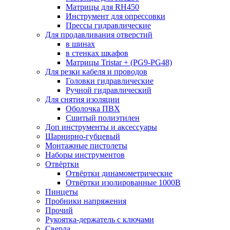
Матрицы для RH450
Инструмент для опрессовки
Прессы гидравлические
Для продавливания отверстий
в шинах
в стенках шкафов
Матрицы Tristar + (PG9-PG48)
Для резки кабеля и проводов
Головки гидравлические
Ручной гидравлический
Для снятия изоляции
Оболочка ПВХ
Сшитый полиэтилен
Доп инструменты и аксессуары
Шарнирно-губцевый
Монтажные пистолеты
Наборы инструментов
Отвёртки
Отвёртки динамометрические
Отвёртки изолированные 1000В
Пинцеты
Пробники напряжения
Прочий
Рукоятка-держатель с ключами
Сверла