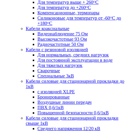
Для температур выше + 260ᴼС
Для температур до +260ᴼС
Компенсационные, термопары
Силиконовые для температур от -60ᴼC до
+180ᴼС
Кабели коаксиальные
Видеонаблюдение 75 Ом
Высокочастотные 93 Ом
Радиочастотные 50 Ом
Кабели с резиновой изоляцией
Для нормальных, средних нагрузок
Для постоянной эксплуатации в воде
Для тяжелых нагрузок
Сварочные
Специальные 3кВ
Кабели силовые для стационарной прокладки до
1кВ
c изоляцией XLPE
Бронированные
Воздушные линии передач
ПВХ 0,6/1кВ
Повышенной безопасности 0,6/1кВ
Кабели силовые для стационарной прокладки
свыше 1кВ
Среднего напряжения 12/20 кВ