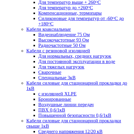
Для температур выше + 260ᴼС
Для температур до +260ᴼС
Компенсационные, термопары
Силиконовые для температур от -60ᴼC до
+180ᴼС
Кабели коаксиальные
Видеонаблюдение 75 Ом
Высокочастотные 93 Ом
Радиочастотные 50 Ом
Кабели с резиновой изоляцией
Для нормальных, средних нагрузок
Для постоянной эксплуатации в воде
Для тяжелых нагрузок
Сварочные
Специальные 3кВ
Кабели силовые для стационарной прокладки до
1кВ
c изоляцией XLPE
Бронированные
Воздушные линии передач
ПВХ 0,6/1кВ
Повышенной безопасности 0,6/1кВ
Кабели силовые для стационарной прокладки
свыше 1кВ
Среднего напряжения 12/20 кВ