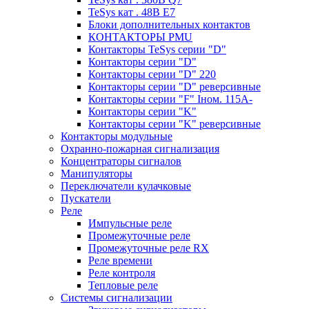
TeSys кат . 48В E7
Блоки дополнительных контактов
КОНТАКТОРЫ PMU
Контакторы TeSys серии "D"
Контакторы серии "D"
Контакторы серии "D" 220
Контакторы серии "D" реверсивные
Контакторы серии "F" Iном. 115А-
Контакторы серии "K"
Контакторы серии "K" реверсивные
Контакторы модульные
Охранно-пожарная сигнализация
Концентраторы сигналов
Манипуляторы
Переключатели кулачковые
Пускатели
Реле
Импульсные реле
Промежуточные реле
Промежуточные реле RX
Реле времени
Реле контроля
Тепловые реле
Системы сигнализации