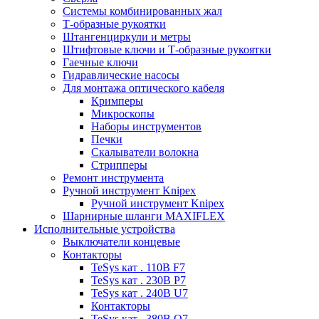
Системы комбинированных жал
Т-образные рукоятки
Штангенциркули и метры
Штифтовые ключи и Т-образные рукоятки
Гаечные ключи
Гидравлические насосы
Для монтажа оптического кабеля
Кримперы
Микроскопы
Наборы инструментов
Печки
Скалыватели волокна
Стрипперы
Ремонт инструмента
Ручной инструмент Knipex
Ручной инструмент Knipex
Шарнирные шланги MAXIFLEX
Исполнительные устройства
Выключатели концевые
Контакторы
TeSys кат . 110В F7
TeSys кат . 230В P7
TeSys кат . 240В U7
Контакторы
TeSys кат . 380В Q7