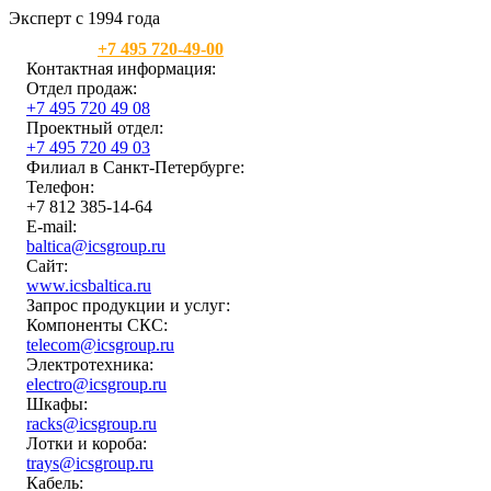
Эксперт с 1994 года
Москва:
+7 495 720-49-00
Контактная информация:
Отдел продаж:
+7 495 720 49 08
Проектный отдел:
+7 495 720 49 03
Филиал в Санкт-Петербурге:
Телефон:
+7 812 385-14-64
E-mail:
baltica@icsgroup.ru
Сайт:
www.icsbaltica.ru
Запрос продукции и услуг:
Компоненты СКС:
telecom@icsgroup.ru
Электротехника:
electro@icsgroup.ru
Шкафы:
racks@icsgroup.ru
Лотки и короба:
trays@icsgroup.ru
Кабель: