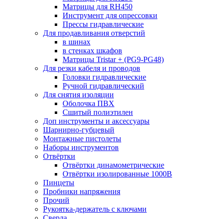
Матрицы для RH450
Инструмент для опрессовки
Прессы гидравлические
Для продавливания отверстий
в шинах
в стенках шкафов
Матрицы Tristar + (PG9-PG48)
Для резки кабеля и проводов
Головки гидравлические
Ручной гидравлический
Для снятия изоляции
Оболочка ПВХ
Сшитый полиэтилен
Доп инструменты и аксессуары
Шарнирно-губцевый
Монтажные пистолеты
Наборы инструментов
Отвёртки
Отвёртки динамометрические
Отвёртки изолированные 1000В
Пинцеты
Пробники напряжения
Прочий
Рукоятка-держатель с ключами
Сверла