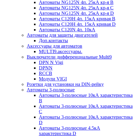
Автоматы NG125N 4п. 25кА кр-я B
Автоматы NG125N 4п. 25кА кр-я C
Автоматы NG125N 4п. 25кА кр-я D
Автоматы С120H 4п. 15кА кривая B
Автоматы С120H 4п. 15кА кривая D
Автоматы С120N 4п. 10кА
Автоматы для защиты двигателей
Доп.контакты
Аксессуары для автоматов
MULTI9.аксессуары.
Выключатели дифференциальные Multi9
DPN N Vigi
DPNN
RCCB
Модули VIGI
Розетки для установки на DIN-рейку
Автоматы 3-полюсные
Автоматы 3-полюсные 10кА характеристика
B
Автоматы 3-полюсные 10кА характеристика
C
Автоматы 3-полюсные 10кА характеристика
D
Автоматы 3-полюсные 4.5кА
характеристика D