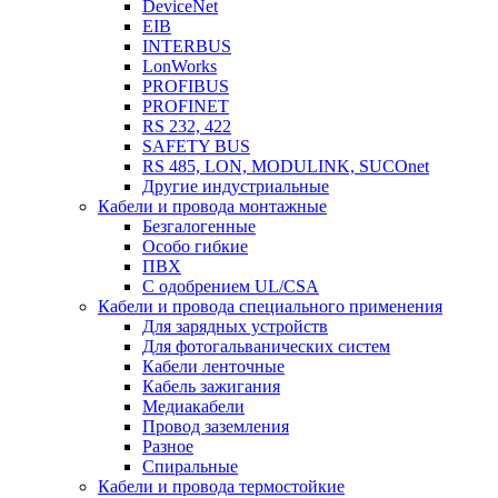
DeviceNet
EIB
INTERBUS
LonWorks
PROFIBUS
PROFINET
RS 232, 422
SAFETY BUS
RS 485, LON, MODULINK, SUCOnet
Другие индустриальные
Кабели и провода монтажные
Безгалогенные
Особо гибкие
ПВХ
С одобрением UL/CSA
Кабели и провода специального применения
Для зарядных устройств
Для фотогальванических систем
Кабели ленточные
Кабель зажигания
Медиакабели
Провод заземления
Разное
Спиральные
Кабели и провода термостойкие