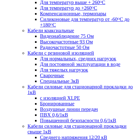
Для температур выше + 260ᴼС
Для температур до +260ᴼС
Компенсационные, термопары
Силиконовые для температур от -60ᴼC до
+180ᴼС
Кабели коаксиальные
Видеонаблюдение 75 Ом
Высокочастотные 93 Ом
Радиочастотные 50 Ом
Кабели с резиновой изоляцией
Для нормальных, средних нагрузок
Для постоянной эксплуатации в воде
Для тяжелых нагрузок
Сварочные
Специальные 3кВ
Кабели силовые для стационарной прокладки до
1кВ
c изоляцией XLPE
Бронированные
Воздушные линии передач
ПВХ 0,6/1кВ
Повышенной безопасности 0,6/1кВ
Кабели силовые для стационарной прокладки
свыше 1кВ
Среднего напряжения 12/20 кВ