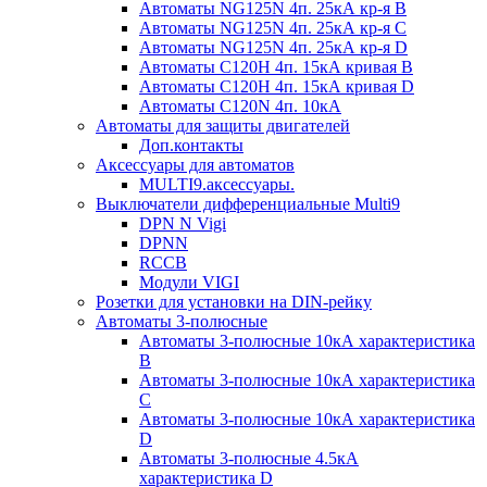
Автоматы NG125N 4п. 25кА кр-я B
Автоматы NG125N 4п. 25кА кр-я C
Автоматы NG125N 4п. 25кА кр-я D
Автоматы С120H 4п. 15кА кривая B
Автоматы С120H 4п. 15кА кривая D
Автоматы С120N 4п. 10кА
Автоматы для защиты двигателей
Доп.контакты
Аксессуары для автоматов
MULTI9.аксессуары.
Выключатели дифференциальные Multi9
DPN N Vigi
DPNN
RCCB
Модули VIGI
Розетки для установки на DIN-рейку
Автоматы 3-полюсные
Автоматы 3-полюсные 10кА характеристика
B
Автоматы 3-полюсные 10кА характеристика
C
Автоматы 3-полюсные 10кА характеристика
D
Автоматы 3-полюсные 4.5кА
характеристика D