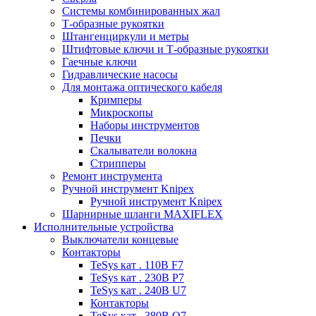
Системы комбинированных жал
Т-образные рукоятки
Штангенциркули и метры
Штифтовые ключи и Т-образные рукоятки
Гаечные ключи
Гидравлические насосы
Для монтажа оптического кабеля
Кримперы
Микроскопы
Наборы инструментов
Печки
Скалыватели волокна
Стрипперы
Ремонт инструмента
Ручной инструмент Knipex
Ручной инструмент Knipex
Шарнирные шланги MAXIFLEX
Исполнительные устройства
Выключатели концевые
Контакторы
TeSys кат . 110В F7
TeSys кат . 230В P7
TeSys кат . 240В U7
Контакторы
TeSys кат . 380В Q7