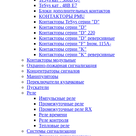
TeSys кат . 48В E7
Блоки дополнительных контактов
КОНТАКТОРЫ PMU
Контакторы TeSys серии "D"
Контакторы серии "D"
Контакторы серии "D" 220
Контакторы серии "D" реверсивные
Контакторы серии "F" Iном. 115А-
Контакторы серии "K"
Контакторы серии "K" реверсивные
Контакторы модульные
Охранно-пожарная сигнализация
Концентраторы сигналов
Манипуляторы
Переключатели кулачковые
Пускатели
Реле
Импульсные реле
Промежуточные реле
Промежуточные реле RX
Реле времени
Реле контроля
Тепловые реле
Системы сигнализации