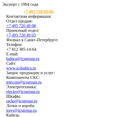
Эксперт с 1994 года
Москва:
+7 495 720-49-00
Контактная информация:
Отдел продаж:
+7 495 720 49 08
Проектный отдел:
+7 495 720 49 03
Филиал в Санкт-Петербурге:
Телефон:
+7 812 385-14-64
E-mail:
baltica@icsgroup.ru
Сайт:
www.icsbaltica.ru
Запрос продукции и услуг:
Компоненты СКС:
telecom@icsgroup.ru
Электротехника:
electro@icsgroup.ru
Шкафы:
racks@icsgroup.ru
Лотки и короба:
trays@icsgroup.ru
Кабель: