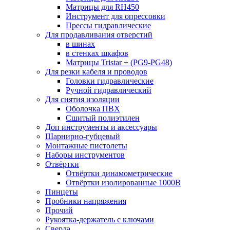
Матрицы для RH450
Инструмент для опрессовки
Прессы гидравлические
Для продавливания отверстий
в шинах
в стенках шкафов
Матрицы Tristar + (PG9-PG48)
Для резки кабеля и проводов
Головки гидравлические
Ручной гидравлический
Для снятия изоляции
Оболочка ПВХ
Сшитый полиэтилен
Доп инструменты и аксессуары
Шарнирно-губцевый
Монтажные пистолеты
Наборы инструментов
Отвёртки
Отвёртки динамометрические
Отвёртки изолированные 1000В
Пинцеты
Пробники напряжения
Прочий
Рукоятка-держатель с ключами
Сверла