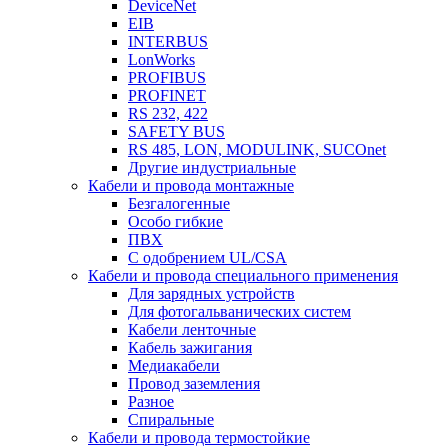
DeviceNet
EIB
INTERBUS
LonWorks
PROFIBUS
PROFINET
RS 232, 422
SAFETY BUS
RS 485, LON, MODULINK, SUCOnet
Другие индустриальные
Кабели и провода монтажные
Безгалогенные
Особо гибкие
ПВХ
С одобрением UL/CSA
Кабели и провода специального применения
Для зарядных устройств
Для фотогальванических систем
Кабели ленточные
Кабель зажигания
Медиакабели
Провод заземления
Разное
Спиральные
Кабели и провода термостойкие