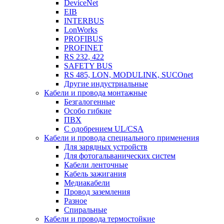
DeviceNet
EIB
INTERBUS
LonWorks
PROFIBUS
PROFINET
RS 232, 422
SAFETY BUS
RS 485, LON, MODULINK, SUCOnet
Другие индустриальные
Кабели и провода монтажные
Безгалогенные
Особо гибкие
ПВХ
С одобрением UL/CSA
Кабели и провода специального применения
Для зарядных устройств
Для фотогальванических систем
Кабели ленточные
Кабель зажигания
Медиакабели
Провод заземления
Разное
Спиральные
Кабели и провода термостойкие