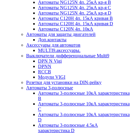
Автоматы NG125N 4п. 25кА кр-я B
Автоматы NG125N 4п. 25кА кр-я C
Автоматы NG125N 4п. 25кА кр-я D
Автоматы С120H 4п. 15кА кривая B
Автоматы С120H 4п. 15кА кривая D
Автоматы С120N 4п. 10кА
Автоматы для защиты двигателей
Доп.контакты
Аксессуары для автоматов
MULTI9.аксессуары.
Выключатели дифференциальные Multi9
DPN N Vigi
DPNN
RCCB
Модули VIGI
Розетки для установки на DIN-рейку
Автоматы 3-полюсные
Автоматы 3-полюсные 10кА характеристика
B
Автоматы 3-полюсные 10кА характеристика
C
Автоматы 3-полюсные 10кА характеристика
D
Автоматы 3-полюсные 4.5кА
характеристика D