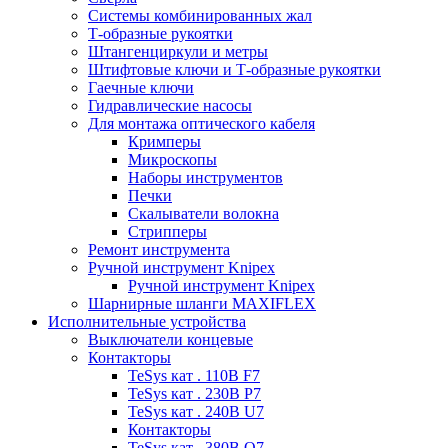
Системы комбинированных жал
Т-образные рукоятки
Штангенциркули и метры
Штифтовые ключи и Т-образные рукоятки
Гаечные ключи
Гидравлические насосы
Для монтажа оптического кабеля
Кримперы
Микроскопы
Наборы инструментов
Печки
Скалыватели волокна
Стрипперы
Ремонт инструмента
Ручной инструмент Knipex
Ручной инструмент Knipex
Шарнирные шланги MAXIFLEX
Исполнительные устройства
Выключатели концевые
Контакторы
TeSys кат . 110В F7
TeSys кат . 230В P7
TeSys кат . 240В U7
Контакторы
TeSys кат . 380В Q7