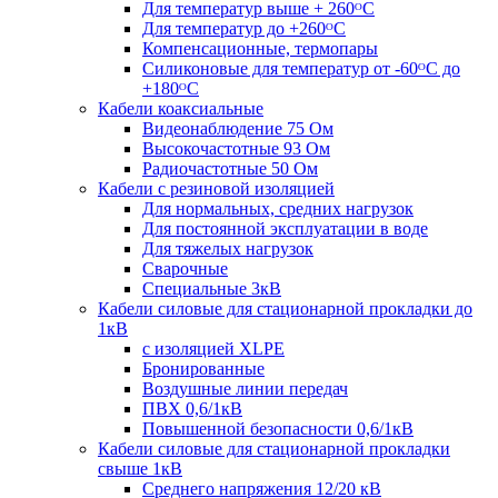
Для температур выше + 260ᴼС
Для температур до +260ᴼС
Компенсационные, термопары
Силиконовые для температур от -60ᴼC до
+180ᴼС
Кабели коаксиальные
Видеонаблюдение 75 Ом
Высокочастотные 93 Ом
Радиочастотные 50 Ом
Кабели с резиновой изоляцией
Для нормальных, средних нагрузок
Для постоянной эксплуатации в воде
Для тяжелых нагрузок
Сварочные
Специальные 3кВ
Кабели силовые для стационарной прокладки до
1кВ
c изоляцией XLPE
Бронированные
Воздушные линии передач
ПВХ 0,6/1кВ
Повышенной безопасности 0,6/1кВ
Кабели силовые для стационарной прокладки
свыше 1кВ
Среднего напряжения 12/20 кВ