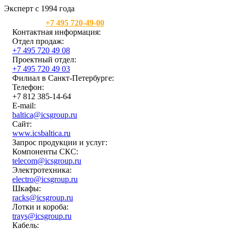
Эксперт с 1994 года
Москва:
+7 495 720-49-00
Контактная информация:
Отдел продаж:
+7 495 720 49 08
Проектный отдел:
+7 495 720 49 03
Филиал в Санкт-Петербурге:
Телефон:
+7 812 385-14-64
E-mail:
baltica@icsgroup.ru
Сайт:
www.icsbaltica.ru
Запрос продукции и услуг:
Компоненты СКС:
telecom@icsgroup.ru
Электротехника:
electro@icsgroup.ru
Шкафы:
racks@icsgroup.ru
Лотки и короба:
trays@icsgroup.ru
Кабель: