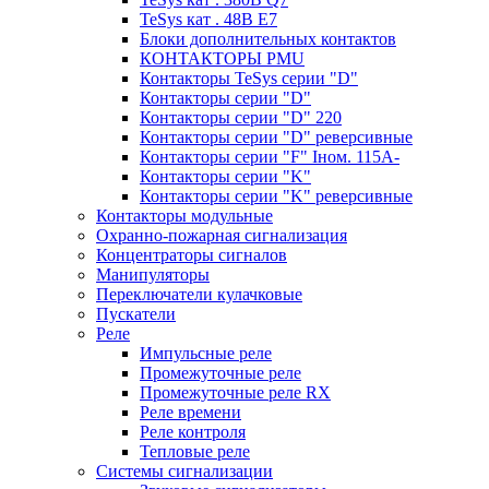
TeSys кат . 48В E7
Блоки дополнительных контактов
КОНТАКТОРЫ PMU
Контакторы TeSys серии "D"
Контакторы серии "D"
Контакторы серии "D" 220
Контакторы серии "D" реверсивные
Контакторы серии "F" Iном. 115А-
Контакторы серии "K"
Контакторы серии "K" реверсивные
Контакторы модульные
Охранно-пожарная сигнализация
Концентраторы сигналов
Манипуляторы
Переключатели кулачковые
Пускатели
Реле
Импульсные реле
Промежуточные реле
Промежуточные реле RX
Реле времени
Реле контроля
Тепловые реле
Системы сигнализации