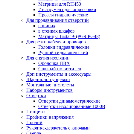
Матрицы для RH450
Инструмент для опрессовки
Прессы гидравлические
Для продавливания отверстий
в шинах
в стенках шкафов
Матрицы Tristar + (PG9-PG48)
Для резки кабеля и проводов
Головки гидравлические
Ручной гидравлический
Для снятия изоляции
Оболочка ПВХ
Сшитый полиэтилен
Доп инструменты и аксессуары
Шарнирно-губцевый
Монтажные пистолеты
Наборы инструментов
Отвёртки
Отвёртки динамометрические
Отвёртки изолированные 1000В
Пинцеты
Пробники напряжения
Прочий
Рукоятка-держатель с ключами
Сверла