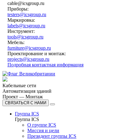
cable@icsgroup.ru
Приборы:
testers@icsgroup.ru
Маркировка:
labels@icsgroup.ru
Инструмент:
tools@icsgroup.ru
Мебель:
furniture@icsgroup.ru
Проектирование и монтаж:
projects@icsgroup.ru
Подробная контактная информация
Кабельные сети
Автоматизация зданий
Проект — Монтаж
СВЯЗАТЬСЯ С НАМИ
Группа ICS
Группа ICS
О группе ICS
Миссия и цели
Президент группы ICS