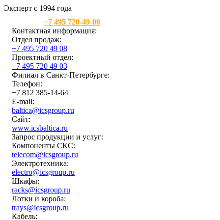
Эксперт с 1994 года
Москва:
+7 495 720-49-00
Контактная информация:
Отдел продаж:
+7 495 720 49 08
Проектный отдел:
+7 495 720 49 03
Филиал в Санкт-Петербурге:
Телефон:
+7 812 385-14-64
E-mail:
baltica@icsgroup.ru
Сайт:
www.icsbaltica.ru
Запрос продукции и услуг:
Компоненты СКС:
telecom@icsgroup.ru
Электротехника:
electro@icsgroup.ru
Шкафы:
racks@icsgroup.ru
Лотки и короба:
trays@icsgroup.ru
Кабель: