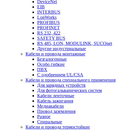
DeviceNet
EIB
INTERBUS
LonWorks
PROFIBUS
PROFINET
RS 232, 422
SAFETY BUS
RS 485, LON, MODULINK, SUCOnet
Другие индустриальные
Кабели и провода монтажные
Безгалогенные
Особо гибкие
ПВХ
С одобрением UL/CSA
Кабели и провода специального применения
Для зарядных устройств
Для фотогальванических систем
Кабели ленточные
Кабель зажигания
Медиакабели
Провод заземления
Разное
Спиральные
Кабели и провода термостойкие