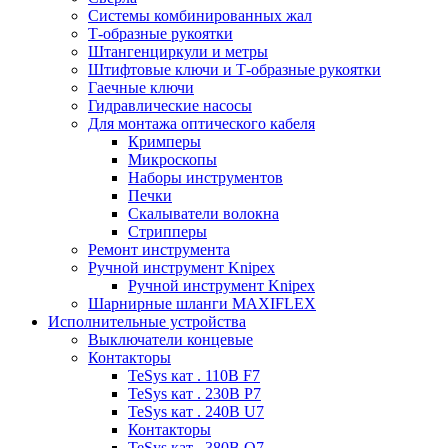
Системы комбинированных жал
Т-образные рукоятки
Штангенциркули и метры
Штифтовые ключи и Т-образные рукоятки
Гаечные ключи
Гидравлические насосы
Для монтажа оптического кабеля
Кримперы
Микроскопы
Наборы инструментов
Печки
Скалыватели волокна
Стрипперы
Ремонт инструмента
Ручной инструмент Knipex
Ручной инструмент Knipex
Шарнирные шланги MAXIFLEX
Исполнительные устройства
Выключатели концевые
Контакторы
TeSys кат . 110В F7
TeSys кат . 230В P7
TeSys кат . 240В U7
Контакторы
TeSys кат . 380В Q7