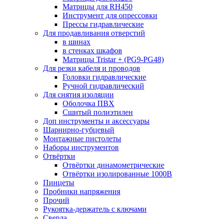
Матрицы для RH450
Инструмент для опрессовки
Прессы гидравлические
Для продавливания отверстий
в шинах
в стенках шкафов
Матрицы Tristar + (PG9-PG48)
Для резки кабеля и проводов
Головки гидравлические
Ручной гидравлический
Для снятия изоляции
Оболочка ПВХ
Сшитый полиэтилен
Доп инструменты и аксессуары
Шарнирно-губцевый
Монтажные пистолеты
Наборы инструментов
Отвёртки
Отвёртки динамометрические
Отвёртки изолированные 1000В
Пинцеты
Пробники напряжения
Прочий
Рукоятка-держатель с ключами
Сверла