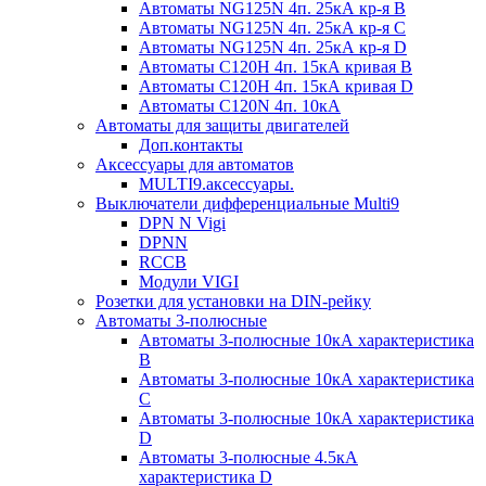
Автоматы NG125N 4п. 25кА кр-я B
Автоматы NG125N 4п. 25кА кр-я C
Автоматы NG125N 4п. 25кА кр-я D
Автоматы С120H 4п. 15кА кривая B
Автоматы С120H 4п. 15кА кривая D
Автоматы С120N 4п. 10кА
Автоматы для защиты двигателей
Доп.контакты
Аксессуары для автоматов
MULTI9.аксессуары.
Выключатели дифференциальные Multi9
DPN N Vigi
DPNN
RCCB
Модули VIGI
Розетки для установки на DIN-рейку
Автоматы 3-полюсные
Автоматы 3-полюсные 10кА характеристика
B
Автоматы 3-полюсные 10кА характеристика
C
Автоматы 3-полюсные 10кА характеристика
D
Автоматы 3-полюсные 4.5кА
характеристика D