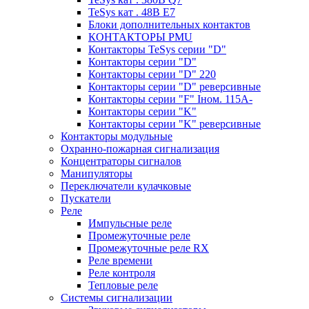
TeSys кат . 48В E7
Блоки дополнительных контактов
КОНТАКТОРЫ PMU
Контакторы TeSys серии "D"
Контакторы серии "D"
Контакторы серии "D" 220
Контакторы серии "D" реверсивные
Контакторы серии "F" Iном. 115А-
Контакторы серии "K"
Контакторы серии "K" реверсивные
Контакторы модульные
Охранно-пожарная сигнализация
Концентраторы сигналов
Манипуляторы
Переключатели кулачковые
Пускатели
Реле
Импульсные реле
Промежуточные реле
Промежуточные реле RX
Реле времени
Реле контроля
Тепловые реле
Системы сигнализации