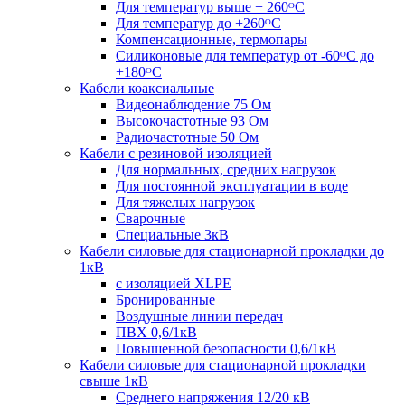
Для температур выше + 260ᴼС
Для температур до +260ᴼС
Компенсационные, термопары
Силиконовые для температур от -60ᴼC до
+180ᴼС
Кабели коаксиальные
Видеонаблюдение 75 Ом
Высокочастотные 93 Ом
Радиочастотные 50 Ом
Кабели с резиновой изоляцией
Для нормальных, средних нагрузок
Для постоянной эксплуатации в воде
Для тяжелых нагрузок
Сварочные
Специальные 3кВ
Кабели силовые для стационарной прокладки до
1кВ
c изоляцией XLPE
Бронированные
Воздушные линии передач
ПВХ 0,6/1кВ
Повышенной безопасности 0,6/1кВ
Кабели силовые для стационарной прокладки
свыше 1кВ
Среднего напряжения 12/20 кВ