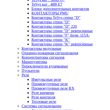
TeSys кат . 48В E7
Блоки дополнительных контактов
КОНТАКТОРЫ PMU
Контакторы TeSys серии "D"
Контакторы серии "D"
Контакторы серии "D" 220
Контакторы серии "D" реверсивные
Контакторы серии "F" Iном. 115А-
Контакторы серии "K"
Контакторы серии "K" реверсивные
Контакторы модульные
Охранно-пожарная сигнализация
Концентраторы сигналов
Манипуляторы
Переключатели кулачковые
Пускатели
Реле
Импульсные реле
Промежуточные реле
Промежуточные реле RX
Реле времени
Реле контроля
Тепловые реле
Системы сигнализации