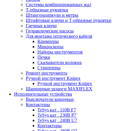
Системы комбинированных жал
Т-образные рукоятки
Штангенциркули и метры
Штифтовые ключи и Т-образные рукоятки
Гаечные ключи
Гидравлические насосы
Для монтажа оптического кабеля
Кримперы
Микроскопы
Наборы инструментов
Печки
Скалыватели волокна
Стрипперы
Ремонт инструмента
Ручной инструмент Knipex
Ручной инструмент Knipex
Шарнирные шланги MAXIFLEX
Исполнительные устройства
Выключатели концевые
Контакторы
TeSys кат . 110В F7
TeSys кат . 230В P7
TeSys кат . 240В U7
Контакторы
TeSys кат . 380В Q7