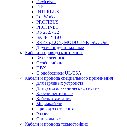
DeviceNet
EIB
INTERBUS
LonWorks
PROFIBUS
PROFINET
RS 232, 422
SAFETY BUS
RS 485, LON, MODULINK, SUCOnet
Другие индустриальные
Кабели и провода монтажные
Безгалогенные
Особо гибкие
ПВХ
С одобрением UL/CSA
Кабели и провода специального применения
Для зарядных устройств
Для фотогальванических систем
Кабели ленточные
Кабель зажигания
Медиакабели
Провод заземления
Разное
Спиральные
Кабели и провода термостойкие