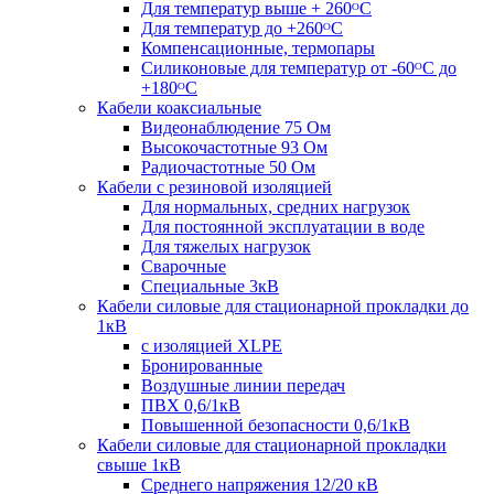
Для температур выше + 260ᴼС
Для температур до +260ᴼС
Компенсационные, термопары
Силиконовые для температур от -60ᴼC до
+180ᴼС
Кабели коаксиальные
Видеонаблюдение 75 Ом
Высокочастотные 93 Ом
Радиочастотные 50 Ом
Кабели с резиновой изоляцией
Для нормальных, средних нагрузок
Для постоянной эксплуатации в воде
Для тяжелых нагрузок
Сварочные
Специальные 3кВ
Кабели силовые для стационарной прокладки до
1кВ
c изоляцией XLPE
Бронированные
Воздушные линии передач
ПВХ 0,6/1кВ
Повышенной безопасности 0,6/1кВ
Кабели силовые для стационарной прокладки
свыше 1кВ
Среднего напряжения 12/20 кВ