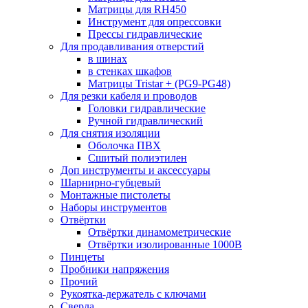
Матрицы для RH450
Инструмент для опрессовки
Прессы гидравлические
Для продавливания отверстий
в шинах
в стенках шкафов
Матрицы Tristar + (PG9-PG48)
Для резки кабеля и проводов
Головки гидравлические
Ручной гидравлический
Для снятия изоляции
Оболочка ПВХ
Сшитый полиэтилен
Доп инструменты и аксессуары
Шарнирно-губцевый
Монтажные пистолеты
Наборы инструментов
Отвёртки
Отвёртки динамометрические
Отвёртки изолированные 1000В
Пинцеты
Пробники напряжения
Прочий
Рукоятка-держатель с ключами
Сверла