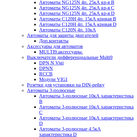
Автоматы NG125N 4п. 25кА кр-я B
Автоматы NG125N 4п. 25кА кр-я C
Автоматы NG125N 4п. 25кА кр-я D
Автоматы С120H 4п. 15кА кривая B
Автоматы С120H 4п. 15кА кривая D
Автоматы С120N 4п. 10кА
Автоматы для защиты двигателей
Доп.контакты
Аксессуары для автоматов
MULTI9.аксессуары.
Выключатели дифференциальные Multi9
DPN N Vigi
DPNN
RCCB
Модули VIGI
Розетки для установки на DIN-рейку
Автоматы 3-полюсные
Автоматы 3-полюсные 10кА характеристика
B
Автоматы 3-полюсные 10кА характеристика
C
Автоматы 3-полюсные 10кА характеристика
D
Автоматы 3-полюсные 4.5кА
характеристика D