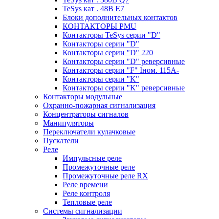
TeSys кат . 48В E7
Блоки дополнительных контактов
КОНТАКТОРЫ PMU
Контакторы TeSys серии "D"
Контакторы серии "D"
Контакторы серии "D" 220
Контакторы серии "D" реверсивные
Контакторы серии "F" Iном. 115А-
Контакторы серии "K"
Контакторы серии "K" реверсивные
Контакторы модульные
Охранно-пожарная сигнализация
Концентраторы сигналов
Манипуляторы
Переключатели кулачковые
Пускатели
Реле
Импульсные реле
Промежуточные реле
Промежуточные реле RX
Реле времени
Реле контроля
Тепловые реле
Системы сигнализации