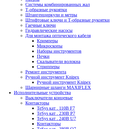
Системы комбинированных жал
Т-образные рукоятки
Штангенциркули и метры
Штифтовые ключи и Т-образные рукоятки
Гаечные ключи
Гидравлические насосы
Для монтажа оптического кабеля
Кримперы
Микроскопы
Наборы инструментов
Печки
Скалыватели волокна
Стрипперы
Ремонт инструмента
Ручной инструмент Knipex
Ручной инструмент Knipex
Шарнирные шланги MAXIFLEX
Исполнительные устройства
Выключатели концевые
Контакторы
TeSys кат . 110В F7
TeSys кат . 230В P7
TeSys кат . 240В U7
Контакторы
TeSys кат . 380В Q7