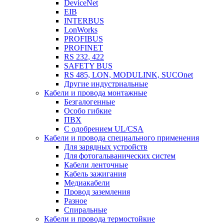
DeviceNet
EIB
INTERBUS
LonWorks
PROFIBUS
PROFINET
RS 232, 422
SAFETY BUS
RS 485, LON, MODULINK, SUCOnet
Другие индустриальные
Кабели и провода монтажные
Безгалогенные
Особо гибкие
ПВХ
С одобрением UL/CSA
Кабели и провода специального применения
Для зарядных устройств
Для фотогальванических систем
Кабели ленточные
Кабель зажигания
Медиакабели
Провод заземления
Разное
Спиральные
Кабели и провода термостойкие