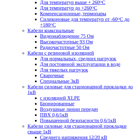
Для температур выше + 260ᴼС
Для температур до +260ᴼС
Компенсационные, термопары
Силиконовые для температур от -60ᴼC до
+180ᴼС
Кабели коаксиальные
Видеонаблюдение 75 Ом
Высокочастотные 93 Ом
Радиочастотные 50 Ом
Кабели с резиновой изоляцией
Для нормальных, средних нагрузок
Для постоянной эксплуатации в воде
Для тяжелых нагрузок
Сварочные
Специальные 3кВ
Кабели силовые для стационарной прокладки до
1кВ
c изоляцией XLPE
Бронированные
Воздушные линии передач
ПВХ 0,6/1кВ
Повышенной безопасности 0,6/1кВ
Кабели силовые для стационарной прокладки
свыше 1кВ
Среднего напряжения 12/20 кВ