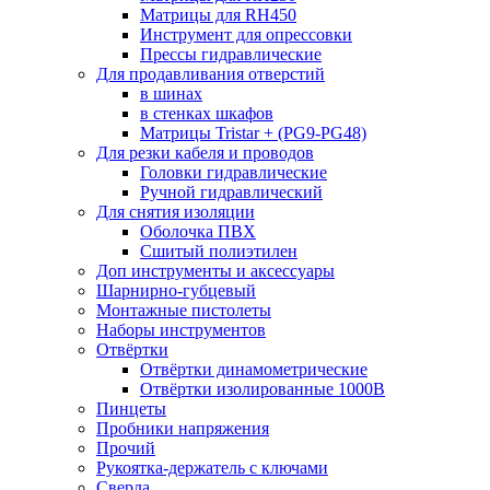
Матрицы для RH450
Инструмент для опрессовки
Прессы гидравлические
Для продавливания отверстий
в шинах
в стенках шкафов
Матрицы Tristar + (PG9-PG48)
Для резки кабеля и проводов
Головки гидравлические
Ручной гидравлический
Для снятия изоляции
Оболочка ПВХ
Сшитый полиэтилен
Доп инструменты и аксессуары
Шарнирно-губцевый
Монтажные пистолеты
Наборы инструментов
Отвёртки
Отвёртки динамометрические
Отвёртки изолированные 1000В
Пинцеты
Пробники напряжения
Прочий
Рукоятка-держатель с ключами
Сверла