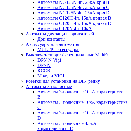
Автоматы NG125N 4п. 25кА кр-я B
Автоматы NG125N 4п. 25кА кр-я C
Автоматы NG125N 4п. 25кА кр-я D
Автоматы С120H 4п. 15кА кривая B
Автоматы С120H 4п. 15кА кривая D
Автоматы С120N 4п. 10кА
Автоматы для защиты двигателей
Доп.контакты
Аксессуары для автоматов
MULTI9.аксессуары.
Выключатели дифференциальные Multi9
DPN N Vigi
DPNN
RCCB
Модули VIGI
Розетки для установки на DIN-рейку
Автоматы 3-полюсные
Автоматы 3-полюсные 10кА характеристика
B
Автоматы 3-полюсные 10кА характеристика
C
Автоматы 3-полюсные 10кА характеристика
D
Автоматы 3-полюсные 4.5кА
характеристика D