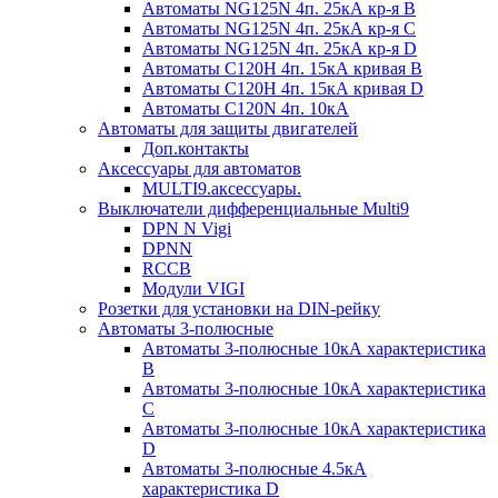
Автоматы NG125N 4п. 25кА кр-я B
Автоматы NG125N 4п. 25кА кр-я C
Автоматы NG125N 4п. 25кА кр-я D
Автоматы С120H 4п. 15кА кривая B
Автоматы С120H 4п. 15кА кривая D
Автоматы С120N 4п. 10кА
Автоматы для защиты двигателей
Доп.контакты
Аксессуары для автоматов
MULTI9.аксессуары.
Выключатели дифференциальные Multi9
DPN N Vigi
DPNN
RCCB
Модули VIGI
Розетки для установки на DIN-рейку
Автоматы 3-полюсные
Автоматы 3-полюсные 10кА характеристика
B
Автоматы 3-полюсные 10кА характеристика
C
Автоматы 3-полюсные 10кА характеристика
D
Автоматы 3-полюсные 4.5кА
характеристика D