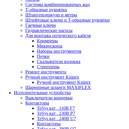
Системы комбинированных жал
Т-образные рукоятки
Штангенциркули и метры
Штифтовые ключи и Т-образные рукоятки
Гаечные ключи
Гидравлические насосы
Для монтажа оптического кабеля
Кримперы
Микроскопы
Наборы инструментов
Печки
Скалыватели волокна
Стрипперы
Ремонт инструмента
Ручной инструмент Knipex
Ручной инструмент Knipex
Шарнирные шланги MAXIFLEX
Исполнительные устройства
Выключатели концевые
Контакторы
TeSys кат . 110В F7
TeSys кат . 230В P7
TeSys кат . 240В U7
Контакторы
TeSys кат . 380В Q7