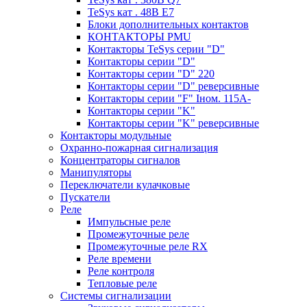
TeSys кат . 48В E7
Блоки дополнительных контактов
КОНТАКТОРЫ PMU
Контакторы TeSys серии "D"
Контакторы серии "D"
Контакторы серии "D" 220
Контакторы серии "D" реверсивные
Контакторы серии "F" Iном. 115А-
Контакторы серии "K"
Контакторы серии "K" реверсивные
Контакторы модульные
Охранно-пожарная сигнализация
Концентраторы сигналов
Манипуляторы
Переключатели кулачковые
Пускатели
Реле
Импульсные реле
Промежуточные реле
Промежуточные реле RX
Реле времени
Реле контроля
Тепловые реле
Системы сигнализации