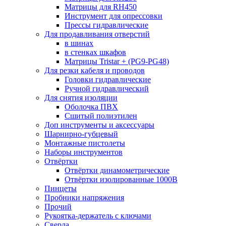
Матрицы для RH450
Инструмент для опрессовки
Прессы гидравлические
Для продавливания отверстий
в шинах
в стенках шкафов
Матрицы Tristar + (PG9-PG48)
Для резки кабеля и проводов
Головки гидравлические
Ручной гидравлический
Для снятия изоляции
Оболочка ПВХ
Сшитый полиэтилен
Доп инструменты и аксессуары
Шарнирно-губцевый
Монтажные пистолеты
Наборы инструментов
Отвёртки
Отвёртки динамометрические
Отвёртки изолированные 1000В
Пинцеты
Пробники напряжения
Прочий
Рукоятка-держатель с ключами
Сверла