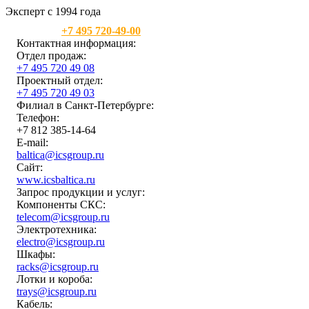
Эксперт с 1994 года
Москва:
+7 495 720-49-00
Контактная информация:
Отдел продаж:
+7 495 720 49 08
Проектный отдел:
+7 495 720 49 03
Филиал в Санкт-Петербурге:
Телефон:
+7 812 385-14-64
E-mail:
baltica@icsgroup.ru
Сайт:
www.icsbaltica.ru
Запрос продукции и услуг:
Компоненты СКС:
telecom@icsgroup.ru
Электротехника:
electro@icsgroup.ru
Шкафы:
racks@icsgroup.ru
Лотки и короба:
trays@icsgroup.ru
Кабель: