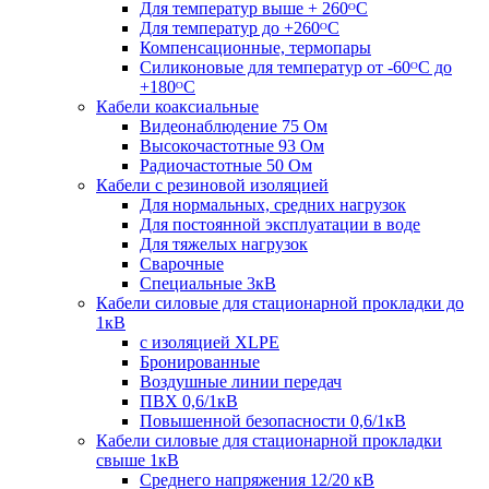
Для температур выше + 260ᴼС
Для температур до +260ᴼС
Компенсационные, термопары
Силиконовые для температур от -60ᴼC до
+180ᴼС
Кабели коаксиальные
Видеонаблюдение 75 Ом
Высокочастотные 93 Ом
Радиочастотные 50 Ом
Кабели с резиновой изоляцией
Для нормальных, средних нагрузок
Для постоянной эксплуатации в воде
Для тяжелых нагрузок
Сварочные
Специальные 3кВ
Кабели силовые для стационарной прокладки до
1кВ
c изоляцией XLPE
Бронированные
Воздушные линии передач
ПВХ 0,6/1кВ
Повышенной безопасности 0,6/1кВ
Кабели силовые для стационарной прокладки
свыше 1кВ
Среднего напряжения 12/20 кВ