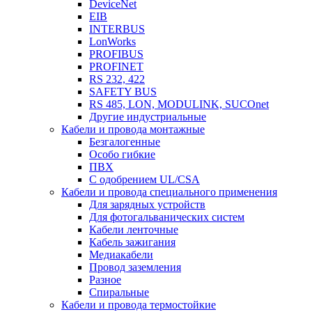
DeviceNet
EIB
INTERBUS
LonWorks
PROFIBUS
PROFINET
RS 232, 422
SAFETY BUS
RS 485, LON, MODULINK, SUCOnet
Другие индустриальные
Кабели и провода монтажные
Безгалогенные
Особо гибкие
ПВХ
С одобрением UL/CSA
Кабели и провода специального применения
Для зарядных устройств
Для фотогальванических систем
Кабели ленточные
Кабель зажигания
Медиакабели
Провод заземления
Разное
Спиральные
Кабели и провода термостойкие