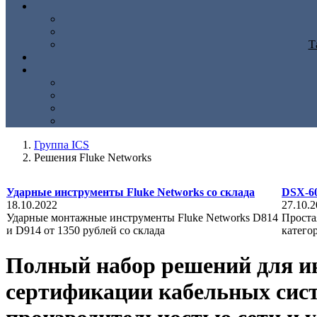
Т
Группа ICS
Решения Fluke Networks
Ударные инструменты Fluke Networks со склада
DSX-60
18.10.2022
27.10.
Ударные монтажные инструменты Fluke Networks D814
Проста
и D914 от 1350 рублей со склада
катего
Полный набор решений для ин
сертификации кабельных сист