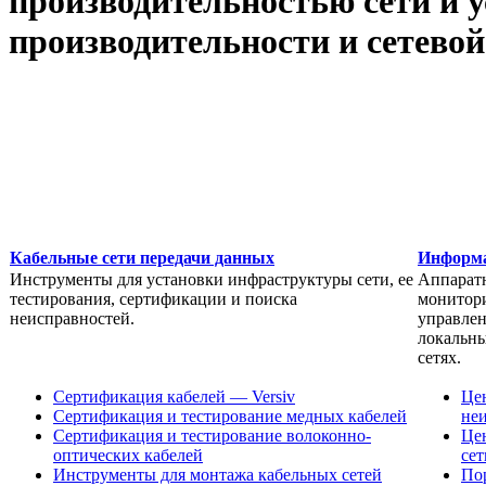
производительностью сети и у
производительности и сетевой
Кабельные сети передачи данных
Информа
Инструменты для установки инфраструктуры сети, ее
Аппаратн
тестирования, сертификации и поиска
монитори
неисправностей.
управле
локальны
сетях.
Сертификация кабелей — Versiv
Цен
Сертификация и тестирование медных кабелей
не
Сертификация и тестирование волоконно-
Це
оптических кабелей
сет
Инструменты для монтажа кабельных сетей
По