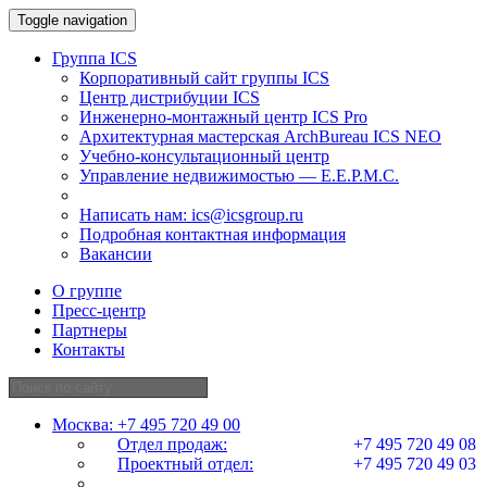
Toggle navigation
Группа ICS
Корпоративный сайт группы ICS
Центр дистрибуции ICS
Инженерно-монтажный центр ICS Pro
Архитектурная мастерская ArchBureau ICS NEO
Учебно-консультационный центр
Управление недвижимостью — E.E.P.M.C.
Написать нам:
ics@icsgroup.ru
Подробная контактная информация
Вакансии
О группе
Пресс-центр
Партнеры
Контакты
Москва:
+7 495 720 49 00
Отдел продаж:
+7 495 720 49 08
Проектный отдел:
+7 495 720 49 03