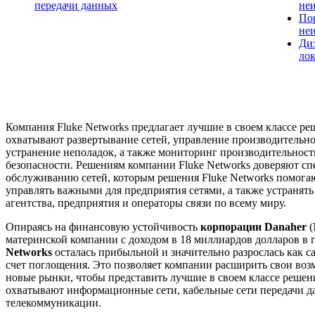
передачи данных
неи
По
не
Диз
лок
Компания Fluke Networks предлагает лучшие в своем классе ре
охватывают развертывание сетей, управление производительно
устранение неполадок, а также мониторинг производительност
безопасности. Решениям компании Fluke Networks доверяют с
обслуживанию сетей, которым решения Fluke Networks помогаю
управлять важными для предприятия сетями, а также устранять
агентства, предприятия и операторы связи по всему миру.
Опираясь на финансовую устойчивость
корпорации Danaher
(
материнской компании с доходом в 18 миллиардов долларов в 
Networks
осталась прибыльной и значительно разрослась как сам
счет поглощения. Это позволяет компании расширить свои воз
новые рынки, чтобы представить лучшие в своем классе решен
охватывают информационные сети, кабельные сети передачи д
телекоммуникации.