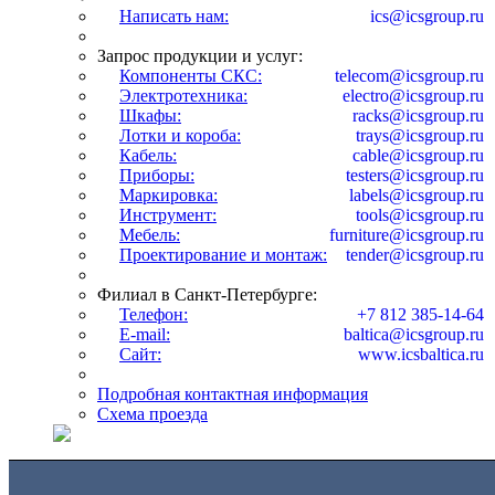
Написать нам:
ics@icsgroup.ru
Запрос продукции и услуг:
Компоненты СКС:
telecom@icsgroup.ru
Электротехника:
electro@icsgroup.ru
Шкафы:
racks@icsgroup.ru
Лотки и короба:
trays@icsgroup.ru
Кабель:
cable@icsgroup.ru
Приборы:
testers@icsgroup.ru
Маркировка:
labels@icsgroup.ru
Инструмент:
tools@icsgroup.ru
Мебель:
furniture@icsgroup.ru
Проектирование и монтаж:
tender@icsgroup.ru
Филиал в Санкт-Петербурге:
Телефон:
+7 812 385-14-64
E-mail:
baltica@icsgroup.ru
Сайт:
www.icsbaltica.ru
Подробная контактная информация
Схема проезда