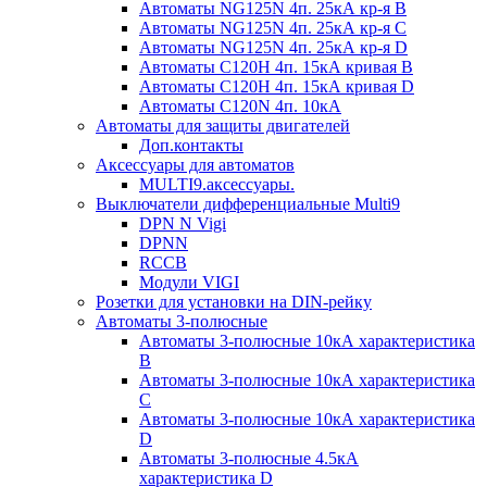
Автоматы NG125N 4п. 25кА кр-я B
Автоматы NG125N 4п. 25кА кр-я C
Автоматы NG125N 4п. 25кА кр-я D
Автоматы С120H 4п. 15кА кривая B
Автоматы С120H 4п. 15кА кривая D
Автоматы С120N 4п. 10кА
Автоматы для защиты двигателей
Доп.контакты
Аксессуары для автоматов
MULTI9.аксессуары.
Выключатели дифференциальные Multi9
DPN N Vigi
DPNN
RCCB
Модули VIGI
Розетки для установки на DIN-рейку
Автоматы 3-полюсные
Автоматы 3-полюсные 10кА характеристика
B
Автоматы 3-полюсные 10кА характеристика
C
Автоматы 3-полюсные 10кА характеристика
D
Автоматы 3-полюсные 4.5кА
характеристика D