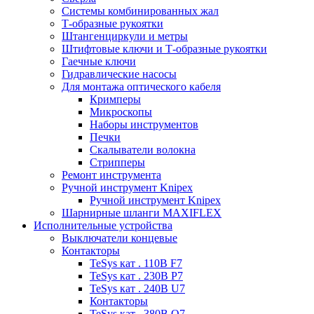
Системы комбинированных жал
Т-образные рукоятки
Штангенциркули и метры
Штифтовые ключи и Т-образные рукоятки
Гаечные ключи
Гидравлические насосы
Для монтажа оптического кабеля
Кримперы
Микроскопы
Наборы инструментов
Печки
Скалыватели волокна
Стрипперы
Ремонт инструмента
Ручной инструмент Knipex
Ручной инструмент Knipex
Шарнирные шланги MAXIFLEX
Исполнительные устройства
Выключатели концевые
Контакторы
TeSys кат . 110В F7
TeSys кат . 230В P7
TeSys кат . 240В U7
Контакторы
TeSys кат . 380В Q7