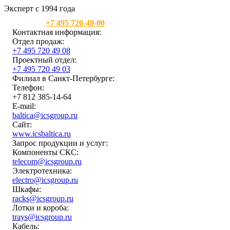
Эксперт с 1994 года
Москва:
+7 495 720-49-00
Контактная информация:
Отдел продаж:
+7 495 720 49 08
Проектный отдел:
+7 495 720 49 03
Филиал в Санкт-Петербурге:
Телефон:
+7 812 385-14-64
E-mail:
baltica@icsgroup.ru
Сайт:
www.icsbaltica.ru
Запрос продукции и услуг:
Компоненты СКС:
telecom@icsgroup.ru
Электротехника:
electro@icsgroup.ru
Шкафы:
racks@icsgroup.ru
Лотки и короба:
trays@icsgroup.ru
Кабель: