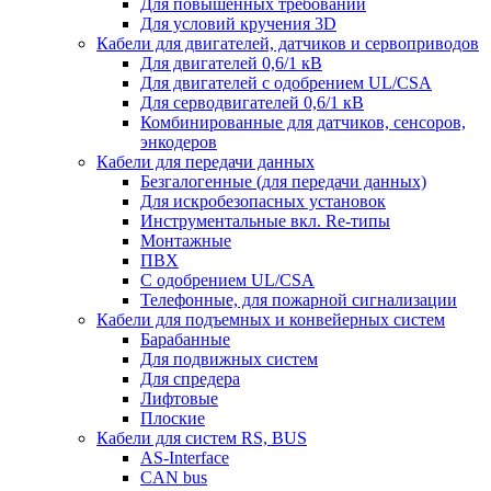
Для повышенных требований
Для условий кручения 3D
Кабели для двигателей, датчиков и сервоприводов
Для двигателей 0,6/1 кВ
Для двигателей с одобрением UL/CSA
Для серводвигателей 0,6/1 кВ
Комбинированные для датчиков, cенсоров,
энкодеров
Кабели для передачи данных
Безгалогенные (для передачи данных)
Для искробезопасных установок
Инструментальные вкл. Re-типы
Монтажные
ПВХ
С одобрением UL/CSA
Телефонные, для пожарной сигнализации
Кабели для подъемных и конвейерных систем
Барабанные
Для подвижных систем
Для спредера
Лифтовые
Плоские
Кабели для систем RS, BUS
AS-Interface
CAN bus