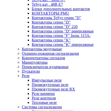
TeSys кат . 48В E7
Блоки дополнительных контактов
КОНТАКТОРЫ PMU
Контакторы TeSys серии "D"
Контакторы серии "D"
Контакторы серии "D" 220
Контакторы серии "D" реверсивные
Контакторы серии "F" Iном. 115А-
Контакторы серии "K"
Контакторы серии "K" реверсивные
Контакторы модульные
Охранно-пожарная сигнализация
Концентраторы сигналов
Манипуляторы
Переключатели кулачковые
Пускатели
Реле
Импульсные реле
Промежуточные реле
Промежуточные реле RX
Реле времени
Реле контроля
Тепловые реле
Системы сигнализации