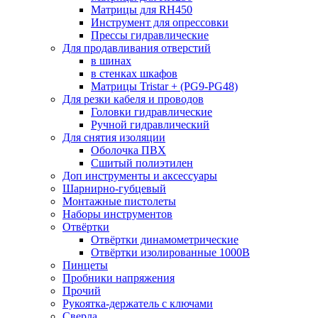
Матрицы для RH450
Инструмент для опрессовки
Прессы гидравлические
Для продавливания отверстий
в шинах
в стенках шкафов
Матрицы Tristar + (PG9-PG48)
Для резки кабеля и проводов
Головки гидравлические
Ручной гидравлический
Для снятия изоляции
Оболочка ПВХ
Сшитый полиэтилен
Доп инструменты и аксессуары
Шарнирно-губцевый
Монтажные пистолеты
Наборы инструментов
Отвёртки
Отвёртки динамометрические
Отвёртки изолированные 1000В
Пинцеты
Пробники напряжения
Прочий
Рукоятка-держатель с ключами
Сверла