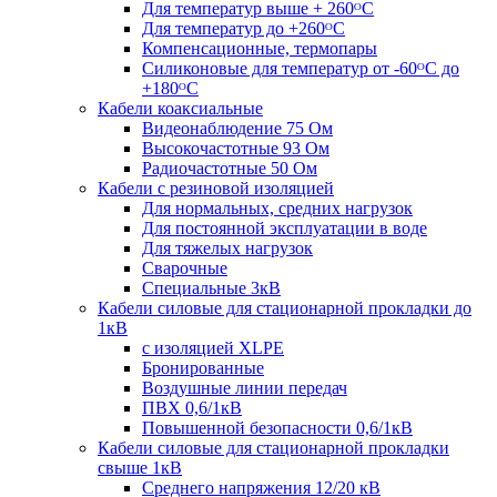
Для температур выше + 260ᴼС
Для температур до +260ᴼС
Компенсационные, термопары
Силиконовые для температур от -60ᴼC до
+180ᴼС
Кабели коаксиальные
Видеонаблюдение 75 Ом
Высокочастотные 93 Ом
Радиочастотные 50 Ом
Кабели с резиновой изоляцией
Для нормальных, средних нагрузок
Для постоянной эксплуатации в воде
Для тяжелых нагрузок
Сварочные
Специальные 3кВ
Кабели силовые для стационарной прокладки до
1кВ
c изоляцией XLPE
Бронированные
Воздушные линии передач
ПВХ 0,6/1кВ
Повышенной безопасности 0,6/1кВ
Кабели силовые для стационарной прокладки
свыше 1кВ
Среднего напряжения 12/20 кВ