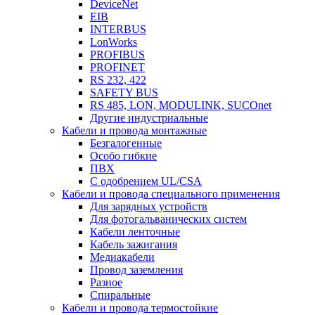
DeviceNet
EIB
INTERBUS
LonWorks
PROFIBUS
PROFINET
RS 232, 422
SAFETY BUS
RS 485, LON, MODULINK, SUCOnet
Другие индустриальные
Кабели и провода монтажные
Безгалогенные
Особо гибкие
ПВХ
С одобрением UL/CSA
Кабели и провода специального применения
Для зарядных устройств
Для фотогальванических систем
Кабели ленточные
Кабель зажигания
Медиакабели
Провод заземления
Разное
Спиральные
Кабели и провода термостойкие