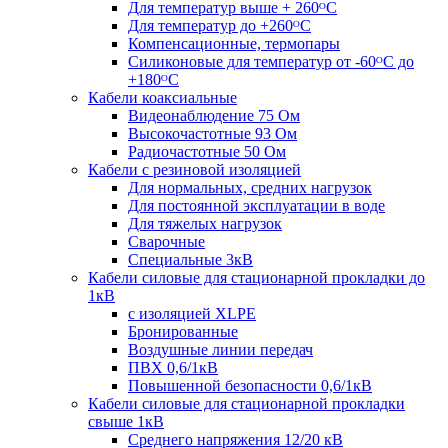
Для температур выше + 260ᴼС
Для температур до +260ᴼС
Компенсационные, термопары
Силиконовые для температур от -60ᴼC до
+180ᴼС
Кабели коаксиальные
Видеонаблюдение 75 Ом
Высокочастотные 93 Ом
Радиочастотные 50 Ом
Кабели с резиновой изоляцией
Для нормальных, средних нагрузок
Для постоянной эксплуатации в воде
Для тяжелых нагрузок
Сварочные
Специальные 3кВ
Кабели силовые для стационарной прокладки до
1кВ
c изоляцией XLPE
Бронированные
Воздушные линии передач
ПВХ 0,6/1кВ
Повышенной безопасности 0,6/1кВ
Кабели силовые для стационарной прокладки
свыше 1кВ
Среднего напряжения 12/20 кВ