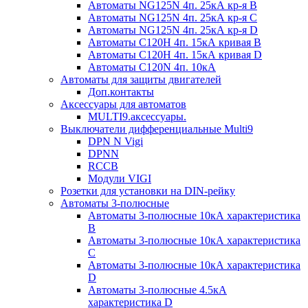
Автоматы NG125N 4п. 25кА кр-я B
Автоматы NG125N 4п. 25кА кр-я C
Автоматы NG125N 4п. 25кА кр-я D
Автоматы С120H 4п. 15кА кривая B
Автоматы С120H 4п. 15кА кривая D
Автоматы С120N 4п. 10кА
Автоматы для защиты двигателей
Доп.контакты
Аксессуары для автоматов
MULTI9.аксессуары.
Выключатели дифференциальные Multi9
DPN N Vigi
DPNN
RCCB
Модули VIGI
Розетки для установки на DIN-рейку
Автоматы 3-полюсные
Автоматы 3-полюсные 10кА характеристика
B
Автоматы 3-полюсные 10кА характеристика
C
Автоматы 3-полюсные 10кА характеристика
D
Автоматы 3-полюсные 4.5кА
характеристика D