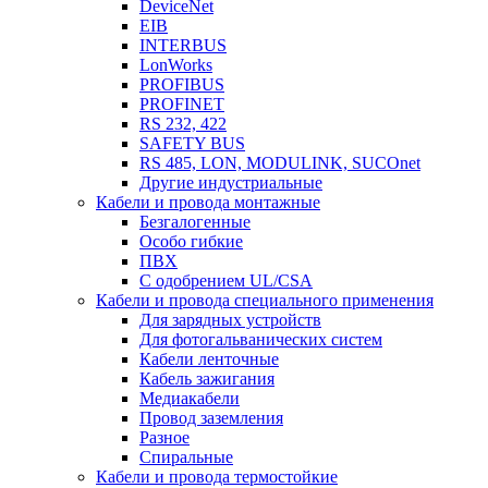
DeviceNet
EIB
INTERBUS
LonWorks
PROFIBUS
PROFINET
RS 232, 422
SAFETY BUS
RS 485, LON, MODULINK, SUCOnet
Другие индустриальные
Кабели и провода монтажные
Безгалогенные
Особо гибкие
ПВХ
С одобрением UL/CSA
Кабели и провода специального применения
Для зарядных устройств
Для фотогальванических систем
Кабели ленточные
Кабель зажигания
Медиакабели
Провод заземления
Разное
Спиральные
Кабели и провода термостойкие