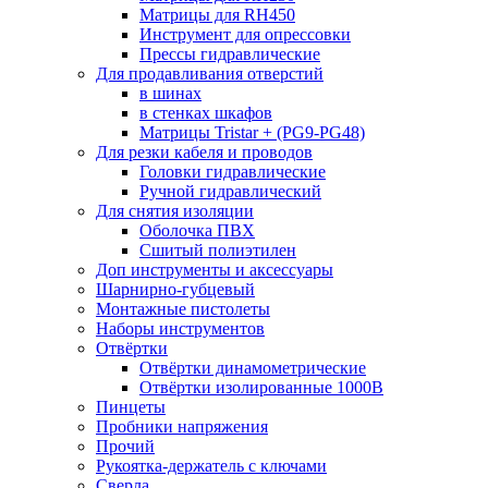
Матрицы для RH450
Инструмент для опрессовки
Прессы гидравлические
Для продавливания отверстий
в шинах
в стенках шкафов
Матрицы Tristar + (PG9-PG48)
Для резки кабеля и проводов
Головки гидравлические
Ручной гидравлический
Для снятия изоляции
Оболочка ПВХ
Сшитый полиэтилен
Доп инструменты и аксессуары
Шарнирно-губцевый
Монтажные пистолеты
Наборы инструментов
Отвёртки
Отвёртки динамометрические
Отвёртки изолированные 1000В
Пинцеты
Пробники напряжения
Прочий
Рукоятка-держатель с ключами
Сверла