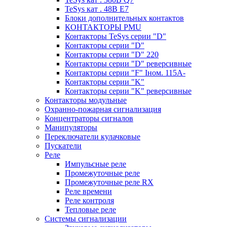
TeSys кат . 48В E7
Блоки дополнительных контактов
КОНТАКТОРЫ PMU
Контакторы TeSys серии "D"
Контакторы серии "D"
Контакторы серии "D" 220
Контакторы серии "D" реверсивные
Контакторы серии "F" Iном. 115А-
Контакторы серии "K"
Контакторы серии "K" реверсивные
Контакторы модульные
Охранно-пожарная сигнализация
Концентраторы сигналов
Манипуляторы
Переключатели кулачковые
Пускатели
Реле
Импульсные реле
Промежуточные реле
Промежуточные реле RX
Реле времени
Реле контроля
Тепловые реле
Системы сигнализации