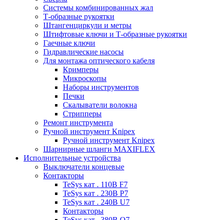
Системы комбинированных жал
Т-образные рукоятки
Штангенциркули и метры
Штифтовые ключи и Т-образные рукоятки
Гаечные ключи
Гидравлические насосы
Для монтажа оптического кабеля
Кримперы
Микроскопы
Наборы инструментов
Печки
Скалыватели волокна
Стрипперы
Ремонт инструмента
Ручной инструмент Knipex
Ручной инструмент Knipex
Шарнирные шланги MAXIFLEX
Исполнительные устройства
Выключатели концевые
Контакторы
TeSys кат . 110В F7
TeSys кат . 230В P7
TeSys кат . 240В U7
Контакторы
TeSys кат . 380В Q7