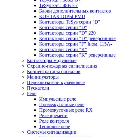
TeSys кат . 48В E7
Блоки дополнительных контактов
КОНТАКТОРЫ PMU
Контакторы TeSys серии "D"
Контакторы серии "D"
Контакторы серии "D" 220
Контакторы серии "D" реверсивные
Контакторы серии "F" Iном. 115А-
Контакторы серии "K"
Контакторы серии "K" реверсивные
Контакторы модульные
Охранно-пожарная сигнализация
Концентраторы сигналов
Манипуляторы
Переключатели кулачковые
Пускатели
Реле
Импульсные реле
Промежуточные реле
Промежуточные реле RX
Реле времени
Реле контроля
Тепловые реле
Системы сигнализации