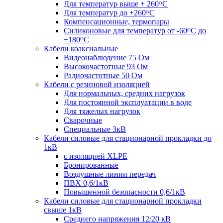
Для температур выше + 260ᴼС
Для температур до +260ᴼС
Компенсационные, термопары
Силиконовые для температур от -60ᴼC до
+180ᴼС
Кабели коаксиальные
Видеонаблюдение 75 Ом
Высокочастотные 93 Ом
Радиочастотные 50 Ом
Кабели с резиновой изоляцией
Для нормальных, средних нагрузок
Для постоянной эксплуатации в воде
Для тяжелых нагрузок
Сварочные
Специальные 3кВ
Кабели силовые для стационарной прокладки до
1кВ
c изоляцией XLPE
Бронированные
Воздушные линии передач
ПВХ 0,6/1кВ
Повышенной безопасности 0,6/1кВ
Кабели силовые для стационарной прокладки
свыше 1кВ
Среднего напряжения 12/20 кВ