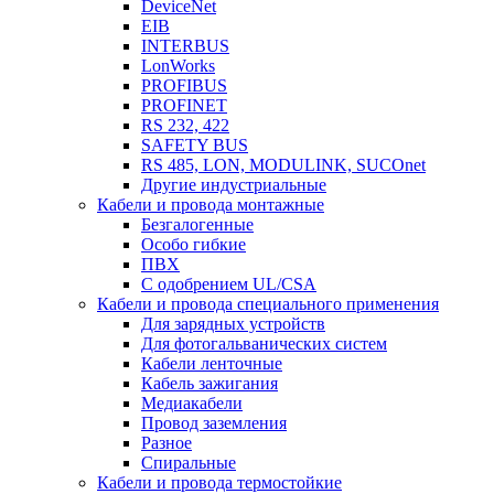
DeviceNet
EIB
INTERBUS
LonWorks
PROFIBUS
PROFINET
RS 232, 422
SAFETY BUS
RS 485, LON, MODULINK, SUCOnet
Другие индустриальные
Кабели и провода монтажные
Безгалогенные
Особо гибкие
ПВХ
С одобрением UL/CSA
Кабели и провода специального применения
Для зарядных устройств
Для фотогальванических систем
Кабели ленточные
Кабель зажигания
Медиакабели
Провод заземления
Разное
Спиральные
Кабели и провода термостойкие