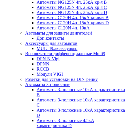
Автоматы NG125N 4п. 25кА кр-я B
Автоматы NG125N 4п. 25кА кр-я C
Автоматы NG125N 4п. 25кА кр-я D
Автоматы С120H 4п. 15кА кривая B
Автоматы С120H 4п. 15кА кривая D
Автоматы С120N 4п. 10кА
Автоматы для защиты двигателей
Доп.контакты
Аксессуары для автоматов
MULTI9.аксессуары.
Выключатели дифференциальные Multi9
DPN N Vigi
DPNN
RCCB
Модули VIGI
Розетки для установки на DIN-рейку
Автоматы 3-полюсные
Автоматы 3-полюсные 10кА характеристика
B
Автоматы 3-полюсные 10кА характеристика
C
Автоматы 3-полюсные 10кА характеристика
D
Автоматы 3-полюсные 4.5кА
характеристика D