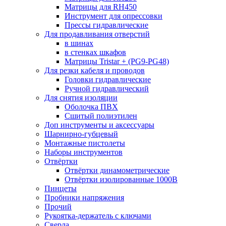
Матрицы для RH450
Инструмент для опрессовки
Прессы гидравлические
Для продавливания отверстий
в шинах
в стенках шкафов
Матрицы Tristar + (PG9-PG48)
Для резки кабеля и проводов
Головки гидравлические
Ручной гидравлический
Для снятия изоляции
Оболочка ПВХ
Сшитый полиэтилен
Доп инструменты и аксессуары
Шарнирно-губцевый
Монтажные пистолеты
Наборы инструментов
Отвёртки
Отвёртки динамометрические
Отвёртки изолированные 1000В
Пинцеты
Пробники напряжения
Прочий
Рукоятка-держатель с ключами
Сверла