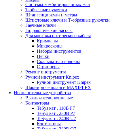
Системы комбинированных жал
Т-образные рукоятки
Штангенциркули и метры
Штифтовые ключи и Т-образные рукоятки
Гаечные ключи
Гидравлические насосы
Для монтажа оптического кабеля
Кримперы
Микроскопы
Наборы инструментов
Печки
Скалыватели волокна
Стрипперы
Ремонт инструмента
Ручной инструмент Knipex
Ручной инструмент Knipex
Шарнирные шланги MAXIFLEX
Исполнительные устройства
Выключатели концевые
Контакторы
TeSys кат . 110В F7
TeSys кат . 230В P7
TeSys кат . 240В U7
Контакторы
TeSys кат . 380В Q7