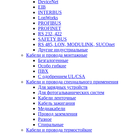
DeviceNet
EIB
INTERBUS
LonWorks
PROFIBUS
PROFINET
RS 232, 422
SAFETY BUS
RS 485, LON, MODULINK, SUCOnet
Другие индустриальные
Кабели и провода монтажные
Безгалогенные
Особо гибкие
ПВХ
С одобрением UL/CSA
Кабели и провода специального применения
Для зарядных устройств
Для фотогальванических систем
Кабели ленточные
Кабель зажигания
Медиакабели
Провод заземления
Разное
Спиральные
Кабели и провода термостойкие