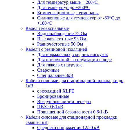
Для температур выше + 260ᴼС
Для температур до +260ᴼС
Компенсационные, термопары
Силиконовые для температур от -60ᴼC до
+180ᴼС
Кабели коаксиальные
Видеонаблюдение 75 Ом
Высокочастотные 93 Ом
Радиочастотные 50 Ом
Кабели с резиновой изоляцией
Для нормальных, средних нагрузок
Для постоянной эксплуатации в воде
Для тяжелых нагрузок
Сварочные
Специальные 3кВ
Кабели силовые для стационарной прокладки до
1кВ
c изоляцией XLPE
Бронированные
Воздушные линии передач
ПВХ 0,6/1кВ
Повышенной безопасности 0,6/1кВ
Кабели силовые для стационарной прокладки
свыше 1кВ
Среднего напряжения 12/20 кВ