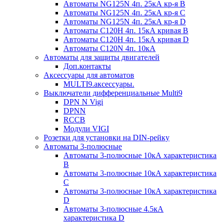
Автоматы NG125N 4п. 25кА кр-я B
Автоматы NG125N 4п. 25кА кр-я C
Автоматы NG125N 4п. 25кА кр-я D
Автоматы С120H 4п. 15кА кривая B
Автоматы С120H 4п. 15кА кривая D
Автоматы С120N 4п. 10кА
Автоматы для защиты двигателей
Доп.контакты
Аксессуары для автоматов
MULTI9.аксессуары.
Выключатели дифференциальные Multi9
DPN N Vigi
DPNN
RCCB
Модули VIGI
Розетки для установки на DIN-рейку
Автоматы 3-полюсные
Автоматы 3-полюсные 10кА характеристика
B
Автоматы 3-полюсные 10кА характеристика
C
Автоматы 3-полюсные 10кА характеристика
D
Автоматы 3-полюсные 4.5кА
характеристика D