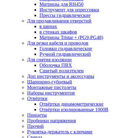
Матрицы для RH450
Инструмент для опрессовки
Прессы гидравлические
Для продавливания отверстий
в шинах
в стенках шкафов
Матрицы Tristar + (PG9-PG48)
Для резки кабеля и проводов
Головки гидравлические
Ручной гидравлический
Для снятия изоляции
Оболочка ПВХ
Сшитый полиэтилен
Доп инструменты и аксессуары
Шарнирно-губцевый
Монтажные пистолеты
Наборы инструментов
Отвёртки
Отвёртки динамометрические
Отвёртки изолированные 1000В
Пинцеты
Пробники напряжения
Прочий
Рукоятка-держатель с ключами
Сверла