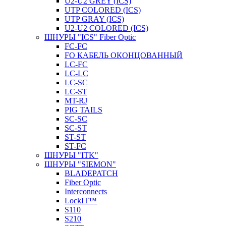
U2-U2 GREY (ICS)
UTP COLORED (ICS)
UTP GRAY (ICS)
U2-U2 COLORED (ICS)
ШНУРЫ "ICS" Fiber Optic
FC-FC
FO КАБЕЛЬ ОКОНЦОВАННЫЙ
LC-FC
LC-LC
LC-SC
LС-ST
MT-RJ
PIG TAILS
SC-SC
SC-ST
ST-ST
ST-FC
ШНУРЫ "ITK"
ШНУРЫ "SIEMON"
BLADEPATCH
Fiber Optic
Interconnects
LockIT™
S110
S210