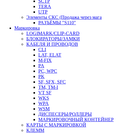
SCTP
TERA
UTP
Элементы СКС (Продажа через мага
РАЗЪЁМЫ "S110"
Маркировка
LOGIMARK/CLIP-CARD
БЛОКИРАТОРЫ/ЗАМКИ
КАБЕЛЯ И ПРОВОДОВ
CLI
LAT, ELAT
M-FIX
PA
PC, WРС
PK
SF, SFX, SFC
TM, TM-I
VT SF
WKS
WPA
WSM
ДИСПЕСЕРЫ/РОЛЛЕРЫ
МАРКИРОВОЧНЫЙ КОНТЕЙНЕР
КАРТЫ С МАРКИРОВКОЙ
КЛЕММ