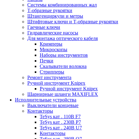
Системы комбинированных жал
Т-образные рукоятки
Штангенциркули и метры
Штифтовые ключи и Т-образные рукоятки
Гаечные ключи
Гидравлические насосы
Для монтажа оптического кабеля
Кримперы
Микроскопы
Наборы инструментов
Печки
Скалыватели волокна
Стрипперы
Ремонт инструмента
Ручной инструмент Knipex
Ручной инструмент Knipex
Шарнирные шланги MAXIFLEX
Исполнительные устройства
Выключатели концевые
Контакторы
TeSys кат . 110В F7
TeSys кат . 230В P7
TeSys кат . 240В U7
Контакторы
TeSys кат . 380В Q7