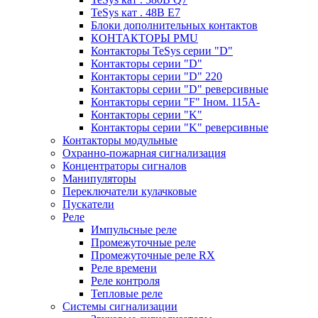
TeSys кат . 48В E7
Блоки дополнительных контактов
КОНТАКТОРЫ PMU
Контакторы TeSys серии "D"
Контакторы серии "D"
Контакторы серии "D" 220
Контакторы серии "D" реверсивные
Контакторы серии "F" Iном. 115А-
Контакторы серии "K"
Контакторы серии "K" реверсивные
Контакторы модульные
Охранно-пожарная сигнализация
Концентраторы сигналов
Манипуляторы
Переключатели кулачковые
Пускатели
Реле
Импульсные реле
Промежуточные реле
Промежуточные реле RX
Реле времени
Реле контроля
Тепловые реле
Системы сигнализации