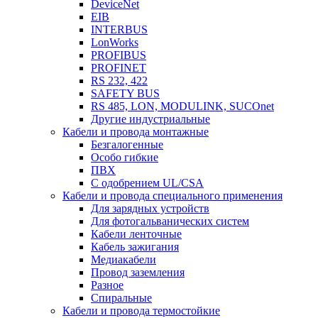
DeviceNet
EIB
INTERBUS
LonWorks
PROFIBUS
PROFINET
RS 232, 422
SAFETY BUS
RS 485, LON, MODULINK, SUCOnet
Другие индустриальные
Кабели и провода монтажные
Безгалогенные
Особо гибкие
ПВХ
С одобрением UL/CSA
Кабели и провода специального применения
Для зарядных устройств
Для фотогальванических систем
Кабели ленточные
Кабель зажигания
Медиакабели
Провод заземления
Разное
Спиральные
Кабели и провода термостойкие