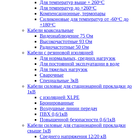
Для температур выше + 260ᴼС
Для температур до +260ᴼС
Компенсационные, термопары
Силиконовые для температур от -60ᴼC до
+180ᴼС
Кабели коаксиальные
Видеонаблюдение 75 Ом
Высокочастотные 93 Ом
Радиочастотные 50 Ом
Кабели с резиновой изоляцией
Для нормальных, средних нагрузок
Для постоянной эксплуатации в воде
Для тяжелых нагрузок
Сварочные
Специальные 3кВ
Кабели силовые для стационарной прокладки до
1кВ
c изоляцией XLPE
Бронированные
Воздушные линии передач
ПВХ 0,6/1кВ
Повышенной безопасности 0,6/1кВ
Кабели силовые для стационарной прокладки
свыше 1кВ
Среднего напряжения 12/20 кВ