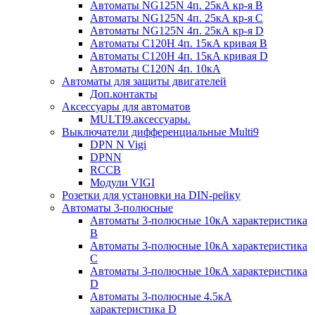
Автоматы NG125N 4п. 25кА кр-я B
Автоматы NG125N 4п. 25кА кр-я C
Автоматы NG125N 4п. 25кА кр-я D
Автоматы С120H 4п. 15кА кривая B
Автоматы С120H 4п. 15кА кривая D
Автоматы С120N 4п. 10кА
Автоматы для защиты двигателей
Доп.контакты
Аксессуары для автоматов
MULTI9.аксессуары.
Выключатели дифференциальные Multi9
DPN N Vigi
DPNN
RCCB
Модули VIGI
Розетки для установки на DIN-рейку
Автоматы 3-полюсные
Автоматы 3-полюсные 10кА характеристика
B
Автоматы 3-полюсные 10кА характеристика
C
Автоматы 3-полюсные 10кА характеристика
D
Автоматы 3-полюсные 4.5кА
характеристика D