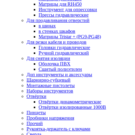
Матрицы для RH450
Инструмент для опрессовки
Прессы гидравлические
Для продавливания отверстий
в шинах
в стенках шкафов
Матрицы Tristar + (PG9-PG48)
Для резки кабеля и проводов
Головки гидравлические
Ручной гидравлический
Для снятия изоляции
Оболочка ПВХ
Сшитый полиэтилен
Доп инструменты и аксессуары
Шарнирно-губцевый
Монтажные пистолеты
Наборы инструментов
Отвёртки
Отвёртки динамометрические
Отвёртки изолированные 1000В
Пинцеты
Пробники напряжения
Прочий
Рукоятка-держатель с ключами
Сверла