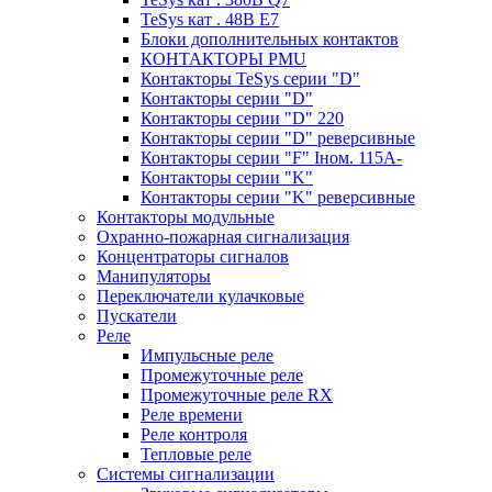
TeSys кат . 48В E7
Блоки дополнительных контактов
КОНТАКТОРЫ PMU
Контакторы TeSys серии "D"
Контакторы серии "D"
Контакторы серии "D" 220
Контакторы серии "D" реверсивные
Контакторы серии "F" Iном. 115А-
Контакторы серии "K"
Контакторы серии "K" реверсивные
Контакторы модульные
Охранно-пожарная сигнализация
Концентраторы сигналов
Манипуляторы
Переключатели кулачковые
Пускатели
Реле
Импульсные реле
Промежуточные реле
Промежуточные реле RX
Реле времени
Реле контроля
Тепловые реле
Системы сигнализации