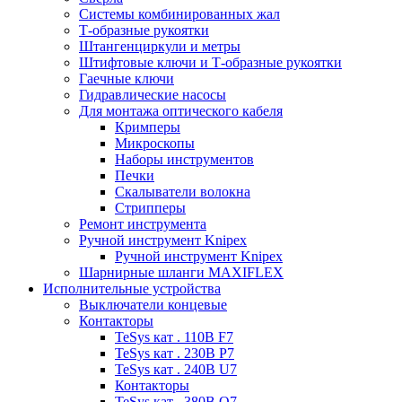
Системы комбинированных жал
Т-образные рукоятки
Штангенциркули и метры
Штифтовые ключи и Т-образные рукоятки
Гаечные ключи
Гидравлические насосы
Для монтажа оптического кабеля
Кримперы
Микроскопы
Наборы инструментов
Печки
Скалыватели волокна
Стрипперы
Ремонт инструмента
Ручной инструмент Knipex
Ручной инструмент Knipex
Шарнирные шланги MAXIFLEX
Исполнительные устройства
Выключатели концевые
Контакторы
TeSys кат . 110В F7
TeSys кат . 230В P7
TeSys кат . 240В U7
Контакторы
TeSys кат . 380В Q7