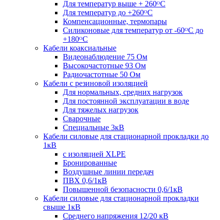
Для температур выше + 260ᴼС
Для температур до +260ᴼС
Компенсационные, термопары
Силиконовые для температур от -60ᴼC до
+180ᴼС
Кабели коаксиальные
Видеонаблюдение 75 Ом
Высокочастотные 93 Ом
Радиочастотные 50 Ом
Кабели с резиновой изоляцией
Для нормальных, средних нагрузок
Для постоянной эксплуатации в воде
Для тяжелых нагрузок
Сварочные
Специальные 3кВ
Кабели силовые для стационарной прокладки до
1кВ
c изоляцией XLPE
Бронированные
Воздушные линии передач
ПВХ 0,6/1кВ
Повышенной безопасности 0,6/1кВ
Кабели силовые для стационарной прокладки
свыше 1кВ
Среднего напряжения 12/20 кВ