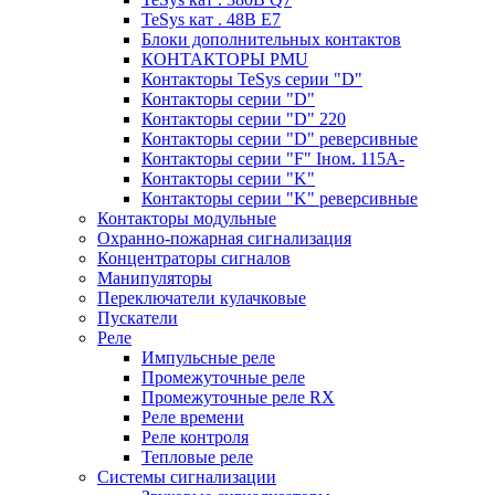
TeSys кат . 48В E7
Блоки дополнительных контактов
КОНТАКТОРЫ PMU
Контакторы TeSys серии "D"
Контакторы серии "D"
Контакторы серии "D" 220
Контакторы серии "D" реверсивные
Контакторы серии "F" Iном. 115А-
Контакторы серии "K"
Контакторы серии "K" реверсивные
Контакторы модульные
Охранно-пожарная сигнализация
Концентраторы сигналов
Манипуляторы
Переключатели кулачковые
Пускатели
Реле
Импульсные реле
Промежуточные реле
Промежуточные реле RX
Реле времени
Реле контроля
Тепловые реле
Системы сигнализации