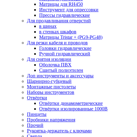
Матрицы для RH450
Инструмент для опрессовки
Прессы гидравлические
Для продавливания отверстий
в шинах
в стенках шкафов
Матрицы Tristar + (PG9-PG48)
Для резки кабеля и проводов
Головки гидравлические
Ручной гидравлический
Для снятия изоляции
Оболочка ПВХ
Сшитый полиэтилен
Доп инструменты и аксессуары
Шарнирно-губцевый
Монтажные пистолеты
Наборы инструментов
Отвёртки
Отвёртки динамометрические
Отвёртки изолированные 1000В
Пинцеты
Пробники напряжения
Прочий
Рукоятка-держатель с ключами
Сверла