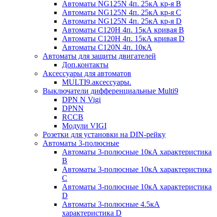
Автоматы NG125N 4п. 25кА кр-я B
Автоматы NG125N 4п. 25кА кр-я C
Автоматы NG125N 4п. 25кА кр-я D
Автоматы С120H 4п. 15кА кривая B
Автоматы С120H 4п. 15кА кривая D
Автоматы С120N 4п. 10кА
Автоматы для защиты двигателей
Доп.контакты
Аксессуары для автоматов
MULTI9.аксессуары.
Выключатели дифференциальные Multi9
DPN N Vigi
DPNN
RCCB
Модули VIGI
Розетки для установки на DIN-рейку
Автоматы 3-полюсные
Автоматы 3-полюсные 10кА характеристика
B
Автоматы 3-полюсные 10кА характеристика
C
Автоматы 3-полюсные 10кА характеристика
D
Автоматы 3-полюсные 4.5кА
характеристика D