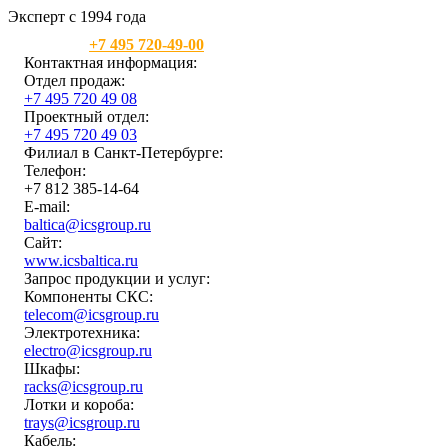
Эксперт с 1994 года
Москва:
+7 495 720-49-00
Контактная информация:
Отдел продаж:
+7 495 720 49 08
Проектный отдел:
+7 495 720 49 03
Филиал в Санкт-Петербурге:
Телефон:
+7 812 385-14-64
E-mail:
baltica@icsgroup.ru
Сайт:
www.icsbaltica.ru
Запрос продукции и услуг:
Компоненты СКС:
telecom@icsgroup.ru
Электротехника:
electro@icsgroup.ru
Шкафы:
racks@icsgroup.ru
Лотки и короба:
trays@icsgroup.ru
Кабель: