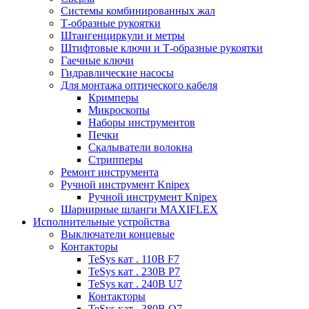
Системы комбинированных жал
Т-образные рукоятки
Штангенциркули и метры
Штифтовые ключи и Т-образные рукоятки
Гаечные ключи
Гидравлические насосы
Для монтажа оптического кабеля
Кримперы
Микроскопы
Наборы инструментов
Печки
Скалыватели волокна
Стрипперы
Ремонт инструмента
Ручной инструмент Knipex
Ручной инструмент Knipex
Шарнирные шланги MAXIFLEX
Исполнительные устройства
Выключатели концевые
Контакторы
TeSys кат . 110В F7
TeSys кат . 230В P7
TeSys кат . 240В U7
Контакторы
TeSys кат . 380В Q7