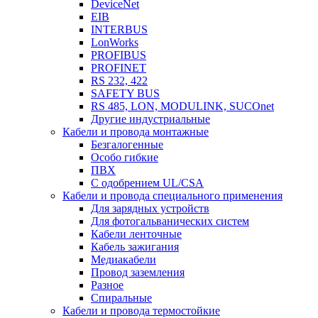
DeviceNet
EIB
INTERBUS
LonWorks
PROFIBUS
PROFINET
RS 232, 422
SAFETY BUS
RS 485, LON, MODULINK, SUCOnet
Другие индустриальные
Кабели и провода монтажные
Безгалогенные
Особо гибкие
ПВХ
С одобрением UL/CSA
Кабели и провода специального применения
Для зарядных устройств
Для фотогальванических систем
Кабели ленточные
Кабель зажигания
Медиакабели
Провод заземления
Разное
Спиральные
Кабели и провода термостойкие