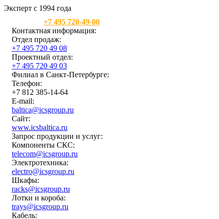
Эксперт с 1994 года
Москва:
+7 495 720-49-00
Контактная информация:
Отдел продаж:
+7 495 720 49 08
Проектный отдел:
+7 495 720 49 03
Филиал в Санкт-Петербурге:
Телефон:
+7 812 385-14-64
E-mail:
baltica@icsgroup.ru
Сайт:
www.icsbaltica.ru
Запрос продукции и услуг:
Компоненты СКС:
telecom@icsgroup.ru
Электротехника:
electro@icsgroup.ru
Шкафы:
racks@icsgroup.ru
Лотки и короба:
trays@icsgroup.ru
Кабель: