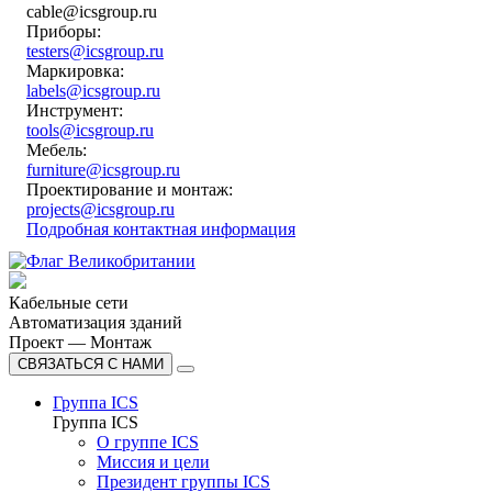
cable@icsgroup.ru
Приборы:
testers@icsgroup.ru
Маркировка:
labels@icsgroup.ru
Инструмент:
tools@icsgroup.ru
Мебель:
furniture@icsgroup.ru
Проектирование и монтаж:
projects@icsgroup.ru
Подробная контактная информация
Кабельные сети
Автоматизация зданий
Проект — Монтаж
СВЯЗАТЬСЯ С НАМИ
Группа ICS
Группа ICS
О группе ICS
Миссия и цели
Президент группы ICS