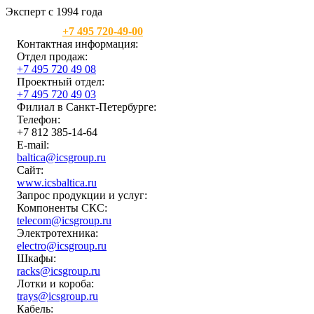
Эксперт с 1994 года
Москва:
+7 495 720-49-00
Контактная информация:
Отдел продаж:
+7 495 720 49 08
Проектный отдел:
+7 495 720 49 03
Филиал в Санкт-Петербурге:
Телефон:
+7 812 385-14-64
E-mail:
baltica@icsgroup.ru
Сайт:
www.icsbaltica.ru
Запрос продукции и услуг:
Компоненты СКС:
telecom@icsgroup.ru
Электротехника:
electro@icsgroup.ru
Шкафы:
racks@icsgroup.ru
Лотки и короба:
trays@icsgroup.ru
Кабель: