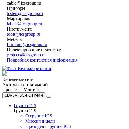
cable@icsgroup.ru
Приборы:
testers@icsgroup.ru
Маркировка:
labels@icsgroup.ru
Инструмент:
tools@icsgroup.ru
Мебель:
furniture@icsgroup.ru
Проектирование и монтаж:
projects@icsgroup.ru
Подробная контактная информация
Кабельные сети
Автоматизация зданий
Проект — Монтаж
СВЯЗАТЬСЯ С НАМИ
Группа ICS
Группа ICS
О группе ICS
Миссия и цели
Президент группы ICS