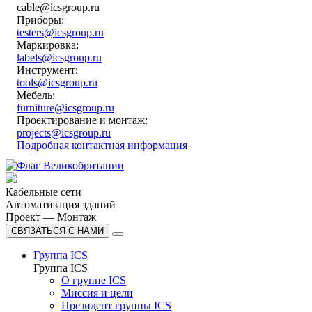
cable@icsgroup.ru
Приборы:
testers@icsgroup.ru
Маркировка:
labels@icsgroup.ru
Инструмент:
tools@icsgroup.ru
Мебель:
furniture@icsgroup.ru
Проектирование и монтаж:
projects@icsgroup.ru
Подробная контактная информация
Кабельные сети
Автоматизация зданий
Проект — Монтаж
СВЯЗАТЬСЯ С НАМИ
Группа ICS
Группа ICS
О группе ICS
Миссия и цели
Президент группы ICS