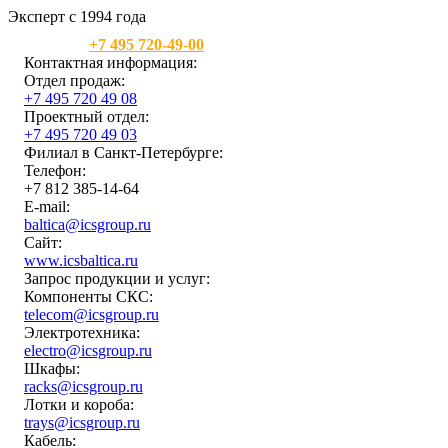
Эксперт с 1994 года
Москва:
+7 495 720-49-00
Контактная информация:
Отдел продаж:
+7 495 720 49 08
Проектный отдел:
+7 495 720 49 03
Филиал в Санкт-Петербурге:
Телефон:
+7 812 385-14-64
E-mail:
baltica@icsgroup.ru
Сайт:
www.icsbaltica.ru
Запрос продукции и услуг:
Компоненты СКС:
telecom@icsgroup.ru
Электротехника:
electro@icsgroup.ru
Шкафы:
racks@icsgroup.ru
Лотки и короба:
trays@icsgroup.ru
Кабель: