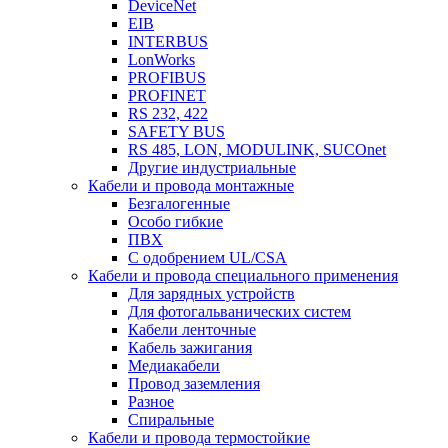
DeviceNet
EIB
INTERBUS
LonWorks
PROFIBUS
PROFINET
RS 232, 422
SAFETY BUS
RS 485, LON, MODULINK, SUCOnet
Другие индустриальные
Кабели и провода монтажные
Безгалогенные
Особо гибкие
ПВХ
С одобрением UL/CSA
Кабели и провода специального применения
Для зарядных устройств
Для фотогальванических систем
Кабели ленточные
Кабель зажигания
Медиакабели
Провод заземления
Разное
Спиральные
Кабели и провода термостойкие