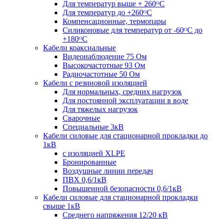
Для температур выше + 260ᴼС
Для температур до +260ᴼС
Компенсационные, термопары
Силиконовые для температур от -60ᴼC до
+180ᴼС
Кабели коаксиальные
Видеонаблюдение 75 Ом
Высокочастотные 93 Ом
Радиочастотные 50 Ом
Кабели с резиновой изоляцией
Для нормальных, средних нагрузок
Для постоянной эксплуатации в воде
Для тяжелых нагрузок
Сварочные
Специальные 3кВ
Кабели силовые для стационарной прокладки до
1кВ
c изоляцией XLPE
Бронированные
Воздушные линии передач
ПВХ 0,6/1кВ
Повышенной безопасности 0,6/1кВ
Кабели силовые для стационарной прокладки
свыше 1кВ
Среднего напряжения 12/20 кВ