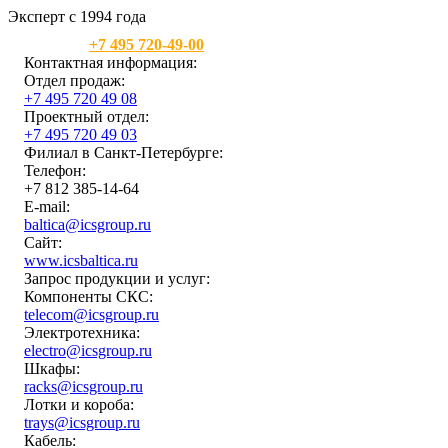
Эксперт с 1994 года
Москва:
+7 495 720-49-00
Контактная информация:
Отдел продаж:
+7 495 720 49 08
Проектный отдел:
+7 495 720 49 03
Филиал в Санкт-Петербурге:
Телефон:
+7 812 385-14-64
E-mail:
baltica@icsgroup.ru
Сайт:
www.icsbaltica.ru
Запрос продукции и услуг:
Компоненты СКС:
telecom@icsgroup.ru
Электротехника:
electro@icsgroup.ru
Шкафы:
racks@icsgroup.ru
Лотки и короба:
trays@icsgroup.ru
Кабель: