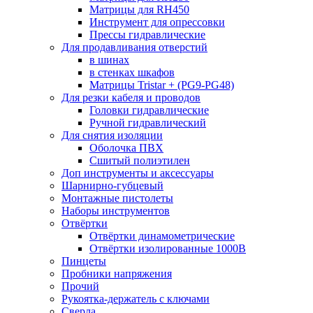
Матрицы для RH450
Инструмент для опрессовки
Прессы гидравлические
Для продавливания отверстий
в шинах
в стенках шкафов
Матрицы Tristar + (PG9-PG48)
Для резки кабеля и проводов
Головки гидравлические
Ручной гидравлический
Для снятия изоляции
Оболочка ПВХ
Сшитый полиэтилен
Доп инструменты и аксессуары
Шарнирно-губцевый
Монтажные пистолеты
Наборы инструментов
Отвёртки
Отвёртки динамометрические
Отвёртки изолированные 1000В
Пинцеты
Пробники напряжения
Прочий
Рукоятка-держатель с ключами
Сверла