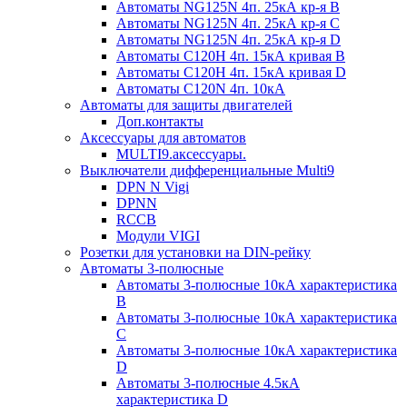
Автоматы NG125N 4п. 25кА кр-я B
Автоматы NG125N 4п. 25кА кр-я C
Автоматы NG125N 4п. 25кА кр-я D
Автоматы С120H 4п. 15кА кривая B
Автоматы С120H 4п. 15кА кривая D
Автоматы С120N 4п. 10кА
Автоматы для защиты двигателей
Доп.контакты
Аксессуары для автоматов
MULTI9.аксессуары.
Выключатели дифференциальные Multi9
DPN N Vigi
DPNN
RCCB
Модули VIGI
Розетки для установки на DIN-рейку
Автоматы 3-полюсные
Автоматы 3-полюсные 10кА характеристика
B
Автоматы 3-полюсные 10кА характеристика
C
Автоматы 3-полюсные 10кА характеристика
D
Автоматы 3-полюсные 4.5кА
характеристика D