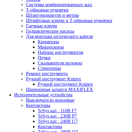
Системы комбинированных жал
Т-образные рукоятки
Штангенциркули и метры
Штифтовые ключи и Т-образные рукоятки
Гаечные ключи
Гидравлические насосы
Для монтажа оптического кабеля
Кримперы
Микроскопы
Наборы инструментов
Печки
Скалыватели волокна
Стрипперы
Ремонт инструмента
Ручной инструмент Knipex
Ручной инструмент Knipex
Шарнирные шланги MAXIFLEX
Исполнительные устройства
Выключатели концевые
Контакторы
TeSys кат . 110В F7
TeSys кат . 230В P7
TeSys кат . 240В U7
Контакторы
TeSys кат . 380В Q7