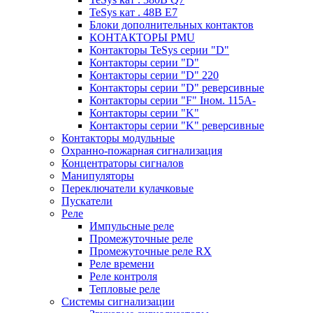
TeSys кат . 48В E7
Блоки дополнительных контактов
КОНТАКТОРЫ PMU
Контакторы TeSys серии "D"
Контакторы серии "D"
Контакторы серии "D" 220
Контакторы серии "D" реверсивные
Контакторы серии "F" Iном. 115А-
Контакторы серии "K"
Контакторы серии "K" реверсивные
Контакторы модульные
Охранно-пожарная сигнализация
Концентраторы сигналов
Манипуляторы
Переключатели кулачковые
Пускатели
Реле
Импульсные реле
Промежуточные реле
Промежуточные реле RX
Реле времени
Реле контроля
Тепловые реле
Системы сигнализации