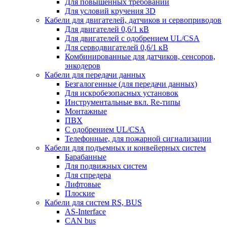
Для повышенных требований
Для условий кручения 3D
Кабели для двигателей, датчиков и сервоприводов
Для двигателей 0,6/1 кВ
Для двигателей с одобрением UL/CSA
Для серводвигателей 0,6/1 кВ
Комбинированные для датчиков, cенсоров,
энкодеров
Кабели для передачи данных
Безгалогенные (для передачи данных)
Для искробезопасных установок
Инструментальные вкл. Re-типы
Монтажные
ПВХ
С одобрением UL/CSA
Телефонные, для пожарной сигнализации
Кабели для подъемных и конвейерных систем
Барабанные
Для подвижных систем
Для спредера
Лифтовые
Плоские
Кабели для систем RS, BUS
AS-Interface
CAN bus