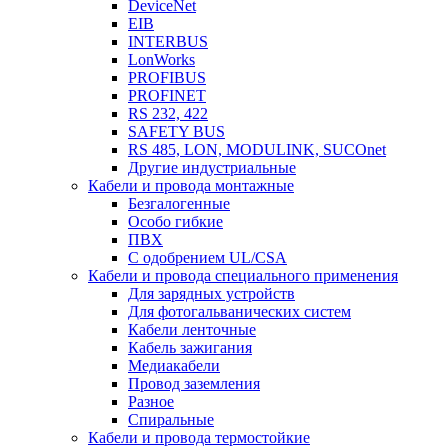
DeviceNet
EIB
INTERBUS
LonWorks
PROFIBUS
PROFINET
RS 232, 422
SAFETY BUS
RS 485, LON, MODULINK, SUCOnet
Другие индустриальные
Кабели и провода монтажные
Безгалогенные
Особо гибкие
ПВХ
С одобрением UL/CSA
Кабели и провода специального применения
Для зарядных устройств
Для фотогальванических систем
Кабели ленточные
Кабель зажигания
Медиакабели
Провод заземления
Разное
Спиральные
Кабели и провода термостойкие