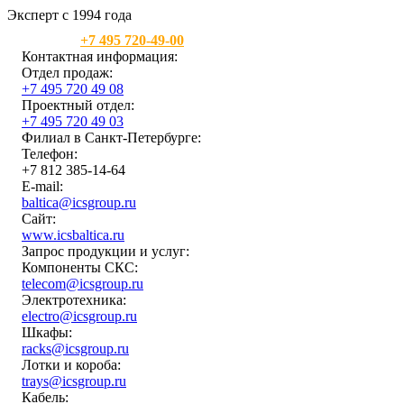
Эксперт с 1994 года
Москва:
+7 495 720-49-00
Контактная информация:
Отдел продаж:
+7 495 720 49 08
Проектный отдел:
+7 495 720 49 03
Филиал в Санкт-Петербурге:
Телефон:
+7 812 385-14-64
E-mail:
baltica@icsgroup.ru
Сайт:
www.icsbaltica.ru
Запрос продукции и услуг:
Компоненты СКС:
telecom@icsgroup.ru
Электротехника:
electro@icsgroup.ru
Шкафы:
racks@icsgroup.ru
Лотки и короба:
trays@icsgroup.ru
Кабель: