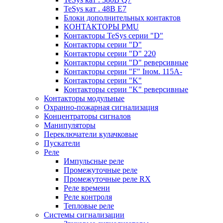
TeSys кат . 48В E7
Блоки дополнительных контактов
КОНТАКТОРЫ PMU
Контакторы TeSys серии "D"
Контакторы серии "D"
Контакторы серии "D" 220
Контакторы серии "D" реверсивные
Контакторы серии "F" Iном. 115А-
Контакторы серии "K"
Контакторы серии "K" реверсивные
Контакторы модульные
Охранно-пожарная сигнализация
Концентраторы сигналов
Манипуляторы
Переключатели кулачковые
Пускатели
Реле
Импульсные реле
Промежуточные реле
Промежуточные реле RX
Реле времени
Реле контроля
Тепловые реле
Системы сигнализации