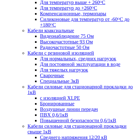
Для температур выше + 260ᴼС
Для температур до +260ᴼС
Компенсационные, термопары
Силиконовые для температур от -60ᴼC до
+180ᴼС
Кабели коаксиальные
Видеонаблюдение 75 Ом
Высокочастотные 93 Ом
Радиочастотные 50 Ом
Кабели с резиновой изоляцией
Для нормальных, средних нагрузок
Для постоянной эксплуатации в воде
Для тяжелых нагрузок
Сварочные
Специальные 3кВ
Кабели силовые для стационарной прокладки до
1кВ
c изоляцией XLPE
Бронированные
Воздушные линии передач
ПВХ 0,6/1кВ
Повышенной безопасности 0,6/1кВ
Кабели силовые для стационарной прокладки
свыше 1кВ
Среднего напряжения 12/20 кВ