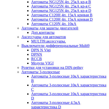
Автоматы NG125N 4п. 25кА кр-я B
Автоматы NG125N 4п. 25кА кр-я C
Автоматы NG125N 4п. 25кА кр-я D
Автоматы С120H 4п. 15кА кривая B
Автоматы С120H 4п. 15кА кривая D
Автоматы С120N 4п. 10кА
Автоматы для защиты двигателей
Доп.контакты
Аксессуары для автоматов
MULTI9.аксессуары.
Выключатели дифференциальные Multi9
DPN N Vigi
DPNN
RCCB
Модули VIGI
Розетки для установки на DIN-рейку
Автоматы 3-полюсные
Автоматы 3-полюсные 10кА характеристика
B
Автоматы 3-полюсные 10кА характеристика
C
Автоматы 3-полюсные 10кА характеристика
D
Автоматы 3-полюсные 4.5кА
характеристика D