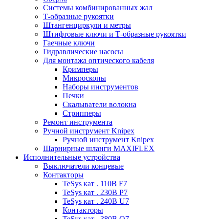
Системы комбинированных жал
Т-образные рукоятки
Штангенциркули и метры
Штифтовые ключи и Т-образные рукоятки
Гаечные ключи
Гидравлические насосы
Для монтажа оптического кабеля
Кримперы
Микроскопы
Наборы инструментов
Печки
Скалыватели волокна
Стрипперы
Ремонт инструмента
Ручной инструмент Knipex
Ручной инструмент Knipex
Шарнирные шланги MAXIFLEX
Исполнительные устройства
Выключатели концевые
Контакторы
TeSys кат . 110В F7
TeSys кат . 230В P7
TeSys кат . 240В U7
Контакторы
TeSys кат . 380В Q7