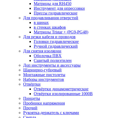
Матрицы для RH450
Инструмент для опрессовки
Прессы гидравлические
Для продавливания отверстий
в шинах
в стенках шкафов
Матрицы Tristar + (PG9-PG48)
Для резки кабеля и проводов
Головки гидравлические
Ручной гидравлический
Для снятия изоляции
Оболочка ПВХ
Сшитый полиэтилен
Доп инструменты и аксессуары
Шарнирно-губцевый
Монтажные пистолеты
Наборы инструментов
Отвёртки
Отвёртки динамометрические
Отвёртки изолированные 1000В
Пинцеты
Пробники напряжения
Прочий
Рукоятка-держатель с ключами
Сверла