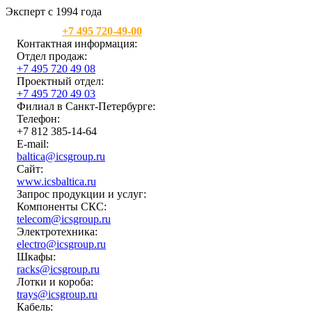
Эксперт с 1994 года
Москва:
+7 495 720-49-00
Контактная информация:
Отдел продаж:
+7 495 720 49 08
Проектный отдел:
+7 495 720 49 03
Филиал в Санкт-Петербурге:
Телефон:
+7 812 385-14-64
E-mail:
baltica@icsgroup.ru
Сайт:
www.icsbaltica.ru
Запрос продукции и услуг:
Компоненты СКС:
telecom@icsgroup.ru
Электротехника:
electro@icsgroup.ru
Шкафы:
racks@icsgroup.ru
Лотки и короба:
trays@icsgroup.ru
Кабель: