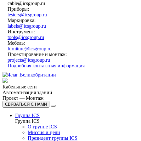
cable@icsgroup.ru
Приборы:
testers@icsgroup.ru
Маркировка:
labels@icsgroup.ru
Инструмент:
tools@icsgroup.ru
Мебель:
furniture@icsgroup.ru
Проектирование и монтаж:
projects@icsgroup.ru
Подробная контактная информация
Кабельные сети
Автоматизация зданий
Проект — Монтаж
СВЯЗАТЬСЯ С НАМИ
Группа ICS
Группа ICS
О группе ICS
Миссия и цели
Президент группы ICS