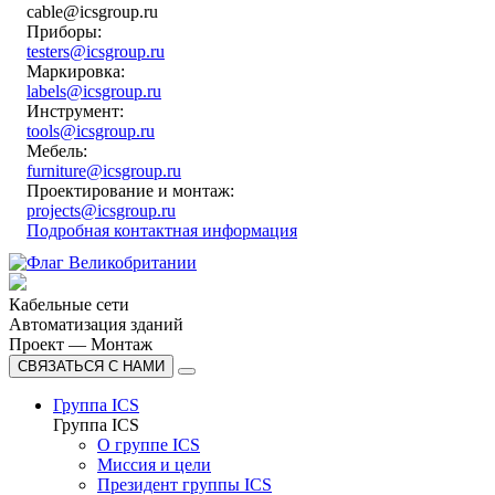
cable@icsgroup.ru
Приборы:
testers@icsgroup.ru
Маркировка:
labels@icsgroup.ru
Инструмент:
tools@icsgroup.ru
Мебель:
furniture@icsgroup.ru
Проектирование и монтаж:
projects@icsgroup.ru
Подробная контактная информация
Кабельные сети
Автоматизация зданий
Проект — Монтаж
СВЯЗАТЬСЯ С НАМИ
Группа ICS
Группа ICS
О группе ICS
Миссия и цели
Президент группы ICS