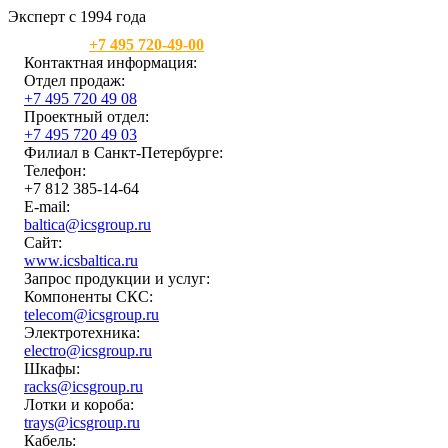
Эксперт с 1994 года
Москва:
+7 495 720-49-00
Контактная информация:
Отдел продаж:
+7 495 720 49 08
Проектный отдел:
+7 495 720 49 03
Филиал в Санкт-Петербурге:
Телефон:
+7 812 385-14-64
E-mail:
baltica@icsgroup.ru
Сайт:
www.icsbaltica.ru
Запрос продукции и услуг:
Компоненты СКС:
telecom@icsgroup.ru
Электротехника:
electro@icsgroup.ru
Шкафы:
racks@icsgroup.ru
Лотки и короба:
trays@icsgroup.ru
Кабель: