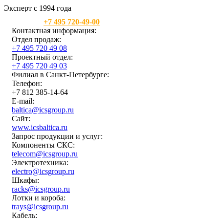
Эксперт с 1994 года
Москва:
+7 495 720-49-00
Контактная информация:
Отдел продаж:
+7 495 720 49 08
Проектный отдел:
+7 495 720 49 03
Филиал в Санкт-Петербурге:
Телефон:
+7 812 385-14-64
E-mail:
baltica@icsgroup.ru
Сайт:
www.icsbaltica.ru
Запрос продукции и услуг:
Компоненты СКС:
telecom@icsgroup.ru
Электротехника:
electro@icsgroup.ru
Шкафы:
racks@icsgroup.ru
Лотки и короба:
trays@icsgroup.ru
Кабель: