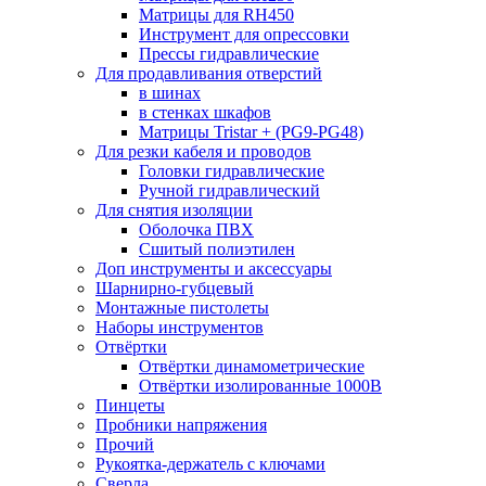
Матрицы для RH450
Инструмент для опрессовки
Прессы гидравлические
Для продавливания отверстий
в шинах
в стенках шкафов
Матрицы Tristar + (PG9-PG48)
Для резки кабеля и проводов
Головки гидравлические
Ручной гидравлический
Для снятия изоляции
Оболочка ПВХ
Сшитый полиэтилен
Доп инструменты и аксессуары
Шарнирно-губцевый
Монтажные пистолеты
Наборы инструментов
Отвёртки
Отвёртки динамометрические
Отвёртки изолированные 1000В
Пинцеты
Пробники напряжения
Прочий
Рукоятка-держатель с ключами
Сверла