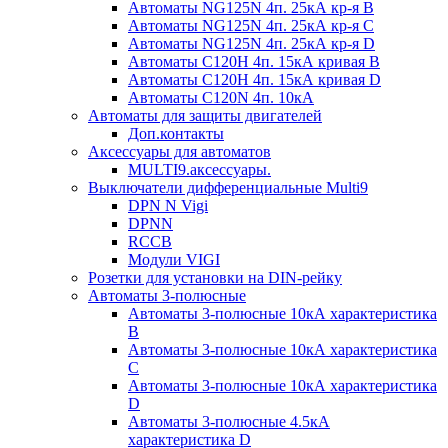
Автоматы NG125N 4п. 25кА кр-я B
Автоматы NG125N 4п. 25кА кр-я C
Автоматы NG125N 4п. 25кА кр-я D
Автоматы С120H 4п. 15кА кривая B
Автоматы С120H 4п. 15кА кривая D
Автоматы С120N 4п. 10кА
Автоматы для защиты двигателей
Доп.контакты
Аксессуары для автоматов
MULTI9.аксессуары.
Выключатели дифференциальные Multi9
DPN N Vigi
DPNN
RCCB
Модули VIGI
Розетки для установки на DIN-рейку
Автоматы 3-полюсные
Автоматы 3-полюсные 10кА характеристика
B
Автоматы 3-полюсные 10кА характеристика
C
Автоматы 3-полюсные 10кА характеристика
D
Автоматы 3-полюсные 4.5кА
характеристика D