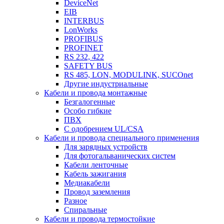
DeviceNet
EIB
INTERBUS
LonWorks
PROFIBUS
PROFINET
RS 232, 422
SAFETY BUS
RS 485, LON, MODULINK, SUCOnet
Другие индустриальные
Кабели и провода монтажные
Безгалогенные
Особо гибкие
ПВХ
С одобрением UL/CSA
Кабели и провода специального применения
Для зарядных устройств
Для фотогальванических систем
Кабели ленточные
Кабель зажигания
Медиакабели
Провод заземления
Разное
Спиральные
Кабели и провода термостойкие