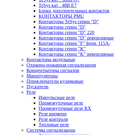
TeSys кат . 48В E7
Блоки дополнительных контактов
КОНТАКТОРЫ PMU
Контакторы TeSys серии "D"
Контакторы серии "D"
Контакторы серии "D" 220
Контакторы серии "D" реверсивные
Контакторы серии "F" Iном. 115А-
Контакторы серии "K"
Контакторы серии "K" реверсивные
Контакторы модульные
Охранно-пожарная сигнализация
Концентраторы сигналов
Манипуляторы
Переключатели кулачковые
Пускатели
Реле
Импульсные реле
Промежуточные реле
Промежуточные реле RX
Реле времени
Реле контроля
Тепловые реле
Системы сигнализации