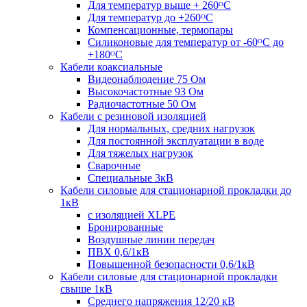
Для температур выше + 260ᴼС
Для температур до +260ᴼС
Компенсационные, термопары
Силиконовые для температур от -60ᴼC до
+180ᴼС
Кабели коаксиальные
Видеонаблюдение 75 Ом
Высокочастотные 93 Ом
Радиочастотные 50 Ом
Кабели с резиновой изоляцией
Для нормальных, средних нагрузок
Для постоянной эксплуатации в воде
Для тяжелых нагрузок
Сварочные
Специальные 3кВ
Кабели силовые для стационарной прокладки до
1кВ
c изоляцией XLPE
Бронированные
Воздушные линии передач
ПВХ 0,6/1кВ
Повышенной безопасности 0,6/1кВ
Кабели силовые для стационарной прокладки
свыше 1кВ
Среднего напряжения 12/20 кВ