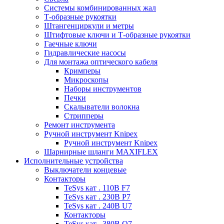
Системы комбинированных жал
Т-образные рукоятки
Штангенциркули и метры
Штифтовые ключи и Т-образные рукоятки
Гаечные ключи
Гидравлические насосы
Для монтажа оптического кабеля
Кримперы
Микроскопы
Наборы инструментов
Печки
Скалыватели волокна
Стрипперы
Ремонт инструмента
Ручной инструмент Knipex
Ручной инструмент Knipex
Шарнирные шланги MAXIFLEX
Исполнительные устройства
Выключатели концевые
Контакторы
TeSys кат . 110В F7
TeSys кат . 230В P7
TeSys кат . 240В U7
Контакторы
TeSys кат . 380В Q7