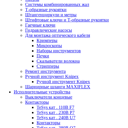
Системы комбинированных жал
Т-образные рукоятки
Штангенциркули и метры
Штифтовые ключи и Т-образные рукоятки
Гаечные ключи
Гидравлические насосы
Для монтажа оптического кабеля
Кримперы
Микроскопы
Наборы инструментов
Печки
Скалыватели волокна
Стрипперы
Ремонт инструмента
Ручной инструмент Knipex
Ручной инструмент Knipex
Шарнирные шланги MAXIFLEX
Исполнительные устройства
Выключатели концевые
Контакторы
TeSys кат . 110В F7
TeSys кат . 230В P7
TeSys кат . 240В U7
Контакторы
TeSys кат . 380В Q7