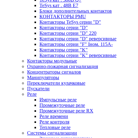
TeSys кат . 48В E7
Блоки дополнительных контактов
КОНТАКТОРЫ PMU
Контакторы TeSys серии "D"
Контакторы серии "D"
Контакторы серии "D" 220
Контакторы серии "D" реверсивные
Контакторы серии "F" Iном. 115А-
Контакторы серии "K"
Контакторы серии "K" реверсивные
Контакторы модульные
Охранно-пожарная сигнализация
Концентраторы сигналов
Манипуляторы
Переключатели кулачковые
Пускатели
Реле
Импульсные реле
Промежуточные реле
Промежуточные реле RX
Реле времени
Реле контроля
Тепловые реле
Системы сигнализации