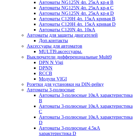
Автоматы NG125N 4п. 25кА кр-я B
Автоматы NG125N 4п. 25кА кр-я C
Автоматы NG125N 4п. 25кА кр-я D
Автоматы С120H 4п. 15кА кривая B
Автоматы С120H 4п. 15кА кривая D
Автоматы С120N 4п. 10кА
Автоматы для защиты двигателей
Доп.контакты
Аксессуары для автоматов
MULTI9.аксессуары.
Выключатели дифференциальные Multi9
DPN N Vigi
DPNN
RCCB
Модули VIGI
Розетки для установки на DIN-рейку
Автоматы 3-полюсные
Автоматы 3-полюсные 10кА характеристика
B
Автоматы 3-полюсные 10кА характеристика
C
Автоматы 3-полюсные 10кА характеристика
D
Автоматы 3-полюсные 4.5кА
характеристика D