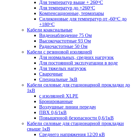
Для температур выше + 260ᴼС
Для температур до +260ᴼС
Компенсационные, термопары
Силиконовые для температур от -60ᴼC до
+180ᴼС
Кабели коаксиальные
Видеонаблюдение 75 Ом
Высокочастотные 93 Ом
Радиочастотные 50 Ом
Кабели с резиновой изоляцией
Для нормальных, средних нагрузок
Для постоянной эксплуатации в воде
Для тяжелых нагрузок
Сварочные
Специальные 3кВ
Кабели силовые для стационарной прокладки до
1кВ
c изоляцией XLPE
Бронированные
Воздушные линии передач
ПВХ 0,6/1кВ
Повышенной безопасности 0,6/1кВ
Кабели силовые для стационарной прокладки
свыше 1кВ
Среднего напряжения 12/20 кВ