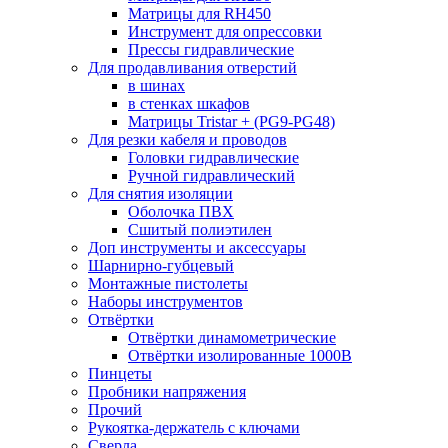
Матрицы для RH450
Инструмент для опрессовки
Прессы гидравлические
Для продавливания отверстий
в шинах
в стенках шкафов
Матрицы Tristar + (PG9-PG48)
Для резки кабеля и проводов
Головки гидравлические
Ручной гидравлический
Для снятия изоляции
Оболочка ПВХ
Сшитый полиэтилен
Доп инструменты и аксессуары
Шарнирно-губцевый
Монтажные пистолеты
Наборы инструментов
Отвёртки
Отвёртки динамометрические
Отвёртки изолированные 1000В
Пинцеты
Пробники напряжения
Прочий
Рукоятка-держатель с ключами
Сверла