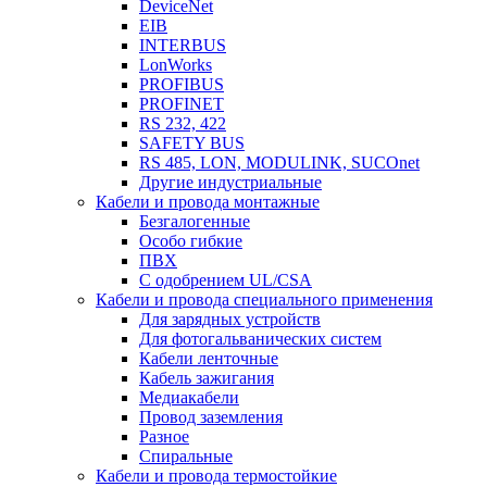
DeviceNet
EIB
INTERBUS
LonWorks
PROFIBUS
PROFINET
RS 232, 422
SAFETY BUS
RS 485, LON, MODULINK, SUCOnet
Другие индустриальные
Кабели и провода монтажные
Безгалогенные
Особо гибкие
ПВХ
С одобрением UL/CSA
Кабели и провода специального применения
Для зарядных устройств
Для фотогальванических систем
Кабели ленточные
Кабель зажигания
Медиакабели
Провод заземления
Разное
Спиральные
Кабели и провода термостойкие