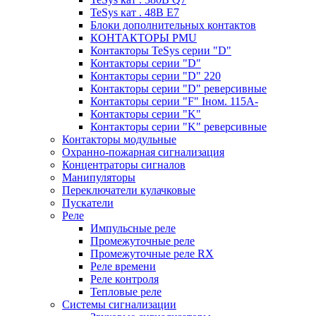
TeSys кат . 48В E7
Блоки дополнительных контактов
КОНТАКТОРЫ PMU
Контакторы TeSys серии "D"
Контакторы серии "D"
Контакторы серии "D" 220
Контакторы серии "D" реверсивные
Контакторы серии "F" Iном. 115А-
Контакторы серии "K"
Контакторы серии "K" реверсивные
Контакторы модульные
Охранно-пожарная сигнализация
Концентраторы сигналов
Манипуляторы
Переключатели кулачковые
Пускатели
Реле
Импульсные реле
Промежуточные реле
Промежуточные реле RX
Реле времени
Реле контроля
Тепловые реле
Системы сигнализации