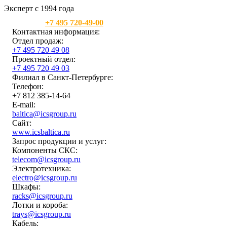
Эксперт с 1994 года
Москва:
+7 495 720-49-00
Контактная информация:
Отдел продаж:
+7 495 720 49 08
Проектный отдел:
+7 495 720 49 03
Филиал в Санкт-Петербурге:
Телефон:
+7 812 385-14-64
E-mail:
baltica@icsgroup.ru
Сайт:
www.icsbaltica.ru
Запрос продукции и услуг:
Компоненты СКС:
telecom@icsgroup.ru
Электротехника:
electro@icsgroup.ru
Шкафы:
racks@icsgroup.ru
Лотки и короба:
trays@icsgroup.ru
Кабель: