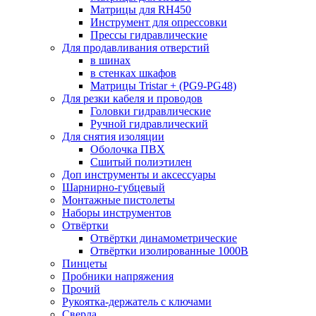
Матрицы для RH450
Инструмент для опрессовки
Прессы гидравлические
Для продавливания отверстий
в шинах
в стенках шкафов
Матрицы Tristar + (PG9-PG48)
Для резки кабеля и проводов
Головки гидравлические
Ручной гидравлический
Для снятия изоляции
Оболочка ПВХ
Сшитый полиэтилен
Доп инструменты и аксессуары
Шарнирно-губцевый
Монтажные пистолеты
Наборы инструментов
Отвёртки
Отвёртки динамометрические
Отвёртки изолированные 1000В
Пинцеты
Пробники напряжения
Прочий
Рукоятка-держатель с ключами
Сверла