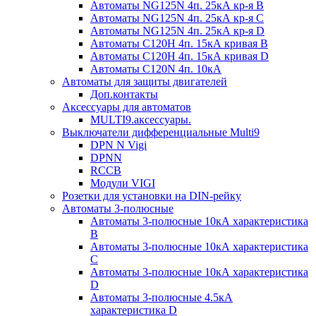
Автоматы NG125N 4п. 25кА кр-я B
Автоматы NG125N 4п. 25кА кр-я C
Автоматы NG125N 4п. 25кА кр-я D
Автоматы С120H 4п. 15кА кривая B
Автоматы С120H 4п. 15кА кривая D
Автоматы С120N 4п. 10кА
Автоматы для защиты двигателей
Доп.контакты
Аксессуары для автоматов
MULTI9.аксессуары.
Выключатели дифференциальные Multi9
DPN N Vigi
DPNN
RCCB
Модули VIGI
Розетки для установки на DIN-рейку
Автоматы 3-полюсные
Автоматы 3-полюсные 10кА характеристика
B
Автоматы 3-полюсные 10кА характеристика
C
Автоматы 3-полюсные 10кА характеристика
D
Автоматы 3-полюсные 4.5кА
характеристика D