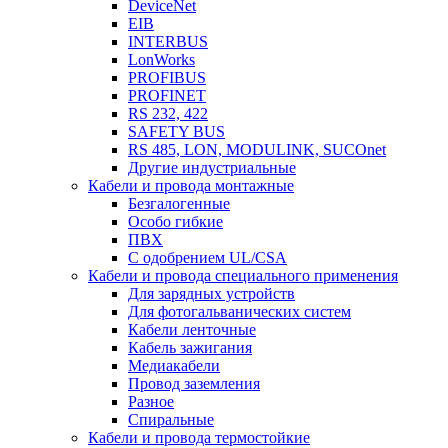
DeviceNet
EIB
INTERBUS
LonWorks
PROFIBUS
PROFINET
RS 232, 422
SAFETY BUS
RS 485, LON, MODULINK, SUCOnet
Другие индустриальные
Кабели и провода монтажные
Безгалогенные
Особо гибкие
ПВХ
С одобрением UL/CSA
Кабели и провода специального применения
Для зарядных устройств
Для фотогальванических систем
Кабели ленточные
Кабель зажигания
Медиакабели
Провод заземления
Разное
Спиральные
Кабели и провода термостойкие