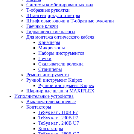
Системы комбинированных жал
Т-образные рукоятки
Штангенциркули и метры
Штифтовые ключи и Т-образные рукоятки
Гаечные ключи
Гидравлические насосы
Для монтажа оптического кабеля
Кримперы
Микроскопы
Наборы инструментов
Печки
Скалыватели волокна
Стрипперы
Ремонт инструмента
Ручной инструмент Knipex
Ручной инструмент Knipex
Шарнирные шланги MAXIFLEX
Исполнительные устройства
Выключатели концевые
Контакторы
TeSys кат . 110В F7
TeSys кат . 230В P7
TeSys кат . 240В U7
Контакторы
TeSys кат . 380В Q7