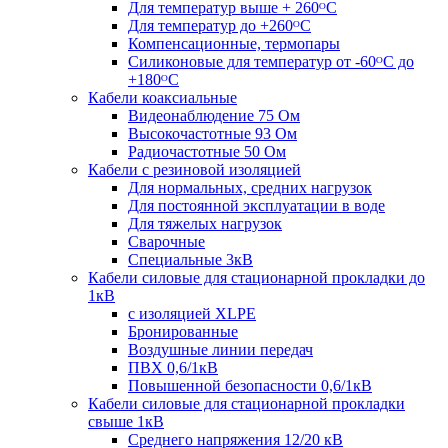
Для температур выше + 260ᴼС
Для температур до +260ᴼС
Компенсационные, термопары
Силиконовые для температур от -60ᴼC до
+180ᴼС
Кабели коаксиальные
Видеонаблюдение 75 Ом
Высокочастотные 93 Ом
Радиочастотные 50 Ом
Кабели с резиновой изоляцией
Для нормальных, средних нагрузок
Для постоянной эксплуатации в воде
Для тяжелых нагрузок
Сварочные
Специальные 3кВ
Кабели силовые для стационарной прокладки до
1кВ
c изоляцией XLPE
Бронированные
Воздушные линии передач
ПВХ 0,6/1кВ
Повышенной безопасности 0,6/1кВ
Кабели силовые для стационарной прокладки
свыше 1кВ
Среднего напряжения 12/20 кВ