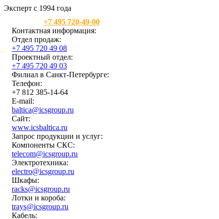
Эксперт с 1994 года
Москва:
+7 495 720-49-00
Контактная информация:
Отдел продаж:
+7 495 720 49 08
Проектный отдел:
+7 495 720 49 03
Филиал в Санкт-Петербурге:
Телефон:
+7 812 385-14-64
E-mail:
baltica@icsgroup.ru
Сайт:
www.icsbaltica.ru
Запрос продукции и услуг:
Компоненты СКС:
telecom@icsgroup.ru
Электротехника:
electro@icsgroup.ru
Шкафы:
racks@icsgroup.ru
Лотки и короба:
trays@icsgroup.ru
Кабель: