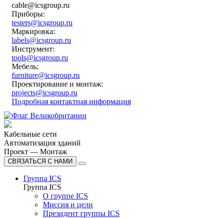
cable@icsgroup.ru
Приборы:
testers@icsgroup.ru
Маркировка:
labels@icsgroup.ru
Инструмент:
tools@icsgroup.ru
Мебель:
furniture@icsgroup.ru
Проектирование и монтаж:
projects@icsgroup.ru
Подробная контактная информация
Кабельные сети
Автоматизация зданий
Проект — Монтаж
СВЯЗАТЬСЯ С НАМИ
Группа ICS
Группа ICS
О группе ICS
Миссия и цели
Президент группы ICS