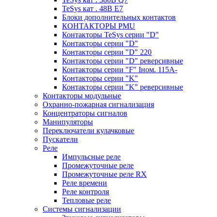
TeSys кат . 48В E7
Блоки дополнительных контактов
КОНТАКТОРЫ PMU
Контакторы TeSys серии "D"
Контакторы серии "D"
Контакторы серии "D" 220
Контакторы серии "D" реверсивные
Контакторы серии "F" Iном. 115А-
Контакторы серии "K"
Контакторы серии "K" реверсивные
Контакторы модульные
Охранно-пожарная сигнализация
Концентраторы сигналов
Манипуляторы
Переключатели кулачковые
Пускатели
Реле
Импульсные реле
Промежуточные реле
Промежуточные реле RX
Реле времени
Реле контроля
Тепловые реле
Системы сигнализации