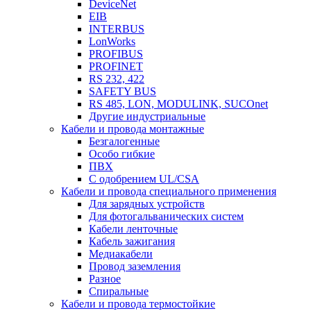
DeviceNet
EIB
INTERBUS
LonWorks
PROFIBUS
PROFINET
RS 232, 422
SAFETY BUS
RS 485, LON, MODULINK, SUCOnet
Другие индустриальные
Кабели и провода монтажные
Безгалогенные
Особо гибкие
ПВХ
С одобрением UL/CSA
Кабели и провода специального применения
Для зарядных устройств
Для фотогальванических систем
Кабели ленточные
Кабель зажигания
Медиакабели
Провод заземления
Разное
Спиральные
Кабели и провода термостойкие