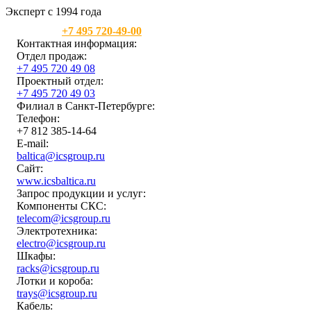
Эксперт с 1994 года
Москва:
+7 495 720-49-00
Контактная информация:
Отдел продаж:
+7 495 720 49 08
Проектный отдел:
+7 495 720 49 03
Филиал в Санкт-Петербурге:
Телефон:
+7 812 385-14-64
E-mail:
baltica@icsgroup.ru
Сайт:
www.icsbaltica.ru
Запрос продукции и услуг:
Компоненты СКС:
telecom@icsgroup.ru
Электротехника:
electro@icsgroup.ru
Шкафы:
racks@icsgroup.ru
Лотки и короба:
trays@icsgroup.ru
Кабель: