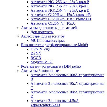
Автоматы NG125N 4п. 25кА кр-я B
Автоматы NG125N 4п. 25кА кр-я C
Автоматы NG125N 4п. 25кА кр-я D
Автоматы С120H 4п. 15кА кривая B
Автоматы С120H 4п. 15кА кривая D
Автоматы С120N 4п. 10кА
Автоматы для защиты двигателей
Доп.контакты
Аксессуары для автоматов
MULTI9.аксессуары.
Выключатели дифференциальные Multi9
DPN N Vigi
DPNN
RCCB
Модули VIGI
Розетки для установки на DIN-рейку
Автоматы 3-полюсные
Автоматы 3-полюсные 10кА характеристика
B
Автоматы 3-полюсные 10кА характеристика
C
Автоматы 3-полюсные 10кА характеристика
D
Автоматы 3-полюсные 4.5кА
характеристика D