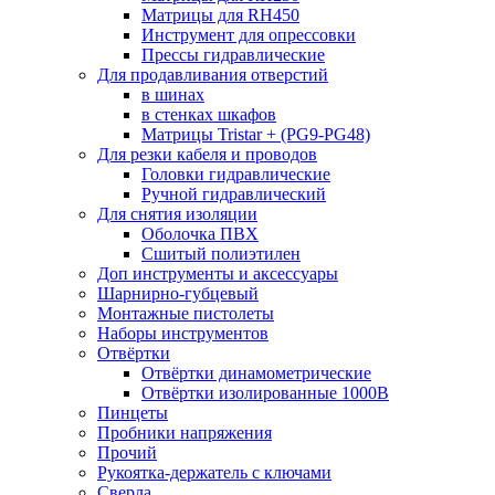
Матрицы для RH450
Инструмент для опрессовки
Прессы гидравлические
Для продавливания отверстий
в шинах
в стенках шкафов
Матрицы Tristar + (PG9-PG48)
Для резки кабеля и проводов
Головки гидравлические
Ручной гидравлический
Для снятия изоляции
Оболочка ПВХ
Сшитый полиэтилен
Доп инструменты и аксессуары
Шарнирно-губцевый
Монтажные пистолеты
Наборы инструментов
Отвёртки
Отвёртки динамометрические
Отвёртки изолированные 1000В
Пинцеты
Пробники напряжения
Прочий
Рукоятка-держатель с ключами
Сверла