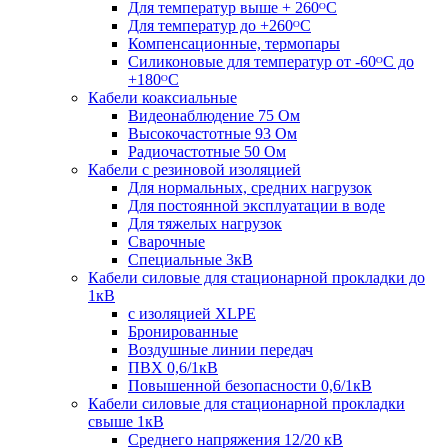
Для температур выше + 260ᴼС
Для температур до +260ᴼС
Компенсационные, термопары
Силиконовые для температур от -60ᴼC до
+180ᴼС
Кабели коаксиальные
Видеонаблюдение 75 Ом
Высокочастотные 93 Ом
Радиочастотные 50 Ом
Кабели с резиновой изоляцией
Для нормальных, средних нагрузок
Для постоянной эксплуатации в воде
Для тяжелых нагрузок
Сварочные
Специальные 3кВ
Кабели силовые для стационарной прокладки до
1кВ
c изоляцией XLPE
Бронированные
Воздушные линии передач
ПВХ 0,6/1кВ
Повышенной безопасности 0,6/1кВ
Кабели силовые для стационарной прокладки
свыше 1кВ
Среднего напряжения 12/20 кВ