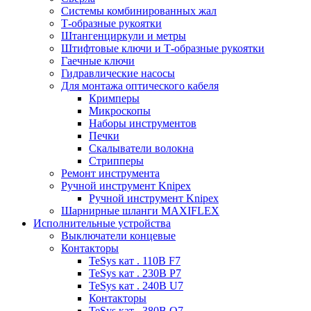
Системы комбинированных жал
Т-образные рукоятки
Штангенциркули и метры
Штифтовые ключи и Т-образные рукоятки
Гаечные ключи
Гидравлические насосы
Для монтажа оптического кабеля
Кримперы
Микроскопы
Наборы инструментов
Печки
Скалыватели волокна
Стрипперы
Ремонт инструмента
Ручной инструмент Knipex
Ручной инструмент Knipex
Шарнирные шланги MAXIFLEX
Исполнительные устройства
Выключатели концевые
Контакторы
TeSys кат . 110В F7
TeSys кат . 230В P7
TeSys кат . 240В U7
Контакторы
TeSys кат . 380В Q7